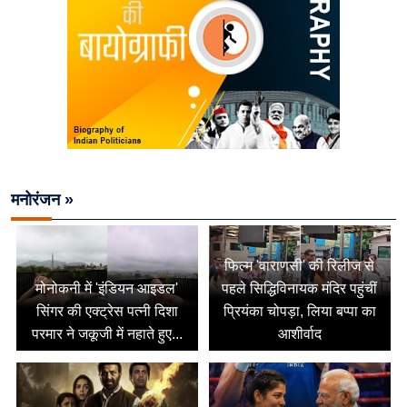
मनोरंजन »
फिल्म 'वाराणसी' की रिलीज से
मोनोकनी में 'इंडियन आइडल'
पहले सिद्धिविनायक मंदिर पहुंचीं
सिंगर की एक्ट्रेस पत्नी दिशा
प्रियंका चोपड़ा, लिया बप्पा का
परमार ने जकूजी में नहाते हुए...
आशीर्वाद