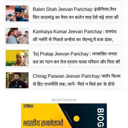
Balen Shah Jeevan Parichay: इंजीनियर,रैपर
फिर काठमांडू का मेयर बन बालेन शाह ऐसे चढ़े सत्ता की
सीढ़ियां, अब चलाएंगे नेपाल सरकार
Kanhaiya Kumar Jeevan Parichay : वामपंथ
की नर्सरी से निकले कन्हैया का जेएनयू में बजा डंका,
शिक्षा को मानते हैं समाज के बदलाव का हथियार
Tej Pratap Jeevan Parichay : जनशक्ति जनता
दल का गठन कर तेज प्रताप यादव परिवार और पिता की
पार्टी को दे रहे हैं चुनौती, विवादों से है गहरा नाता
Chirag Paswan Jeevan Parichay: फ्लॉप फिल्म
से हिट राजनीति तक, जानें- 'मिले न मिले हम' के हीरो
चिराग पासवान के केंद्रीय मंत्री बनने का सफर
ADVERTISEMENT