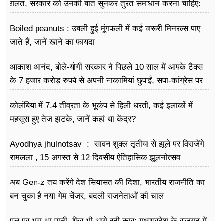
फूड
ग़लत, सरकार को उनकी बात सुनकर तुरंत समाधान करना चाहिए:
राहुल गांधी
सेहत
Boiled peanuts : उबली हुई मूंगफली में कई जरूरी मिनरल्स पाए
जाते हैं, जानें खाने का फायदा
ब्‍यूटी
आकाश आनंद, बोले-योगी सरकार ने पिछले 10 साल में आपके टैक्स
जॉब्स
के 7 हजार करोड़ रुपये से अपनी नाकामियां छुपाईं, सपा-कांग्रेस पर
शिक्षा
हुए फायर
कोलंबिया में 7.4 तीव्रता के भूकंप से हिली धरती, कई इलाकों में
अन्य खबरें
महसूस हुए तेज झटके, जानें कहां था केंद्र?
Ayodhya jhulnotsav : सावन शुक्ल तृतीया से झूले पर विराजेंगे
रामलला , 15 अगस्त से 12 दिवसीय ऐतिहासिक झूलनोत्सव
अब Gen-z तय करेंगे देश सियासत की दिशा, भारतीय राजनीति का
बन चुका है नया गेम चेंजर, बदली राजनेताओं की चाल
पुल पर भरा था पानी, फिर भी आगे बढ़ी कार: मध्यप्रदेश के राजगढ़ में