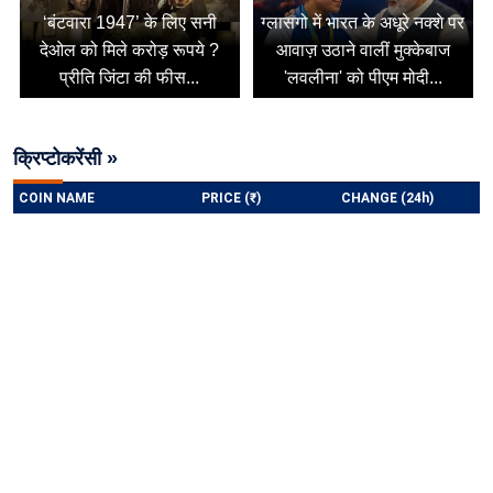
‘बंटवारा 1947’ के लिए सनी
ग्लासगो में भारत के अधूरे नक्शे पर
देओल को मिले करोड़ रूपये ?
आवाज़ उठाने वालीं मुक्केबाज
प्रीति जिंटा की फीस...
'लवलीना' को पीएम मोदी...
क्रिप्टोकरेंसी »