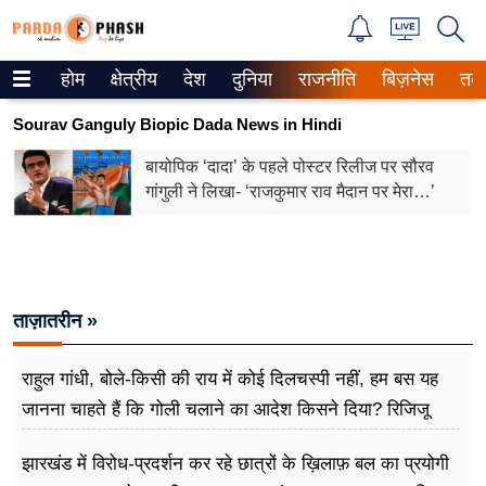
होम
क्षेत्रीय
देश
दुनिया
राजनीति
बिज़नेस
तक
Trending on Google News
Sourav Ganguly Biopic Dada News in Hindi
ePaper
बायोपिक ‘दादा’ के पहले पोस्टर रिलीज पर सौरव
गांगुली ने लिखा- ‘राजकुमार राव मैदान पर मेरा…’
वेब स्टोरीज
उत्तर प्रदेश
गैलरी
ताज़ातरीन »
वीडियो
राहुल गांधी, बोले-किसी की राय में कोई दिलचस्पी नहीं, हम बस यह
रिलेशनशिप
जानना चाहते हैं कि गोली चलाने का आदेश किसने दिया? रिजिजू
बोले- शाह जवाब देने को तैयार
जीवन मंत्रा
झारखंड में विरोध-प्रदर्शन कर रहे छात्रों के ख़िलाफ़ बल का प्रयोगी