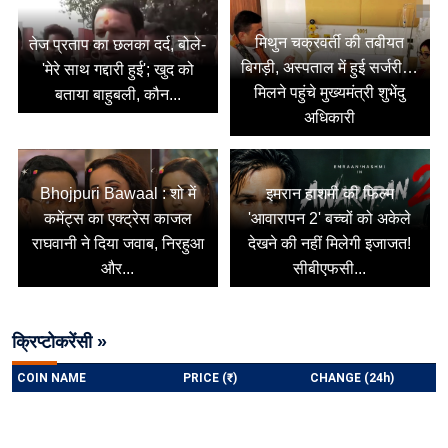
मिथुन चक्रवर्ती की तबीयत
तेज प्रताप का छलका दर्द, बोले-
बिगड़ी, अस्पताल में हुई सर्जरी…
'मेरे साथ गद्दारी हुई'; खुद को
मिलने पहुंचे मुख्यमंत्री शुभेंदु
बताया बाहुबली, कौन...
अधिकारी
Bhojpuri Bawaal : शो में
इमरान हाशमी की फिल्म
कमेंट्स का एक्ट्रेस काजल
'आवारापन 2' बच्चों को अकेले
राघवानी ने दिया जवाब, निरहुआ
देखने की नहीं मिलेगी इजाजत!
और...
सीबीएफसी...
क्रिप्टोकरेंसी »