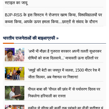
स्टाइल का जादू
BJP-RSS के इस सिस्टम ने रोजगार खत्म किया, विश्वविद्यालयों पर
कब्जा किया, आपके ऊपर हमला किया...छात्रों से संवाद के दौरान
बोले राहुल गांधी
भारतीय राजनेताओं की बाइआग्रफी »
'अभी भी मौक़ा है गुजरात सरकार अपनी ग़लती सुधारकर
दोषियों को सजा दिलवाये...' मायावती ऊना दलितों पर
अत्याचार मामले में हुईं आगबबूला
'जमुई' की बेटी का जयपुर में जलवा, 1500 मीटर रेस में
जीता सिल्वर, अब नेशनल पर निशाना!
पीपल बाबा की 'पीपल की छांव में' से पर्यावरण दिवस पर
निकलेगा हरियाली का रास्ता
वकील से सीएम की कुर्सी तक पहुंचने का वीडी सतीशन यूं