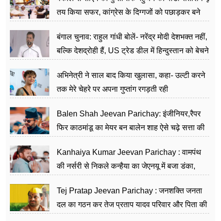
तय किया सफर, कांग्रेस के दिग्गजों को पछाड़कर बने
जननेता
बंगाल चुनाव: राहुल गांधी बोलें- नरेंद्र मोदी देशभक्त नहीं,
बल्कि देशद्रोही हैं, US ट्रेड डील में हिन्दुस्तान को बेचने
का काम किया
अभिनेत्री ने साल बाद किया खुलासा, कहा- उल्टी करने
तक मेरे चेहरे पर अपना गुप्तांग रगड़ती रही
Balen Shah Jeevan Parichay: इंजीनियर,रैपर
फिर काठमांडू का मेयर बन बालेन शाह ऐसे चढ़े सत्ता की
सीढ़ियां, अब चलाएंगे नेपाल सरकार
Kanhaiya Kumar Jeevan Parichay : वामपंथ
की नर्सरी से निकले कन्हैया का जेएनयू में बजा डंका,
शिक्षा को मानते हैं समाज के बदलाव का हथियार
Tej Pratap Jeevan Parichay : जनशक्ति जनता
दल का गठन कर तेज प्रताप यादव परिवार और पिता की
पार्टी को दे रहे हैं चुनौती, विवादों से है गहरा नाता