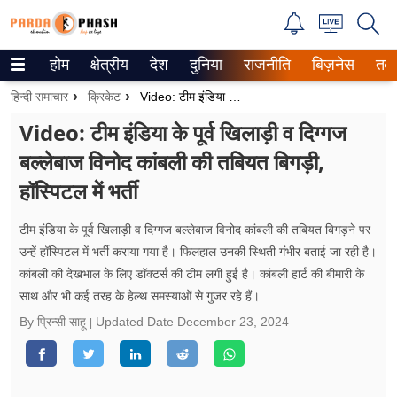
होम
क्षेत्रीय
देश
दुनिया
राजनीति
बिज़नेस
तक
Trending on Google News
हिन्दी समाचार
क्रिकेट
Video: टीम इंडिया के पूर्व खिलाड़ी व दिग्गज बल्लेबाज विनोद कांबली की तबियत बिगड़ी, हॉस्पिटल में भर्ती
ePaper
Video: टीम इंडिया के पूर्व खिलाड़ी व दिग्गज
बल्लेबाज विनोद कांबली की तबियत बिगड़ी,
वेब स्टोरीज
हॉस्पिटल में भर्ती
उत्तर प्रदेश
टीम इंडिया के पूर्व खिलाड़ी व दिग्गज बल्लेबाज विनोद कांबली की तबियत बिगड़ने पर
गैलरी
उन्हें हॉस्पिटल में भर्ती कराया गया है। फिलहाल उनकी स्थिती गंभीर बताई जा रही है।
कांबली की देखभाल के लिए डॉक्टर्स की टीम लगी हुई है। कांबली हार्ट की बीमारी के
वीडियो
साथ और भी कई तरह के हेल्थ समस्याओं से गुजर रहे हैं।
रिलेशनशिप
By प्रिन्सी साहू
Updated Date
December 23, 2024
जीवन मंत्रा