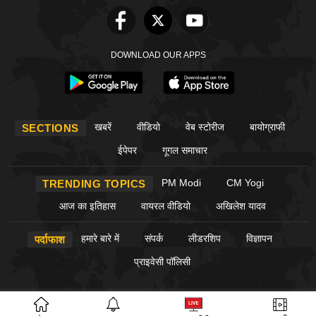
DOWNLOAD OUR APPS
खबरें
वीडियो
वेब स्टोरीज
बायोग्राफी
SECTIONS
ईपेपर
गूगल समाचार
PM Modi
CM Yogi
TRENDING TOPICS
आज का इतिहास
वायरल वीडियो
अखिलेश यादव
हमारे बारे में
संपर्क
लीडरशिप
विज्ञापन
पर्दाफाश
प्राइवेसी पॉलिसी