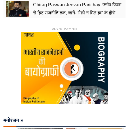
Chirag Paswan Jeevan Parichay: फ्लॉप फिल्म
से हिट राजनीति तक, जानें- 'मिले न मिले हम' के हीरो
चिराग पासवान के केंद्रीय मंत्री बनने का सफर
ADVERTISEMENT
मनोरंजन »