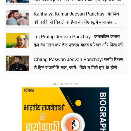
सीढ़ियां, अब चलाएंगे नेपाल सरकार
Kanhaiya Kumar Jeevan Parichay : वामपंथ
की नर्सरी से निकले कन्हैया का जेएनयू में बजा डंका,
शिक्षा को मानते हैं समाज के बदलाव का हथियार
Tej Pratap Jeevan Parichay : जनशक्ति जनता
दल का गठन कर तेज प्रताप यादव परिवार और पिता की
पार्टी को दे रहे हैं चुनौती, विवादों से है गहरा नाता
Chirag Paswan Jeevan Parichay: फ्लॉप फिल्म
से हिट राजनीति तक, जानें- 'मिले न मिले हम' के हीरो
चिराग पासवान के केंद्रीय मंत्री बनने का सफर
ADVERTISEMENT