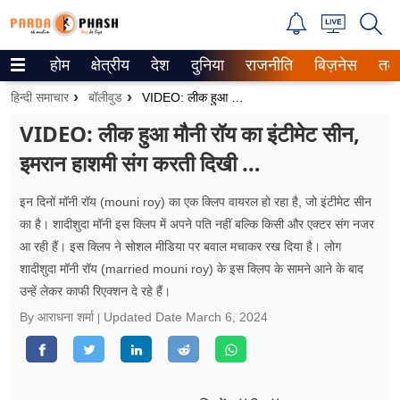
होम
क्षेत्रीय
देश
दुनिया
राजनीति
बिज़नेस
तक
Trending on Google News
हिन्दी समाचार
बॉलीवुड
VIDEO: लीक हुआ मौनी रॉय का इंटीमेट सीन, इमरान हाशमी संग करती दिखी …
ePaper
VIDEO: लीक हुआ मौनी रॉय का इंटीमेट सीन,
इमरान हाशमी संग करती दिखी …
वेब स्टोरीज
उत्तर प्रदेश
इन दिनों मॉनी रॉय (mouni roy) का एक क्लिप वायरल हो रहा है, जो इंटीमेट सीन
का है। शादीशुदा मॉनी इस क्लिप में अपने पति नहीं बल्कि किसी और एक्टर संग नजर
गैलरी
आ रही हैं। इस क्लिप ने सोशल मीडिया पर बवाल मचाकर रख दिया है। लोग
शादीशुदा मॉनी रॉय (married mouni roy) के इस क्लिप के सामने आने के बाद
वीडियो
उन्हें लेकर काफी रिएक्शन दे रहे हैं।
By आराधना शर्मा
Updated Date
March 6, 2024
रिलेशनशिप
जीवन मंत्रा