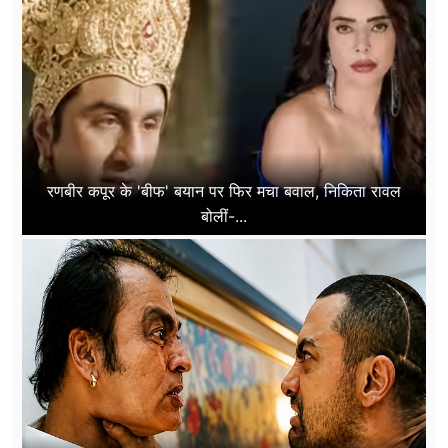
रणबीर कपूर के 'बीफ' बयान पर फिर मचा बवाल, निकिता रावल
बोलीं-...