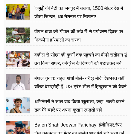
अत्याचार मामले में हुईं आगबबूला
'जमुई' की बेटी का जयपुर में जलवा, 1500 मीटर रेस में
जीता सिल्वर, अब नेशनल पर निशाना!
पीपल बाबा की 'पीपल की छांव में' से पर्यावरण दिवस पर
निकलेगा हरियाली का रास्ता
वकील से सीएम की कुर्सी तक पहुंचने का वीडी सतीशन यूं
तय किया सफर, कांग्रेस के दिग्गजों को पछाड़कर बने
जननेता
बंगाल चुनाव: राहुल गांधी बोलें- नरेंद्र मोदी देशभक्त नहीं,
बल्कि देशद्रोही हैं, US ट्रेड डील में हिन्दुस्तान को बेचने
का काम किया
अभिनेत्री ने साल बाद किया खुलासा, कहा- उल्टी करने
तक मेरे चेहरे पर अपना गुप्तांग रगड़ती रही
Balen Shah Jeevan Parichay: इंजीनियर,रैपर
फिर काठमांडू का मेयर बन बालेन शाह ऐसे चढ़े सत्ता की