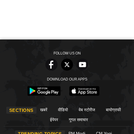
FOLLOW US ON
DOWNLOAD OUR APPS
खबरें
वीडियो
वेब स्टोरीज
बायोग्राफी
SECTIONS
ईपेपर
गूगल समाचार
PM Modi
CM Yogi
TRENDING TOPICS