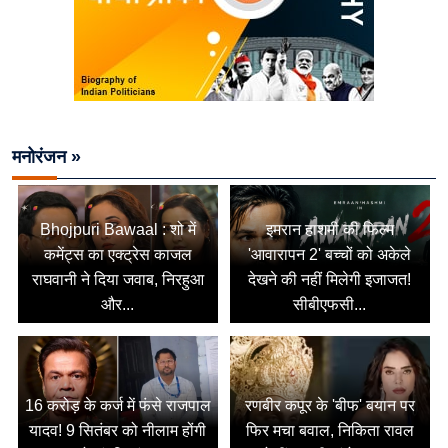
मनोरंजन »
Bhojpuri Bawaal : शो में
इमरान हाशमी की फिल्म
कमेंट्स का एक्ट्रेस काजल
'आवारापन 2' बच्चों को अकेले
राघवानी ने दिया जवाब, निरहुआ
देखने की नहीं मिलेगी इजाजत!
और...
सीबीएफसी...
16 करोड़ के कर्ज में फंसे राजपाल
रणबीर कपूर के 'बीफ' बयान पर
यादव! 9 सितंबर को नीलाम होंगी
फिर मचा बवाल, निकिता रावल