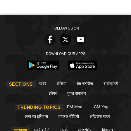
FOLLOW US ON
DOWNLOAD OUR APPS
खबरें
वीडियो
वेब स्टोरीज
बायोग्राफी
SECTIONS
ईपेपर
गूगल समाचार
PM Modi
CM Yogi
TRENDING TOPICS
आज का इतिहास
वायरल वीडियो
अखिलेश यादव
हमारे बारे में
संपर्क
लीडरशिप
विज्ञापन
पर्दाफाश