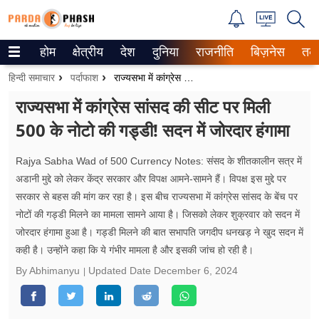
होम
क्षेत्रीय
देश
दुनिया
राजनीति
बिज़नेस
तक
Trending on Google News
हिन्दी समाचार
पर्दाफाश
राज्यसभा में कांग्रेस सांसद की सीट पर मिली 500 के नोटो की गड्डी! सदन में जोरदार हंगामा
ePaper
राज्यसभा में कांग्रेस सांसद की सीट पर मिली
500 के नोटो की गड्डी! सदन में जोरदार हंगामा
वेब स्टोरीज
उत्तर प्रदेश
Rajya Sabha Wad of 500 Currency Notes: संसद के शीतकालीन सत्र में
अडानी मुद्दे को लेकर केंद्र सरकार और विपक्ष आमने-सामने हैं। विपक्ष इस मुद्दे पर
गैलरी
सरकार से बहस की मांग कर रहा है। इस बीच राज्यसभा में कांग्रेस सांसद के बेंच पर
नोटों की गड्डी मिलने का मामला सामने आया है। जिसको लेकर शुक्रवार को सदन में
वीडियो
जोरदार हंगामा हुआ है। गड्डी मिलने की बात सभापति जगदीप धनखड़ ने खुद सदन में
कही है। उन्होंने कहा कि ये गंभीर मामला है और इसकी जांच हो रही है।
रिलेशनशिप
By Abhimanyu
Updated Date
December 6, 2024
जीवन मंत्रा