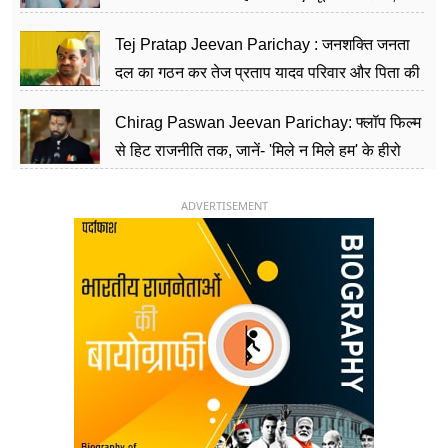
शिक्षा को मानते हैं समाज के बदलाव का हथियार
Tej Pratap Jeevan Parichay : जनशक्ति जनता
दल का गठन कर तेज प्रताप यादव परिवार और पिता की
पार्टी को दे रहे हैं चुनौती, विवादों से है गहरा नाता
Chirag Paswan Jeevan Parichay: फ्लॉप फिल्म
से हिट राजनीति तक, जानें- 'मिले न मिले हम' के हीरो
चिराग पासवान के केंद्रीय मंत्री बनने का सफर
ADVERTISEMENT