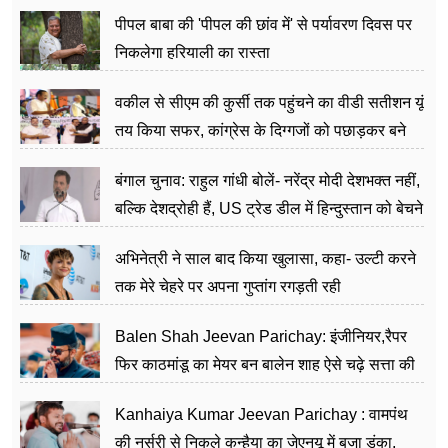
पीपल बाबा की 'पीपल की छांव में' से पर्यावरण दिवस पर
निकलेगा हरियाली का रास्ता
वकील से सीएम की कुर्सी तक पहुंचने का वीडी सतीशन यूं
तय किया सफर, कांग्रेस के दिग्गजों को पछाड़कर बने
जननेता
बंगाल चुनाव: राहुल गांधी बोलें- नरेंद्र मोदी देशभक्त नहीं,
बल्कि देशद्रोही हैं, US ट्रेड डील में हिन्दुस्तान को बेचने
का काम किया
अभिनेत्री ने साल बाद किया खुलासा, कहा- उल्टी करने
तक मेरे चेहरे पर अपना गुप्तांग रगड़ती रही
Balen Shah Jeevan Parichay: इंजीनियर,रैपर
फिर काठमांडू का मेयर बन बालेन शाह ऐसे चढ़े सत्ता की
सीढ़ियां, अब चलाएंगे नेपाल सरकार
Kanhaiya Kumar Jeevan Parichay : वामपंथ
की नर्सरी से निकले कन्हैया का जेएनयू में बजा डंका,