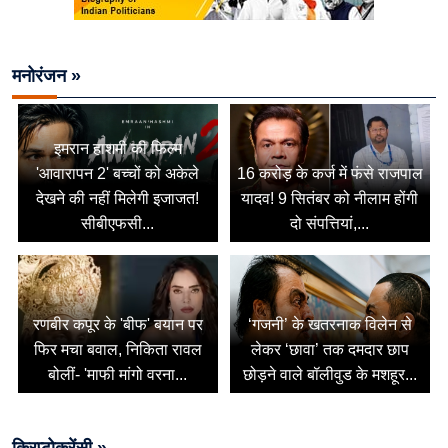
मनोरंजन »
इमरान हाशमी की फिल्म
'आवारापन 2' बच्चों को अकेले
16 करोड़ के कर्ज में फंसे राजपाल
देखने की नहीं मिलेगी इजाजत!
यादव! 9 सितंबर को नीलाम होंगी
सीबीएफसी...
दो संपत्तियां,...
रणबीर कपूर के 'बीफ' बयान पर
‘गजनी’ के खतरनाक विलेन से
फिर मचा बवाल, निकिता रावल
लेकर ‘छावा’ तक दमदार छाप
बोलीं- 'माफी मांगो वरना...
छोड़ने वाले बॉलीवुड के मशहूर...