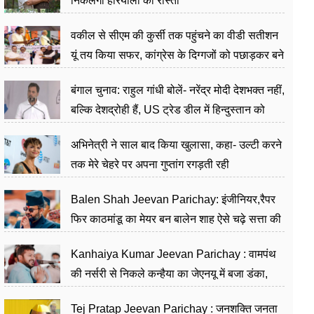
निकलेगा हरियाली का रास्ता
वकील से सीएम की कुर्सी तक पहुंचने का वीडी सतीशन
यूं तय किया सफर, कांग्रेस के दिग्गजों को पछाड़कर बने
जननेता
बंगाल चुनाव: राहुल गांधी बोलें- नरेंद्र मोदी देशभक्त नहीं,
बल्कि देशद्रोही हैं, US ट्रेड डील में हिन्दुस्तान को
बेचने का काम किया
अभिनेत्री ने साल बाद किया खुलासा, कहा- उल्टी करने
तक मेरे चेहरे पर अपना गुप्तांग रगड़ती रही
Balen Shah Jeevan Parichay: इंजीनियर,रैपर
फिर काठमांडू का मेयर बन बालेन शाह ऐसे चढ़े सत्ता की
सीढ़ियां, अब चलाएंगे नेपाल सरकार
Kanhaiya Kumar Jeevan Parichay : वामपंथ
की नर्सरी से निकले कन्हैया का जेएनयू में बजा डंका,
शिक्षा को मानते हैं समाज के बदलाव का हथियार
Tej Pratap Jeevan Parichay : जनशक्ति जनता