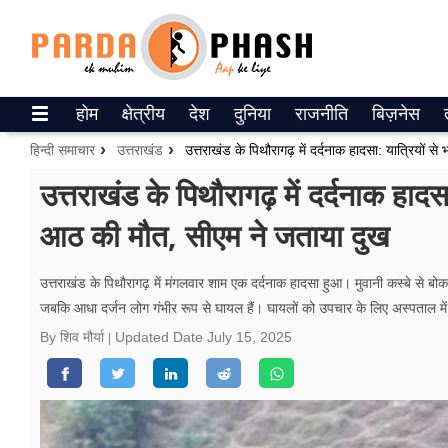
Trending on Google News
होम
क्षेत्रीय
देश
दुनिया
राजनीति
बिज़नेस
ePaper
हिन्दी समाचार
उत्तराखंड
वेब स्टोरीज
उत्तराखंड के पिथौरागढ़ में दर्दनाक हादसा
आठ की मौत, सीएम ने जताया दुख
उत्तर प्रदेश
गैलरी
उत्तराखंड के पिथौरागढ़ में मंगलवार शाम एक दर्दनाक हादसा हुआ। मुवानी कस्बे से ब
जबकि आधा दर्जन लोग गंभीर रूप से घायल हैं। घायलों को उपचार के लिए अस्पताल मे
वीडियो
By शिव मौर्या
Updated Date
July 15, 2025
रिलेशनशिप
जीवन मंत्रा