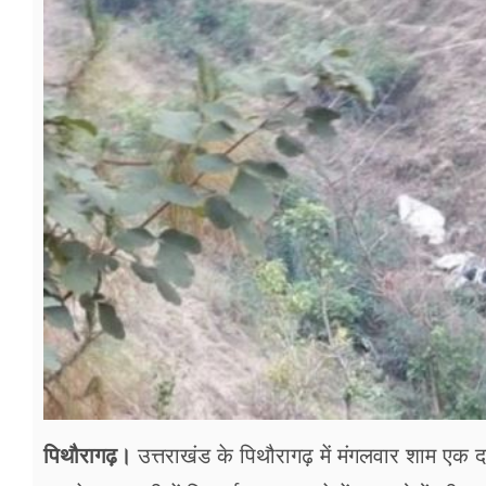
फूड
सेहत
ब्‍यूटी
जॉब्स
शिक्षा
अन्य खबरें
पिथौरागढ़।
उत्तराखंड के पिथौरागढ़ में मंगलवार शाम एक 