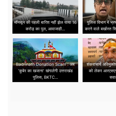
मॉनसून की पहली बारिश नहीं झेल पाया 16
पुलिस विभाग में भ्र
करोड़ का पुल, आवाजाही...
करने वाले बर्खास्त स
Badrinath Donation Scam : अब
शंकराचार्य अविमुक्ते
'कुबेर का खजाना' खंगालेगी उत्तराखंड
को लेकर आरएसएस
पुलिस, BKTC...
सवा