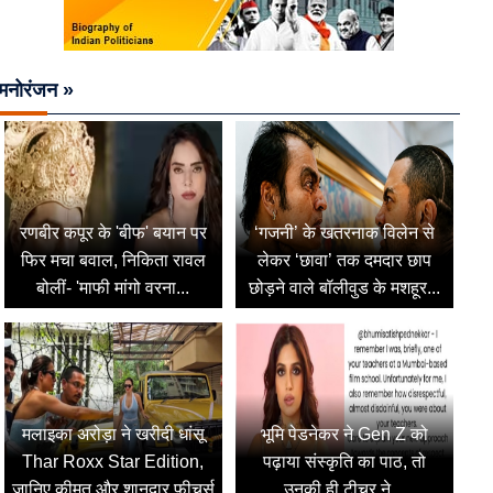
मनोरंजन »
रणबीर कपूर के 'बीफ' बयान पर
‘गजनी’ के खतरनाक विलेन से
फिर मचा बवाल, निकिता रावल
लेकर ‘छावा’ तक दमदार छाप
बोलीं- 'माफी मांगो वरना...
छोड़ने वाले बॉलीवुड के मशहूर...
मलाइका अरोड़ा ने खरीदी धांसू
भूमि पेडनेकर ने Gen Z को
Thar Roxx Star Edition,
पढ़ाया संस्कृति का पाठ, तो
जानिए कीमत और शानदार फीचर्स
उनकी ही टीचर ने...