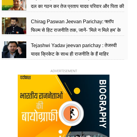
दल का गठन कर तेज प्रताप यादव परिवार और पिता की
पार्टी को दे रहे हैं चुनौती, विवादों से है गहरा नाता
Chirag Paswan Jeevan Parichay: फ्लॉप
फिल्म से हिट राजनीति तक, जानें- 'मिले न मिले हम' के
हीरो चिराग पासवान के केंद्रीय मंत्री बनने का सफर
Tejashwi Yadav jeevan parichay : तेजस्वी
यादव क्रिकेट के साथ ही राजनीति के हैं माहिर
खिलाड़ी, 26 साल की उम्र में संभाली डिप्टी सीएम की
कुर्सी
ADVERTISEMENT