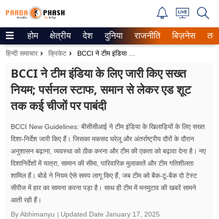
होम
क्षेत्रीय
देश
दुनिया
राजनीति
बिज़नेस
तक
Trending on Google News
हिन्दी समाचार
क्रिकेट
BCCI ने टीम इंडिया के लिए जारी किए सख्त नियम; पर्सनल स्टाफ, समान से लेकर एड शूट तक कई चीजों पर पाबंदी
ePaper
BCCI ने टीम इंडिया के लिए जारी किए सख्त
नियम; पर्सनल स्टाफ, समान से लेकर एड शूट
वेब स्टोरीज
तक कई चीजों पर पाबंदी
उत्तर प्रदेश
BCCI New Guidelines: बीसीसीआई ने टीम इंडिया के खिलाड़ियों के लिए सख्त
गैलरी
दिशा-निर्देश जारी किए हैं। जिसका मकसद घरेलू और अंतर्राष्ट्रीय दौरों के दौरान
अनुशासन बढ़ाना, व्यवस्था को ठीक करना और टीम की एकता को बढ़ावा देना है। नए
वीडियो
दिशानिर्देशों में यात्रा, सामान की सीमा, पारिवारिक मुलाकातें और टीम गतिशीलता
शामिल हैं। बोर्ड ने नियम ऐसे समय लागू किए हैं, जब टीम को बैक-टू-बैक दो टेस्ट
रिलेशनशिप
सीरीज में हार का सामना करना पड़ा है। साथ ही टीम में मनमुटाव की खबरें सामने
जीवन मंत्रा
आती रही हैं।
By Abhimanyu
Updated Date
January 17, 2025