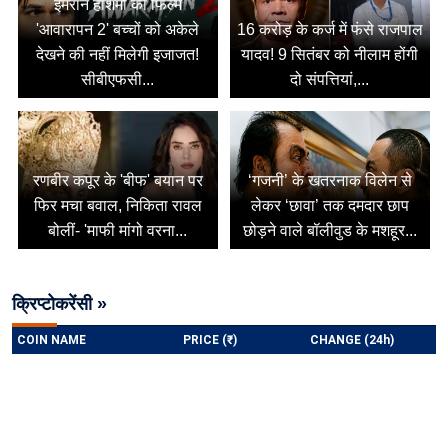
इमरान हाशमी की फिल्म
'आवारापन 2' बच्चों को अकेले
16 करोड़ के कर्ज में फंसे राजपाल
देखने की नहीं मिलेगी इजाजत!
यादव! 9 सितंबर को नीलाम होंगी
सीबीएफसी...
दो संपत्तियां,...
रणबीर कपूर के 'बीफ' बयान पर
‘गजनी’ के खतरनाक विलेन से
फिर मचा बवाल, निकिता रावल
लेकर ‘छावा’ तक दमदार छाप
बोलीं- 'माफी मांगो वरना...
छोड़ने वाले बॉलीवुड के मशहूर...
क्रिप्टोकरेंसी »