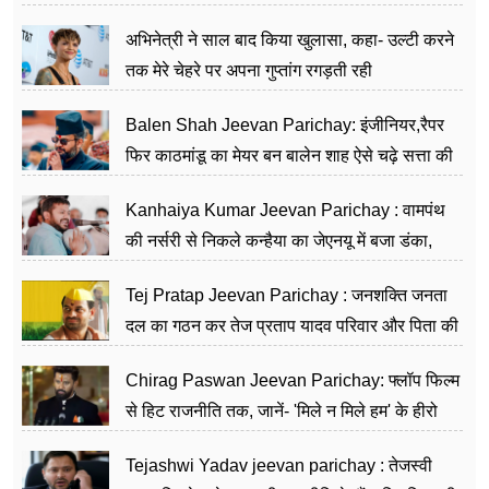
का काम किया
अभिनेत्री ने साल बाद किया खुलासा, कहा- उल्टी करने
तक मेरे चेहरे पर अपना गुप्तांग रगड़ती रही
Balen Shah Jeevan Parichay: इंजीनियर,रैपर
फिर काठमांडू का मेयर बन बालेन शाह ऐसे चढ़े सत्ता की
सीढ़ियां, अब चलाएंगे नेपाल सरकार
Kanhaiya Kumar Jeevan Parichay : वामपंथ
की नर्सरी से निकले कन्हैया का जेएनयू में बजा डंका,
शिक्षा को मानते हैं समाज के बदलाव का हथियार
Tej Pratap Jeevan Parichay : जनशक्ति जनता
दल का गठन कर तेज प्रताप यादव परिवार और पिता की
पार्टी को दे रहे हैं चुनौती, विवादों से है गहरा नाता
Chirag Paswan Jeevan Parichay: फ्लॉप फिल्म
से हिट राजनीति तक, जानें- 'मिले न मिले हम' के हीरो
चिराग पासवान के केंद्रीय मंत्री बनने का सफर
Tejashwi Yadav jeevan parichay : तेजस्वी