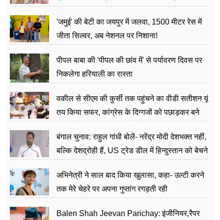
अत्याचार मामले में हुईं आगबबूला
'जमुई' की बेटी का जयपुर में जलवा, 1500 मीटर रेस में
जीता सिल्वर, अब नेशनल पर निशाना!
पीपल बाबा की 'पीपल की छांव में' से पर्यावरण दिवस पर
निकलेगा हरियाली का रास्ता
वकील से सीएम की कुर्सी तक पहुंचने का वीडी सतीशन यूं
तय किया सफर, कांग्रेस के दिग्गजों को पछाड़कर बने
जननेता
बंगाल चुनाव: राहुल गांधी बोलें- नरेंद्र मोदी देशभक्त नहीं,
बल्कि देशद्रोही हैं, US ट्रेड डील में हिन्दुस्तान को बेचने
का काम किया
अभिनेत्री ने साल बाद किया खुलासा, कहा- उल्टी करने
तक मेरे चेहरे पर अपना गुप्तांग रगड़ती रही
Balen Shah Jeevan Parichay: इंजीनियर,रैपर