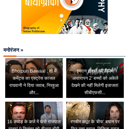
मनोरंजन »
Bhojpuri Bawaal : शो में
इमरान हाशमी की फिल्म
कमेंट्स का एक्ट्रेस काजल
'आवारापन 2' बच्चों को अकेले
राघवानी ने दिया जवाब, निरहुआ
देखने की नहीं मिलेगी इजाजत!
और...
सीबीएफसी...
16 करोड़ के कर्ज में फंसे राजपाल
रणबीर कपूर के 'बीफ' बयान पर
यादव! 9 सितंबर को नीलाम होंगी
फिर मचा बवाल, निकिता रावल