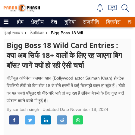
होम
क्षेत्रीय
देश
दुनिया
राजनीति
बिज़नेस
तक
Trending on Google News
हिन्दी समाचार
टेलीविजन
Bigg Boss 18 Wild Card Entries : क्या अब सिर्फ 18+ वालों के लिए रह जाएगा बिग बॉस? जानें क्यों हो रही ऐसी चर्चा
ePaper
Bigg Boss 18 Wild Card Entries :
क्या अब सिर्फ 18+ वालों के लिए रह जाएगा बिग
वेब स्टोरीज
बॉस? जानें क्यों हो रही ऐसी चर्चा
उत्तर प्रदेश
बॉलीवुड अभिनेता सलमान खान (Bollywood actor Salman Khan) होस्टेड
गैलरी
रियलिटी टीवी शो बिग बॉस 18 से बीते हफ्तों में कई खिलाड़ी बाहर हो चुके हैं। टीवी
का यह सबसे पॉपुलर शो धीरे-धीरे आगे तो बढ़ रहा है लेकिन मेकर्स के लिए कुछ बातें
वीडियो
परेशान करने वाली भी हुई हैं।
रिलेशनशिप
By santosh singh
Updated Date
November 18, 2024
जीवन मंत्रा