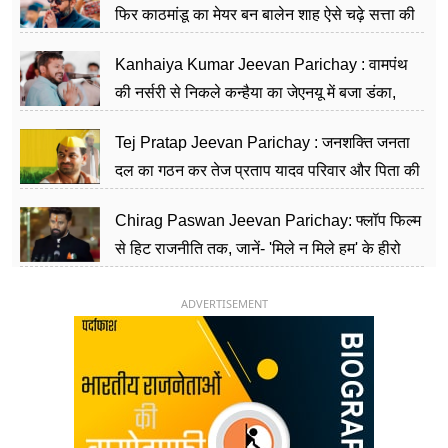
फिर काठमांडू का मेयर बन बालेन शाह ऐसे चढ़े सत्ता की
सीढ़ियां, अब चलाएंगे नेपाल सरकार
Kanhaiya Kumar Jeevan Parichay : वामपंथ
की नर्सरी से निकले कन्हैया का जेएनयू में बजा डंका,
शिक्षा को मानते हैं समाज के बदलाव का हथियार
Tej Pratap Jeevan Parichay : जनशक्ति जनता
दल का गठन कर तेज प्रताप यादव परिवार और पिता की
पार्टी को दे रहे हैं चुनौती, विवादों से है गहरा नाता
Chirag Paswan Jeevan Parichay: फ्लॉप फिल्म
से हिट राजनीति तक, जानें- 'मिले न मिले हम' के हीरो
चिराग पासवान के केंद्रीय मंत्री बनने का सफर
ADVERTISEMENT