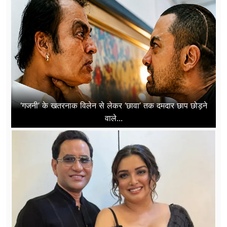
‘गजनी’ के खतरनाक विलेन से लेकर ‘छावा’ तक दमदार छाप छोड़ने
वाले...