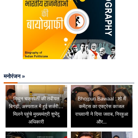
मनोरंजन »
मिथुन चक्रवर्ती की तबीयत
Bhojpuri Bawaal : शो में
बिगड़ी, अस्पताल में हुई सर्जरी…
कमेंट्स का एक्ट्रेस काजल
मिलने पहुंचे मुख्यमंत्री शुभेंदु
राघवानी ने दिया जवाब, निरहुआ
अधिकारी
और...