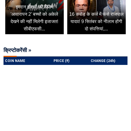
इमरान हाशमी की फिल्म
'आवारापन 2' बच्चों को अकेले
16 करोड़ के कर्ज में फंसे राजपाल
देखने की नहीं मिलेगी इजाजत!
यादव! 9 सितंबर को नीलाम होंगी
सीबीएफसी...
दो संपत्तियां,...
क्रिप्टोकरेंसी »