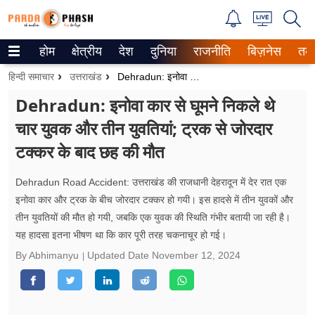
होम
क्षेत्रीय
देश
दुनिया
राजनीति
बिज़नेस
तक
Trending on Google News
हिन्दी समाचार
उत्तराखंड
Dehradun: इनोवा कार से घूमने निकले थे चार युवक और तीन युवतियां; ट्रक से जोरदार टक्कर के बाद छह की मौत
ePaper
Dehradun: इनोवा कार से घूमने निकले थे
चार युवक और तीन युवतियां; ट्रक से जोरदार
वेब स्टोरीज
टक्कर के बाद छह की मौत
उत्तर प्रदेश
Dehradun Road Accident: उत्तराखंड की राजधानी देहरादून में देर रात एक
गैलरी
इनोवा कार और ट्रक के बीच जोरदार टक्कर हो गयी। इस हादसे में तीन युवकों और
तीन युवतियों की मौत हो गयी, जबकि एक युवक की स्थिति गंभीर बतायी जा रही है।
वीडियो
यह हादसा इतना भीषण था कि कार पूरी तरह चकनाचूर हो गई।
रिलेशनशिप
By Abhimanyu
Updated Date
November 12, 2024
जीवन मंत्रा