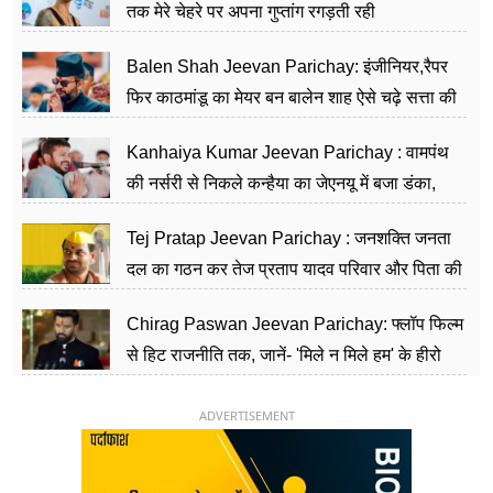
तक मेरे चेहरे पर अपना गुप्तांग रगड़ती रही
Balen Shah Jeevan Parichay: इंजीनियर,रैपर
फिर काठमांडू का मेयर बन बालेन शाह ऐसे चढ़े सत्ता की
सीढ़ियां, अब चलाएंगे नेपाल सरकार
Kanhaiya Kumar Jeevan Parichay : वामपंथ
की नर्सरी से निकले कन्हैया का जेएनयू में बजा डंका,
शिक्षा को मानते हैं समाज के बदलाव का हथियार
Tej Pratap Jeevan Parichay : जनशक्ति जनता
दल का गठन कर तेज प्रताप यादव परिवार और पिता की
पार्टी को दे रहे हैं चुनौती, विवादों से है गहरा नाता
Chirag Paswan Jeevan Parichay: फ्लॉप फिल्म
से हिट राजनीति तक, जानें- 'मिले न मिले हम' के हीरो
चिराग पासवान के केंद्रीय मंत्री बनने का सफर
ADVERTISEMENT