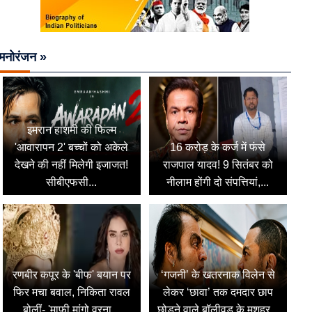
मनोरंजन »
इमरान हाशमी की फिल्म
'आवारापन 2' बच्चों को अकेले
16 करोड़ के कर्ज में फंसे
देखने की नहीं मिलेगी इजाजत!
राजपाल यादव! 9 सितंबर को
सीबीएफसी...
नीलाम होंगी दो संपत्तियां,...
रणबीर कपूर के 'बीफ' बयान पर
‘गजनी’ के खतरनाक विलेन से
फिर मचा बवाल, निकिता रावल
लेकर ‘छावा’ तक दमदार छाप
बोलीं- 'माफी मांगो वरना...
छोड़ने वाले बॉलीवुड के मशहूर...