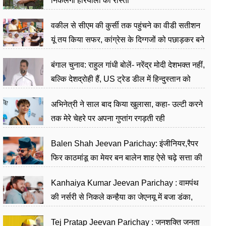
निकलेगा हरियाली का रास्ता
वकील से सीएम की कुर्सी तक पहुंचने का वीडी सतीशन
यूं तय किया सफर, कांग्रेस के दिग्गजों को पछाड़कर बने
जननेता
बंगाल चुनाव: राहुल गांधी बोलें- नरेंद्र मोदी देशभक्त नहीं,
बल्कि देशद्रोही हैं, US ट्रेड डील में हिन्दुस्तान को
बेचने का काम किया
अभिनेत्री ने साल बाद किया खुलासा, कहा- उल्टी करने
तक मेरे चेहरे पर अपना गुप्तांग रगड़ती रही
Balen Shah Jeevan Parichay: इंजीनियर,रैपर
फिर काठमांडू का मेयर बन बालेन शाह ऐसे चढ़े सत्ता की
सीढ़ियां, अब चलाएंगे नेपाल सरकार
Kanhaiya Kumar Jeevan Parichay : वामपंथ
की नर्सरी से निकले कन्हैया का जेएनयू में बजा डंका,
शिक्षा को मानते हैं समाज के बदलाव का हथियार
Tej Pratap Jeevan Parichay : जनशक्ति जनता