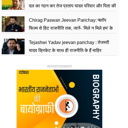
दल का गठन कर तेज प्रताप यादव परिवार और पिता की
पार्टी को दे रहे हैं चुनौती, विवादों से है गहरा नाता
Chirag Paswan Jeevan Parichay: फ्लॉप
फिल्म से हिट राजनीति तक, जानें- 'मिले न मिले हम' के
हीरो चिराग पासवान के केंद्रीय मंत्री बनने का सफर
Tejashwi Yadav jeevan parichay : तेजस्वी
यादव क्रिकेट के साथ ही राजनीति के हैं माहिर
खिलाड़ी, 26 साल की उम्र में संभाली डिप्टी सीएम की
कुर्सी
ADVERTISEMENT