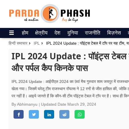
Trending on Google News
होम
क्षेत्रीय
देश
दुनिया
राजनीति
बिज़नेस
ePaper
हिन्दी समाचार
IPL
IPL 2024 Update : पॉइंट्स टेबल में टॉप पर यह टीम, यह
वेब स्टोरीज
IPL 2024 Update : पॉइंट्स टेबल में
और पर्पल कैप किनके पास
उत्तर प्रदेश
गैलरी
IPL 2024 Update : आईपीएल 2024 का 9वां मैच गुरुवार शाम जयपुर में राजस्थ
खेला गया। जिसमें घरेलू टीम राजस्थान रॉयल्स ने 12 रनों से जीत हासिल की, जोकि ट
वीडियो
पर नहीं है। आइये जानते हैं कि कौन-सी टीम पॉइंट्स टेबल में टॉप पर है। साथ ही क
रिलेशनशिप
By Abhimanyu
Updated Date
March 29, 2024
जीवन मंत्रा