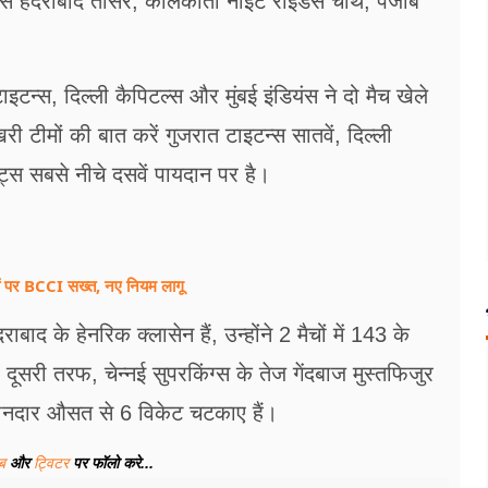
्स हैदराबाद तीसरे, कोलकाता नाइट राइडर्स चौथे, पंजाब
टाइटन्स, दिल्ली कैपिटल्स और मुंबई इंडियंस ने दो मैच खेले
टीमों की बात करें गुजरात टाइटन्स सातवें, दिल्ली
ट्स सबसे नीचे दसवें पायदान पर है।
लों पर BCCI सख्त, नए नियम लागू
द के हेनरिक क्लासेन हैं, उन्होंने 2 मैचों में 143 के
सरी तरफ, चेन्नई सुपरकिंग्स के तेज गेंदबाज मुस्तफिजुर
ी शानदार औसत से 6 विकेट चटकाए हैं।
ूब
और
ट्विटर
पर फॉलो करे...