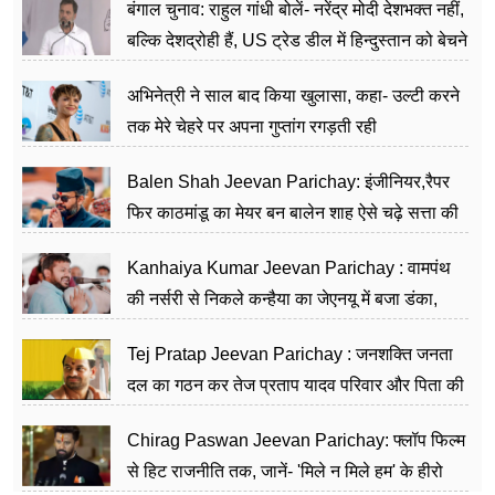
बंगाल चुनाव: राहुल गांधी बोलें- नरेंद्र मोदी देशभक्त नहीं,
बल्कि देशद्रोही हैं, US ट्रेड डील में हिन्दुस्तान को बेचने
का काम किया
अभिनेत्री ने साल बाद किया खुलासा, कहा- उल्टी करने
तक मेरे चेहरे पर अपना गुप्तांग रगड़ती रही
Balen Shah Jeevan Parichay: इंजीनियर,रैपर
फिर काठमांडू का मेयर बन बालेन शाह ऐसे चढ़े सत्ता की
सीढ़ियां, अब चलाएंगे नेपाल सरकार
Kanhaiya Kumar Jeevan Parichay : वामपंथ
की नर्सरी से निकले कन्हैया का जेएनयू में बजा डंका,
शिक्षा को मानते हैं समाज के बदलाव का हथियार
Tej Pratap Jeevan Parichay : जनशक्ति जनता
दल का गठन कर तेज प्रताप यादव परिवार और पिता की
पार्टी को दे रहे हैं चुनौती, विवादों से है गहरा नाता
Chirag Paswan Jeevan Parichay: फ्लॉप फिल्म
से हिट राजनीति तक, जानें- 'मिले न मिले हम' के हीरो