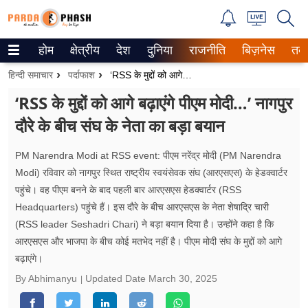
होम
क्षेत्रीय
देश
दुनिया
राजनीति
बिज़नेस
तक
Trending on Google News
हिन्दी समाचार
पर्दाफाश
‘RSS के मुद्दों को आगे बढ़ाएंगे पीएम मोदी…’ नागपुर दौरे के बीच संघ के नेता का बड़ा बयान
ePaper
‘RSS के मुद्दों को आगे बढ़ाएंगे पीएम मोदी…’ नागपुर
दौरे के बीच संघ के नेता का बड़ा बयान
वेब स्टोरीज
उत्तर प्रदेश
PM Narendra Modi at RSS event: पीएम नरेंद्र मोदी (PM Narendra
Modi) रविवार को नागपुर स्थित राष्ट्रीय स्वयंसेवक संघ (आरएसएस) के हेडक्वार्टर
गैलरी
पहुंचे। वह पीएम बनने के बाद पहली बार आरएसएस हेडक्वार्टर (RSS
Headquarters) पहुंचे हैं। इस दौरे के बीच आरएसएस के नेता शेषाद्रि चारी
वीडियो
(RSS leader Seshadri Chari) ने बड़ा बयान दिया है। उन्होंने कहा है कि
आरएसएस और भाजपा के बीच कोई मतभेद नहीं है। पीएम मोदी संघ के मुद्दों को आगे
रिलेशनशिप
बढ़ाएंगे।
By Abhimanyu
Updated Date
March 30, 2025
जीवन मंत्रा