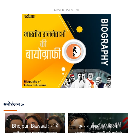
चिराग पासवान के केंद्रीय मंत्री बनने का सफर
ADVERTISEMENT
मनोरंजन »
Bhojpuri Bawaal : शो में
इमरान हाशमी की फिल्म