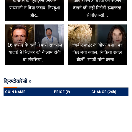
कमेंट्स का एक्ट्रेस काजल
'आवारापन 2' बच्चों को अकेले
राघवानी ने दिया जवाब, निरहुआ
देखने की नहीं मिलेगी इजाजत!
और...
सीबीएफसी...
16 करोड़ के कर्ज में फंसे राजपाल
रणबीर कपूर के 'बीफ' बयान पर
यादव! 9 सितंबर को नीलाम होंगी
फिर मचा बवाल, निकिता रावल
दो संपत्तियां,...
बोलीं- 'माफी मांगो वरना...
क्रिप्टोकरेंसी »