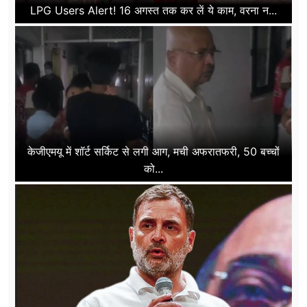
LPG Users Alert! 16 अगस्त तक कर लें ये काम, वरना न...
केजीएमयू में शॉर्ट सर्किट से लगी आग, मची अफरातफरी, 50 बच्चों
को...