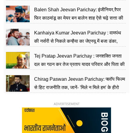
Balen Shah Jeevan Parichay: इंजीनियर,रैपर
फिर काठमांडू का मेयर बन बालेन शाह ऐसे चढ़े सत्ता की
सीढ़ियां, अब चलाएंगे नेपाल सरकार
Kanhaiya Kumar Jeevan Parichay : वामपंथ
की नर्सरी से निकले कन्हैया का जेएनयू में बजा डंका,
शिक्षा को मानते हैं समाज के बदलाव का हथियार
Tej Pratap Jeevan Parichay : जनशक्ति जनता
दल का गठन कर तेज प्रताप यादव परिवार और पिता की
पार्टी को दे रहे हैं चुनौती, विवादों से है गहरा नाता
Chirag Paswan Jeevan Parichay: फ्लॉप फिल्म
से हिट राजनीति तक, जानें- 'मिले न मिले हम' के हीरो
चिराग पासवान के केंद्रीय मंत्री बनने का सफर
ADVERTISEMENT