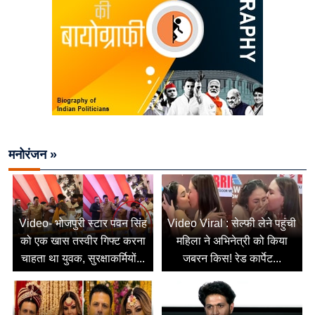
मनोरंजन »
Video- भोजपुरी स्टार पवन सिंह
Video Viral : सेल्फी लेने पहुंची
को एक खास तस्वीर गिफ्ट करना
महिला ने अभिनेत्री को किया
चाहता था युवक, सुरक्षाकर्मियों...
जबरन किस! रेड कार्पेट...