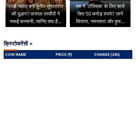
राखी सावंत बनीं पुनीत सुपरस्टार
यश ने 'टॉक्सिक' के लिए चार्ज
की दुल्हन? वायरल तस्वीरों ने
किए 50 करोड़ रुपये? जानें
मचाई सनसनी, जानिए क्या है...
कियारा, नयनतारा और हुमा...
क्रिप्टोकरेंसी »