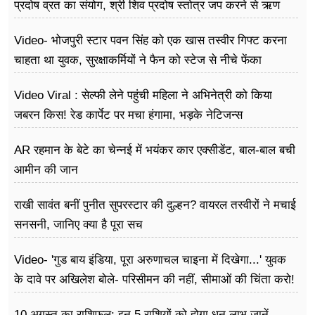
फूड
प्रदोष व्रत का संयोग, श्री शिव प्रदोष स्तोत्र जप करने से ऋण
और शत्रुओं से मुक्ति मिलती है
सेहत
Video- भोजपुरी स्टार पवन सिंह को एक खास तस्वीर गिफ्ट करना
चाहता था युवक, सुरक्षाकर्मियों ने फैन को स्टेज से नीचे फेंका
ब्‍यूटी
Video Viral : सेल्फी लेने पहुंची महिला ने अभिनेत्री को किया
जॉब्स
जबरन किस! रेड कार्पेट पर मचा हंगामा, भड़के नेटिजन्स
शिक्षा
AR रहमान के बेटे का चेन्नई में भयंकर कार एक्सीडेंट, बाल-बाल बची
अन्य खबरें
आमीन की जान
राखी सावंत बनीं पुनीत सुपरस्टार की दुल्हन? वायरल तस्वीरों ने मचाई
सनसनी, जानिए क्या है पूरा सच
Video- 'गुड बाय इंडिया, पूरा अरुणाचल चाइना में दिखेगा...' युवक
के दावे पर अखिलेश बोले- परिसीमन की नहीं, सीमाओं की चिंता करो!
10 अगस्त का राशिफल: इन 5 राशियों को होगा धन लाभ,जानें