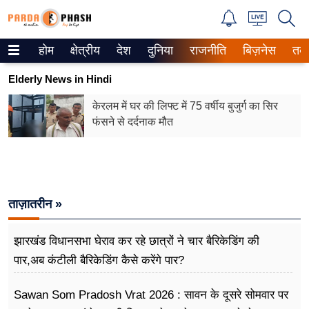
होम
क्षेत्रीय
देश
दुनिया
राजनीति
बिज़नेस
तक
Trending on Google News
Elderly News in Hindi
ePaper
केरलम में घर की लिफ्ट में 75 वर्षीय बुजुर्ग का सिर
फंसने से दर्दनाक मौत
वेब स्टोरीज
उत्तर प्रदेश
गैलरी
ताज़ातरीन »
वीडियो
झारखंड विधानसभा घेराव कर रहे छात्रों ने चार बैरिकेडिंग की
रिलेशनशिप
पार,अब कंटीली बैरिकेडिंग कैसे करेंगे पार?
जीवन मंत्रा
Sawan Som Pradosh Vrat 2026 : सावन के दूसरे सोमवार पर