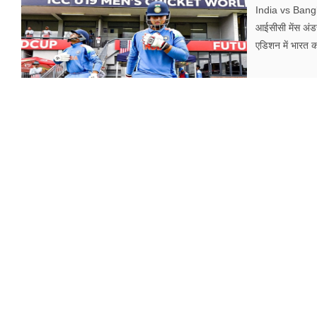
फूड
India vs Ban
आईसीसी मेंस अंडर
सेहत
एडिशन में भारत का
ब्‍यूटी
जॉब्स
शिक्षा
अन्य खबरें