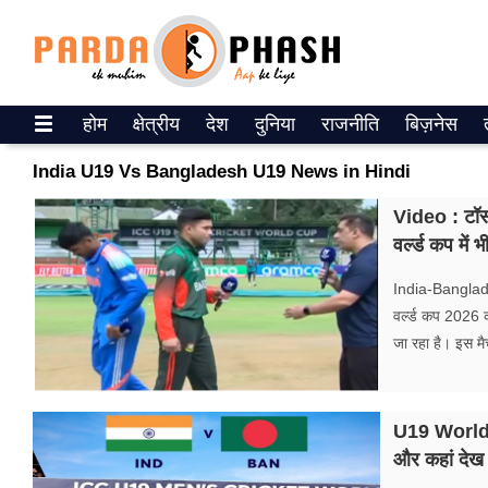
Trending on Google News
होम
क्षेत्रीय
देश
दुनिया
राजनीति
बिज़नेस
ePaper
India U19 Vs Bangladesh U19 News in Hindi
वेब स्टोरीज
Video : टॉस क
वर्ल्ड कप में 
उत्तर प्रदेश
India-Banglade
गैलरी
वर्ल्ड कप 2026 क
जा रहा है। इस मैच
वीडियो
रिलेशनशिप
U19 World C
जीवन मंत्रा
और कहां देख 