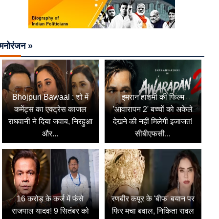
मनोरंजन »
Bhojpuri Bawaal : शो में
इमरान हाशमी की फिल्म
कमेंट्स का एक्ट्रेस काजल
'आवारापन 2' बच्चों को अकेले
राघवानी ने दिया जवाब, निरहुआ
देखने की नहीं मिलेगी इजाजत!
और...
सीबीएफसी...
16 करोड़ के कर्ज में फंसे
रणबीर कपूर के 'बीफ' बयान पर
राजपाल यादव! 9 सितंबर को
फिर मचा बवाल, निकिता रावल