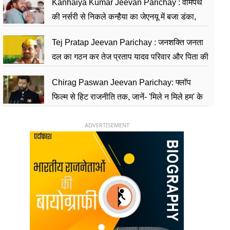
Kanhaiya Kumar Jeevan Parichay : वामपंथ
की नर्सरी से निकले कन्हैया का जेएनयू में बजा डंका,
शिक्षा को मानते हैं समाज के बदलाव का हथियार
Tej Pratap Jeevan Parichay : जनशक्ति जनता
दल का गठन कर तेज प्रताप यादव परिवार और पिता की
पार्टी को दे रहे हैं चुनौती, विवादों से है गहरा नाता
Chirag Paswan Jeevan Parichay: फ्लॉप
फिल्म से हिट राजनीति तक, जानें- 'मिले न मिले हम' के
हीरो चिराग पासवान के केंद्रीय मंत्री बनने का सफर
ADVERTISEMENT