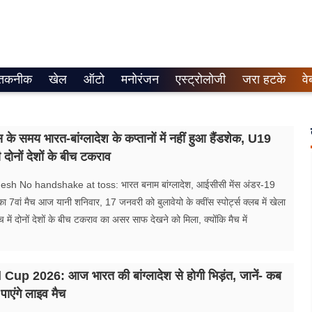
तकनीक
खेल
ऑटो
मनोरंजन
एस्ट्रोलोजी
जरा हटके
वे
े समय भारत-बांग्लादेश के कप्तानों में नहीं हुआ हैंडशेक, U19
भी दोनों देशों के बीच टकराव
sh No handshake at toss: भारत बनाम बांग्लादेश, आईसीसी मेंस अंडर-19
ा 7वां मैच आज यानी शनिवार, 17 जनवरी को बुलावेयो के क्वींस स्पोर्ट्स क्लब में खेला
 में दोनों देशों के बीच टकराव का असर साफ देखने को मिला, क्योंकि मैच में
up 2026: आज भारत की बांग्लादेश से होगी भिड़ंत, जानें- कब
पाएंगे लाइव मैच