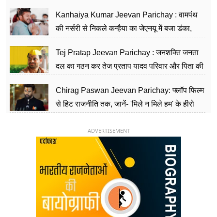
सीढ़ियां, अब चलाएंगे नेपाल सरकार
Kanhaiya Kumar Jeevan Parichay : वामपंथ
की नर्सरी से निकले कन्हैया का जेएनयू में बजा डंका,
शिक्षा को मानते हैं समाज के बदलाव का हथियार
Tej Pratap Jeevan Parichay : जनशक्ति जनता
दल का गठन कर तेज प्रताप यादव परिवार और पिता की
पार्टी को दे रहे हैं चुनौती, विवादों से है गहरा नाता
Chirag Paswan Jeevan Parichay: फ्लॉप फिल्म
से हिट राजनीति तक, जानें- 'मिले न मिले हम' के हीरो
चिराग पासवान के केंद्रीय मंत्री बनने का सफर
ADVERTISEMENT