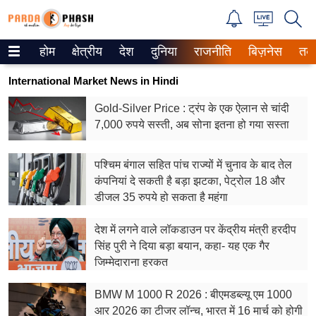
होम
क्षेत्रीय
देश
दुनिया
राजनीति
बिज़नेस
तक
Trending on Google News
International Market News in Hindi
ePaper
Gold-Silver Price : ट्रंप के एक ऐलान से चांदी
7,000 रुपये सस्ती, अब सोना इतना हो गया सस्ता
वेब स्टोरीज
उत्तर प्रदेश
पश्चिम बंगाल सहित पांच राज्यों में चुनाव के बाद तेल
कंपनियां दे सकती है बड़ा झटका, पेट्रोल 18 और
गैलरी
डीजल 35 रुपये हो सकता है महंगा
वीडियो
देश में लगने वाले लॉकडाउन पर केंद्रीय मंत्री हरदीप
सिंह पुरी ने दिया बड़ा बयान, कहा- यह एक गैर
रिलेशनशिप
जिम्मेदाराना हरकत
जीवन मंत्रा
BMW M 1000 R 2026 : बीएमडब्ल्यू एम 1000
आर 2026 का टीजर लॉन्च, भारत में 16 मार्च को होगी