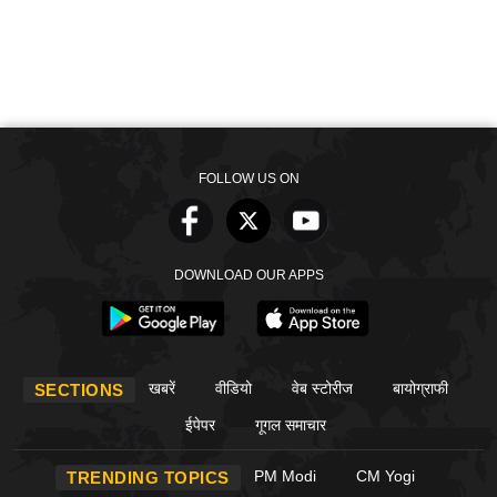
FOLLOW US ON
DOWNLOAD OUR APPS
खबरें
वीडियो
वेब स्टोरीज
बायोग्राफी
SECTIONS
ईपेपर
गूगल समाचार
PM Modi
CM Yogi
TRENDING TOPICS