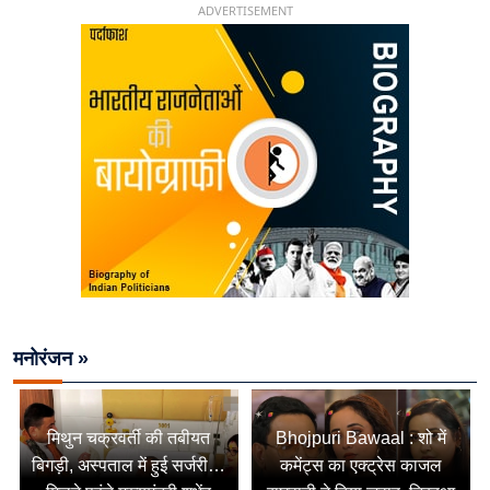
ADVERTISEMENT
मनोरंजन »
मिथुन चक्रवर्ती की तबीयत
Bhojpuri Bawaal : शो में
बिगड़ी, अस्पताल में हुई सर्जरी…
कमेंट्स का एक्ट्रेस काजल