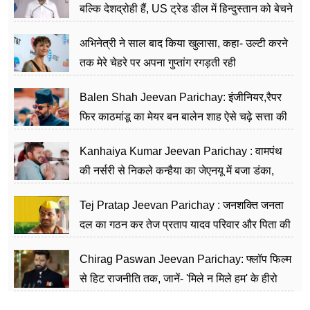
बल्कि देशद्रोही हैं, US ट्रेड डील में हिन्दुस्तान को बेचने
का काम किया
अभिनेत्री ने साल बाद किया खुलासा, कहा- उल्टी करने
तक मेरे चेहरे पर अपना गुप्तांग रगड़ती रही
Balen Shah Jeevan Parichay: इंजीनियर,रैपर
फिर काठमांडू का मेयर बन बालेन शाह ऐसे चढ़े सत्ता की
सीढ़ियां, अब चलाएंगे नेपाल सरकार
Kanhaiya Kumar Jeevan Parichay : वामपंथ
की नर्सरी से निकले कन्हैया का जेएनयू में बजा डंका,
शिक्षा को मानते हैं समाज के बदलाव का हथियार
Tej Pratap Jeevan Parichay : जनशक्ति जनता
दल का गठन कर तेज प्रताप यादव परिवार और पिता की
पार्टी को दे रहे हैं चुनौती, विवादों से है गहरा नाता
Chirag Paswan Jeevan Parichay: फ्लॉप फिल्म
से हिट राजनीति तक, जानें- 'मिले न मिले हम' के हीरो
चिराग पासवान के केंद्रीय मंत्री बनने का सफर