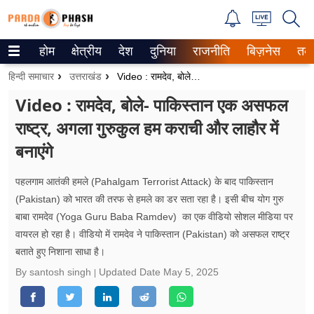
होम
क्षेत्रीय
देश
दुनिया
राजनीति
बिज़नेस
तक
Trending on Google News
हिन्दी समाचार
उत्तराखंड
Video : रामदेव, बोले- पाकिस्तान एक असफल राष्ट्र, अगला गुरुकुल हम कराची और लाहौर में बनाएंगे
ePaper
Video : रामदेव, बोले- पाकिस्तान एक असफल
राष्ट्र, अगला गुरुकुल हम कराची और लाहौर में
वेब स्टोरीज
बनाएंगे
उत्तर प्रदेश
पहलगाम आतंकी हमले (Pahalgam Terrorist Attack) के बाद पाकिस्तान
गैलरी
(Pakistan) को भारत की तरफ से हमले का डर सता रहा है। इसी बीच योग गुरु
बाबा रामदेव (Yoga Guru Baba Ramdev) का एक वीडियो सोशल मीडिया पर
वीडियो
वायरल हो रहा है। वीडियो में रामदेव ने पाकिस्तान (Pakistan) को असफल राष्ट्र
बताते हुए निशाना साधा है।
रिलेशनशिप
By santosh singh
Updated Date
May 5, 2025
जीवन मंत्रा