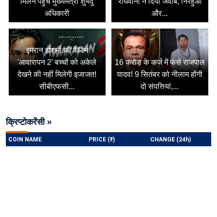
मिलने पहुंचे मुख्यमंत्री शुभेंदु
राघवानी ने दिया जवाब, निरहुआ
अधिकारी
और...
इमरान हाशमी की फिल्म
'आवारापन 2' बच्चों को अकेले
16 करोड़ के कर्ज में फंसे राजपाल
देखने की नहीं मिलेगी इजाजत!
यादव! 9 सितंबर को नीलाम होंगी
सीबीएफसी...
दो संपत्तियां,...
क्रिप्टोकरेंसी »