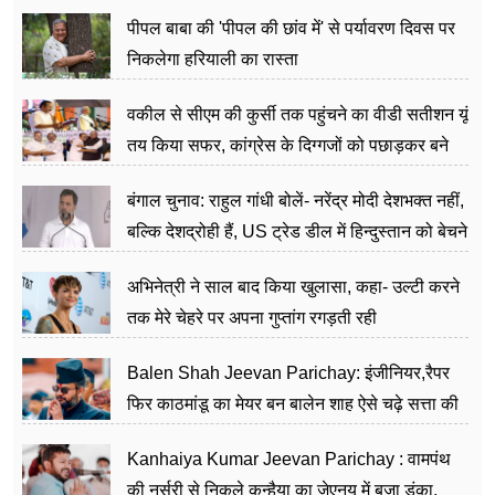
पीपल बाबा की 'पीपल की छांव में' से पर्यावरण दिवस पर
निकलेगा हरियाली का रास्ता
वकील से सीएम की कुर्सी तक पहुंचने का वीडी सतीशन यूं
तय किया सफर, कांग्रेस के दिग्गजों को पछाड़कर बने
जननेता
बंगाल चुनाव: राहुल गांधी बोलें- नरेंद्र मोदी देशभक्त नहीं,
बल्कि देशद्रोही हैं, US ट्रेड डील में हिन्दुस्तान को बेचने
का काम किया
अभिनेत्री ने साल बाद किया खुलासा, कहा- उल्टी करने
तक मेरे चेहरे पर अपना गुप्तांग रगड़ती रही
Balen Shah Jeevan Parichay: इंजीनियर,रैपर
फिर काठमांडू का मेयर बन बालेन शाह ऐसे चढ़े सत्ता की
सीढ़ियां, अब चलाएंगे नेपाल सरकार
Kanhaiya Kumar Jeevan Parichay : वामपंथ
की नर्सरी से निकले कन्हैया का जेएनयू में बजा डंका,