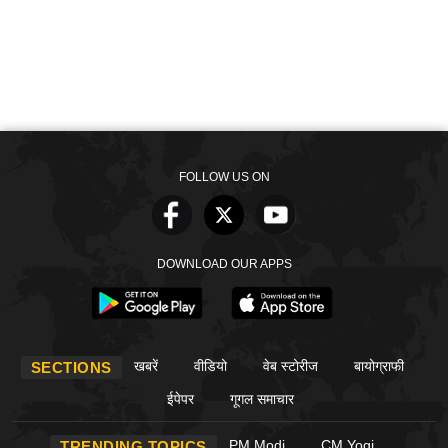
FOLLOW US ON
DOWNLOAD OUR APPS
खबरें
वीडियो
वेब स्टोरीज
बायोग्राफी
SECTIONS
ईपेपर
गूगल समाचार
PM Modi
CM Yogi
TRENDING TOPICS