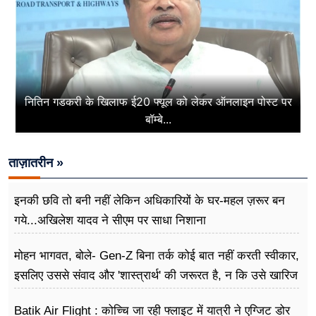
नितिन गडकरी के खिलाफ ई20 फ्यूल को लेकर ऑनलाइन पोस्ट पर
बॉम्बे...
ताज़ातरीन »
इनकी छवि तो बनी नहीं लेकिन अधिकारियों के घर-महल ज़रूर बन
गये...अखिलेश यादव ने सीएम पर साधा​ निशाना
मोहन भागवत, बोले- Gen-Z बिना तर्क कोई बात नहीं करती स्वीकार,
इसलिए उससे संवाद और 'शास्त्रार्थ' की जरूरत है, न कि उसे खारिज
करने की
Batik Air Flight : कोच्चि जा रही फ्लाइट में यात्री ने एग्जिट डोर