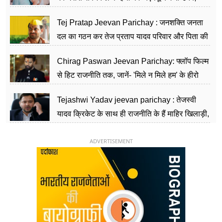
शिक्षा को मानते हैं समाज के बदलाव का हथियार
Tej Pratap Jeevan Parichay : जनशक्ति जनता
दल का गठन कर तेज प्रताप यादव परिवार और पिता की
पार्टी को दे रहे हैं चुनौती, विवादों से है गहरा नाता
Chirag Paswan Jeevan Parichay: फ्लॉप फिल्म
से हिट राजनीति तक, जानें- 'मिले न मिले हम' के हीरो
चिराग पासवान के केंद्रीय मंत्री बनने का सफर
Tejashwi Yadav jeevan parichay : तेजस्वी
यादव क्रिकेट के साथ ही राजनीति के हैं माहिर खिलाड़ी,
26 साल की उम्र में संभाली डिप्टी सीएम की कुर्सी
ADVERTISEMENT