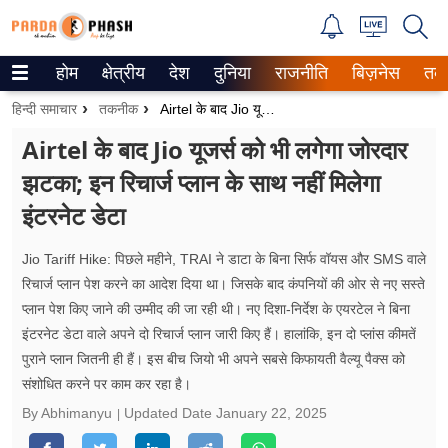
होम
क्षेत्रीय
देश
दुनिया
राजनीति
बिज़नेस
तक
Trending on Google News
हिन्दी समाचार
तकनीक
Airtel के बाद Jio यूजर्स को भी लगेगा जोरदार झटका; इन रिचार्ज प्लान के साथ नहीं मिलेगा इंटरनेट डेटा
ePaper
Airtel के बाद Jio यूजर्स को भी लगेगा जोरदार
झटका; इन रिचार्ज प्लान के साथ नहीं मिलेगा
वेब स्टोरीज
इंटरनेट डेटा
उत्तर प्रदेश
Jio Tariff Hike: पिछले महीने, TRAI ने डाटा के बिना सिर्फ वॉयस और SMS वाले
गैलरी
रिचार्ज प्लान पेश करने का आदेश दिया था। जिसके बाद कंपनियों की ओर से नए सस्ते
प्लान पेश किए जाने की उम्मीद की जा रही थी। नए दिशा-निर्देश के एयरटेल ने बिना
वीडियो
इंटरनेट डेटा वाले अपने दो रिचार्ज प्लान जारी किए हैं। हालांकि, इन दो प्लांस कीमतें
पुराने प्लान जितनी ही हैं। इस बीच जियो भी अपने सबसे किफायती वैल्यू पैक्स को
रिलेशनशिप
संशोधित करने पर काम कर रहा है।
जीवन मंत्रा
By Abhimanyu
Updated Date
January 22, 2025