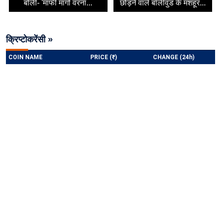
बोलीं- 'माफी मांगो वरना...
छोड़ने वाले बॉलीवुड के मशहूर...
क्रिप्टोकरेंसी »