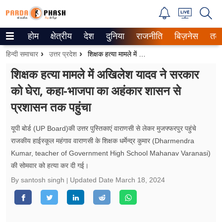
होम
क्षेत्रीय
देश
दुनिया
राजनीति
बिज़नेस
तक
Trending on Google News
हिन्दी समाचार
उत्तर प्रदेश
शिक्षक हत्या मामले में अखिलेश यादव ने सरकार को घेरा, कहा-भाजपा का अहंकार शासन से प्रशासन तक पहुंचा
ePaper
शिक्षक हत्या मामले में अखिलेश यादव ने सरकार
को घेरा, कहा-भाजपा का अहंकार शासन से
वेब स्टोरीज
प्रशासन तक पहुंचा
उत्तर प्रदेश
यूपी बोर्ड (UP Board)की उत्तर पुस्तिकाएं वाराणसी से लेकर मुजफ्फरपुर पहुंचे
गैलरी
राजकीय हाईस्कूल महंगाव वाराणसी के शिक्षक धर्मेन्द्र कुमार (Dharmendra
Kumar, teacher of Government High School Mahanav Varanasi)
वीडियो
की सोमवार को हत्या कर दी गई।
रिलेशनशिप
By santosh singh
Updated Date
March 18, 2024
जीवन मंत्रा