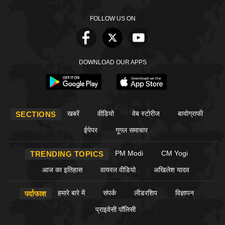
FOLLOW US ON
DOWNLOAD OUR APPS
खबरें
वीडियो
वेब स्टोरीज
बायोग्राफी
SECTIONS
ईपेपर
गूगल समाचार
PM Modi
CM Yogi
TRENDING TOPICS
आज का इतिहास
वायरल वीडियो
अखिलेश यादव
हमारे बारे में
संपर्क
लीडरशिप
विज्ञापन
पर्दाफाश
प्राइवेसी पॉलिसी