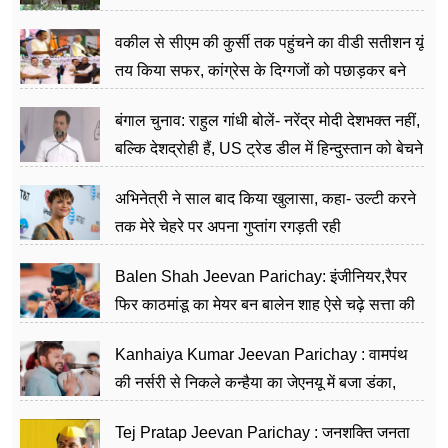
वकील से सीएम की कुर्सी तक पहुंचने का वीडी सतीशन यूं
तय किया सफर, कांग्रेस के दिग्गजों को पछाड़कर बने
जननेता
बंगाल चुनाव: राहुल गांधी बोलें- नरेंद्र मोदी देशभक्त नहीं,
बल्कि देशद्रोही हैं, US ट्रेड डील में हिन्दुस्तान को बेचने
का काम किया
अभिनेत्री ने साल बाद किया खुलासा, कहा- उल्टी करने
तक मेरे चेहरे पर अपना गुप्तांग रगड़ती रही
Balen Shah Jeevan Parichay: इंजीनियर,रैपर
फिर काठमांडू का मेयर बन बालेन शाह ऐसे चढ़े सत्ता की
सीढ़ियां, अब चलाएंगे नेपाल सरकार
Kanhaiya Kumar Jeevan Parichay : वामपंथ
की नर्सरी से निकले कन्हैया का जेएनयू में बजा डंका,
शिक्षा को मानते हैं समाज के बदलाव का हथियार
Tej Pratap Jeevan Parichay : जनशक्ति जनता