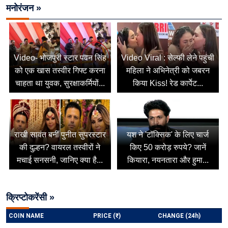
मनोरंजन »
Video- भोजपुरी स्टार पवन सिंह
Video Viral : सेल्फी लेने पहुंची
को एक खास तस्वीर गिफ्ट करना
महिला ने अभिनेत्री को जबरन
चाहता था युवक, सुरक्षाकर्मियों...
किया Kiss! रेड कार्पेट...
राखी सावंत बनीं पुनीत सुपरस्टार
यश ने 'टॉक्सिक' के लिए चार्ज
की दुल्हन? वायरल तस्वीरों ने
किए 50 करोड़ रुपये? जानें
मचाई सनसनी, जानिए क्या है...
कियारा, नयनतारा और हुमा...
क्रिप्टोकरेंसी »