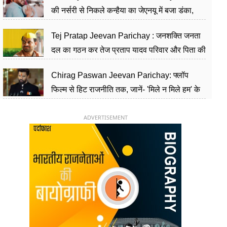
की नर्सरी से निकले कन्हैया का जेएनयू में बजा डंका,
शिक्षा को मानते हैं समाज के बदलाव का हथियार
Tej Pratap Jeevan Parichay : जनशक्ति जनता
दल का गठन कर तेज प्रताप यादव परिवार और पिता की
पार्टी को दे रहे हैं चुनौती, विवादों से है गहरा नाता
Chirag Paswan Jeevan Parichay: फ्लॉप
फिल्म से हिट राजनीति तक, जानें- 'मिले न मिले हम' के
हीरो चिराग पासवान के केंद्रीय मंत्री बनने का सफर
ADVERTISEMENT