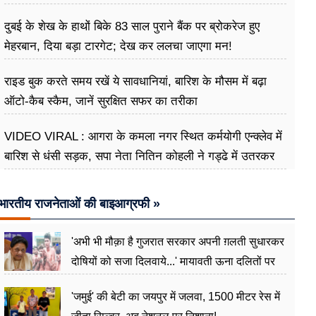
दुबई के शेख के हाथों बिके 83 साल पुराने बैंक पर ब्रोकरेज हुए
मेहरबान, दिया बड़ा टारगेट; देख कर ललचा जाएगा मन!
राइड बुक करते समय रखें ये सावधानियां, बारिश के मौसम में बढ़ा
ऑटो-कैब स्कैम, जानें सुरक्षित सफर का तरीका
VIDEO VIRAL : आगरा के कमला नगर स्थित कर्मयोगी एन्क्लेव में
बारिश से धंसी सड़क, सपा नेता नितिन कोहली ने गड्ढे में उतरकर
मापी विकास की गहराई
भारतीय राजनेताओं की बाइआग्रफी »
'अभी भी मौक़ा है गुजरात सरकार अपनी ग़लती सुधारकर
दोषियों को सजा दिलवाये...' मायावती ऊना दलितों पर
अत्याचार मामले में हुईं आगबबूला
'जमुई' की बेटी का जयपुर में जलवा, 1500 मीटर रेस में