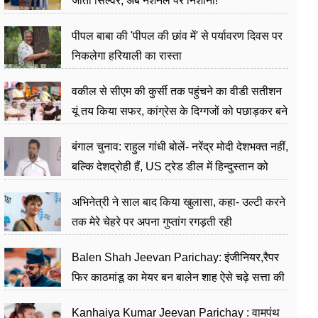
जीता सिल्वर, अब नेशनल पर निशाना!
पीपल बाबा की 'पीपल की छांव में' से पर्यावरण दिवस पर
निकलेगा हरियाली का रास्ता
वकील से सीएम की कुर्सी तक पहुंचने का वीडी सतीशन
यूं तय किया सफर, कांग्रेस के दिग्गजों को पछाड़कर बने
जननेता
बंगाल चुनाव: राहुल गांधी बोलें- नरेंद्र मोदी देशभक्त नहीं,
बल्कि देशद्रोही हैं, US ट्रेड डील में हिन्दुस्तान को
बेचने का काम किया
अभिनेत्री ने साल बाद किया खुलासा, कहा- उल्टी करने
तक मेरे चेहरे पर अपना गुप्तांग रगड़ती रही
Balen Shah Jeevan Parichay: इंजीनियर,रैपर
फिर काठमांडू का मेयर बन बालेन शाह ऐसे चढ़े सत्ता की
सीढ़ियां, अब चलाएंगे नेपाल सरकार
Kanhaiya Kumar Jeevan Parichay : वामपंथ