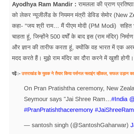
फूड
Ayodhya Ram Mandir :
रामलला की प्राण प्रतिष
को लेकर न्यूजीलैंड के नियमन मंत्री डेविड सेमोर (N
सेहत
कहा- “जय श्री राम… मैं पीएम मोदी (PM Modi) सहित भार
ब्‍यूटी
चाहता हूं, जिन्होंने 500 वर्षों के बाद इस (राम मंदिर) नि
जॉब्स
और ज्ञान की तारीफ करता हूं, क्योंकि वह भारत में एक अरब
शिक्षा
मदद करते हैं। मुझे राम मंदिर का दौरा करने में खुशी होगी।
अन्य खबरें
उत्तराखंड के युवक ने तैयार किया पर्सनल फ्लाइंग व्हीकल, सफल उड़ा
पढ़ें :-
On Pran Pratishtha ceremony, New Zealan
Seymour says "Jai Shree Ram…
#India
@
#PranPratishthaceremony
#JaiShreeRam
— santosh singh (@SantoshGaharwar)
J