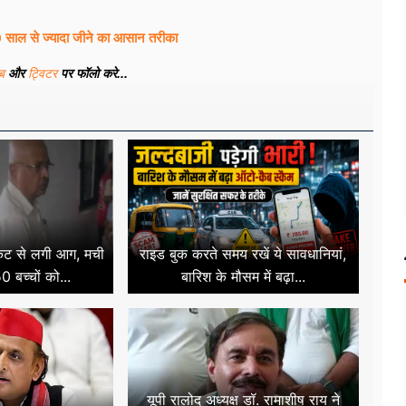
ल से ज्यादा जीने का आसान तरीका
ूब
और
ट्विटर
पर फॉलो करे...
र्किट से लगी आग, मची
राइड बुक करते समय रखें ये सावधानियां,
 बच्चों को...
बारिश के मौसम में बढ़ा...
यूपी रालोद अध्यक्ष डॉ. रामाशीष राय ने