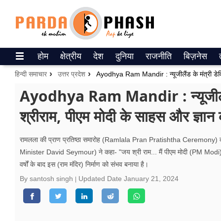
Trending on Google News
होम
क्षेत्रीय
देश
दुनिया
राजनीति
बिज़नेस
ePaper
हिन्दी समाचार
उत्तर प्रदेश
वेब स्टोरीज
Ayodhya Ram Mandir : न्यूजीलैंड क
श्रीराम, पीएम मोदी के साहस और ज्ञान
उत्तर प्रदेश
गैलरी
रामलला की प्राण प्रतिष्ठा समारोह (Ramlala Pran Pratishtha Ceremony) को
Minister David Seymour) ने कहा- "जय श्री राम... मैं पीएम मोदी (PM Modi) सहि
वीडियो
वर्षों के बाद इस (राम मंदिर) निर्माण को संभव बनाया है।
रिलेशनशिप
By santosh singh
Updated Date
January 21, 2024
जीवन मंत्रा