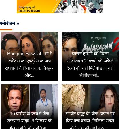
मनोरंजन »
Bhojpuri Bawaal : शो में
इमरान हाशमी की फिल्म
कमेंट्स का एक्ट्रेस काजल
'आवारापन 2' बच्चों को अकेले
राघवानी ने दिया जवाब, निरहुआ
देखने की नहीं मिलेगी इजाजत!
और...
सीबीएफसी...
16 करोड़ के कर्ज में फंसे
रणबीर कपूर के 'बीफ' बयान पर
राजपाल यादव! 9 सितंबर को
फिर मचा बवाल, निकिता रावल
नीलाम होंगी दो संपत्तियां,...
बोलीं- 'माफी मांगो वरना...