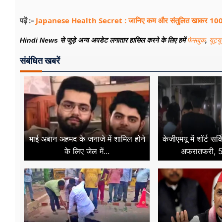
Japanese Health Secret : जानिए कम और संतुलित खाकर 100 सा
पढ़ें :-
Hindi News से जुड़े अन्य अपडेट लगातार हासिल करने के लिए हमें
फेसबुक
,
यूट्य
संबंधित खबरें
भाई अबान अहमद के जनाजे में शामिल होने
केजीएमयू में शॉर्ट स
के लिए जेल में...
अफरातफरी, 50