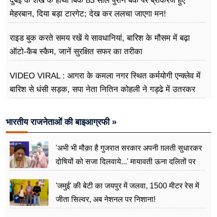
दुबई के शेख के हाथों बिके 83 साल पुराने बैंक पर ब्रोकरेज हुए
मेहरबान, दिया बड़ा टारगेट; देख कर ललचा जाएगा मन!
राइड बुक करते समय रखें ये सावधानियां, बारिश के मौसम में बढ़ा
ऑटो-कैब स्कैम, जानें सुरक्षित सफर का तरीका
VIDEO VIRAL : आगरा के कमला नगर स्थित कर्मयोगी एन्क्लेव में
बारिश से धंसी सड़क, सपा नेता नितिन कोहली ने गड्ढे में उतरकर
मापी विकास की गहराई
भारतीय राजनेताओं की बाइआग्रफी »
'अभी भी मौक़ा है गुजरात सरकार अपनी ग़लती सुधारकर
दोषियों को सजा दिलवाये...' मायावती ऊना दलितों पर
अत्याचार मामले में हुईं आगबबूला
'जमुई' की बेटी का जयपुर में जलवा, 1500 मीटर रेस में
जीता सिल्वर, अब नेशनल पर निशाना!