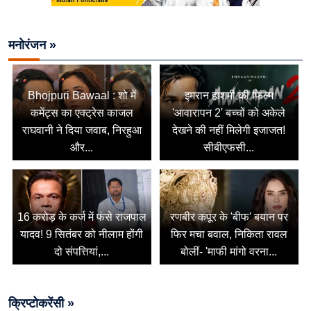
मनोरंजन »
Bhojpuri Bawaal : शो में
इमरान हाशमी की फिल्म
कमेंट्स का एक्ट्रेस काजल
'आवारापन 2' बच्चों को अकेले
राघवानी ने दिया जवाब, निरहुआ
देखने की नहीं मिलेगी इजाजत!
और...
सीबीएफसी...
16 करोड़ के कर्ज में फंसे राजपाल
रणबीर कपूर के 'बीफ' बयान पर
यादव! 9 सितंबर को नीलाम होंगी
फिर मचा बवाल, निकिता रावल
दो संपत्तियां,...
बोलीं- 'माफी मांगो वरना...
क्रिप्टोकरेंसी »