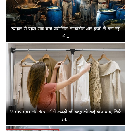
त्योहार से पहले सावधान! पामोलिन, सोयाबीन और हल्दी से बना रहे
थे...
Monsoon Hacks : गीले कपड़ों की बदबू को कहें बाय-बाय, सिर्फ
इन...