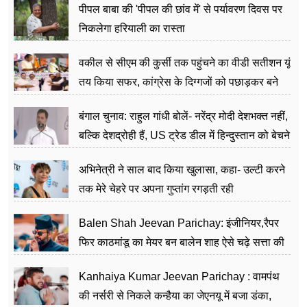
पीपल बाबा की 'पीपल की छांव में' से पर्यावरण दिवस पर
निकलेगा हरियाली का रास्ता
वकील से सीएम की कुर्सी तक पहुंचने का वीडी सतीशन यूं
तय किया सफर, कांग्रेस के दिग्गजों को पछाड़कर बने
जननेता
बंगाल चुनाव: राहुल गांधी बोलें- नरेंद्र मोदी देशभक्त नहीं,
बल्कि देशद्रोही हैं, US ट्रेड डील में हिन्दुस्तान को बेचने
का काम किया
अभिनेत्री ने साल बाद किया खुलासा, कहा- उल्टी करने
तक मेरे चेहरे पर अपना गुप्तांग रगड़ती रही
Balen Shah Jeevan Parichay: इंजीनियर,रैपर
फिर काठमांडू का मेयर बन बालेन शाह ऐसे चढ़े सत्ता की
सीढ़ियां, अब चलाएंगे नेपाल सरकार
Kanhaiya Kumar Jeevan Parichay : वामपंथ
की नर्सरी से निकले कन्हैया का जेएनयू में बजा डंका,