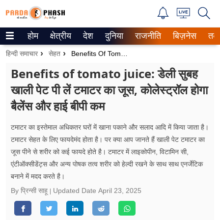
होम
क्षेत्रीय
देश
दुनिया
राजनीति
बिज़नेस
तक
Trending on Google News
हिन्दी समाचार
सेहत
Benefits Of Tomato Juice: डेली सुबह खाली पेट पी लें टमाटर का जूस, कोलेस्ट्रॉल होगा बैलेंस और हाई बीपी कम
ePaper
Benefits of tomato juice: डेली सुबह
खाली पेट पी लें टमाटर का जूस, कोलेस्ट्रॉल होगा
वेब स्टोरीज
बैलेंस और हाई बीपी कम
उत्तर प्रदेश
टमाटर का इस्तेमाल अधिकतर घरों में खाना पकाने और सलाद आदि में किया जाता है।
गैलरी
टमाटर सेहत के लिए फायदेमंद होता है। पर क्या आप जानते हैं खाली पेट टमाटर का
जूस पीने से शरीर को कई फायदे होते है। टमाटर में लाइकोपीन, विटामिन सी,
वीडियो
एंटीऑक्सीडेंट्स और अन्य पोषक तत्व शरीर को हेल्दी रखने के साथ साथ एनर्जेटिक
बनाने में मदद करते है।
रिलेशनशिप
By प्रिन्सी साहू
Updated Date
April 23, 2025
जीवन मंत्रा