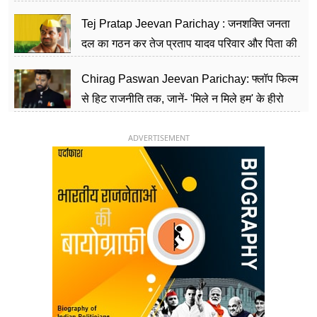
शिक्षा को मानते हैं समाज के बदलाव का हथियार
Tej Pratap Jeevan Parichay : जनशक्ति जनता
दल का गठन कर तेज प्रताप यादव परिवार और पिता की
पार्टी को दे रहे हैं चुनौती, विवादों से है गहरा नाता
Chirag Paswan Jeevan Parichay: फ्लॉप फिल्म
से हिट राजनीति तक, जानें- 'मिले न मिले हम' के हीरो
चिराग पासवान के केंद्रीय मंत्री बनने का सफर
ADVERTISEMENT