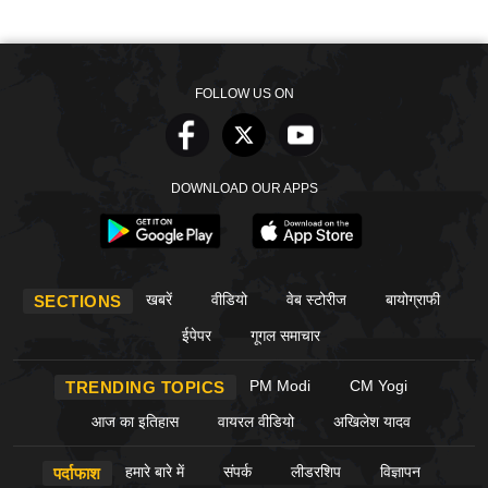
FOLLOW US ON
DOWNLOAD OUR APPS
खबरें
वीडियो
वेब स्टोरीज
बायोग्राफी
SECTIONS
ईपेपर
गूगल समाचार
PM Modi
CM Yogi
TRENDING TOPICS
आज का इतिहास
वायरल वीडियो
अखिलेश यादव
हमारे बारे में
संपर्क
लीडरशिप
विज्ञापन
पर्दाफाश