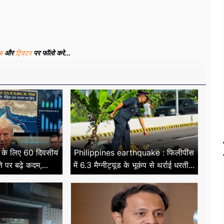
ूब
और
ट्विटर
पर फॉलो करे...
ने के लिए 60 दिवसीय
Philippines earthquake : फिलीपींस
े पर बढ़े कदम,...
में 6.3 मैग्नीट्यूड के भूकंप से थर्राई धरती...