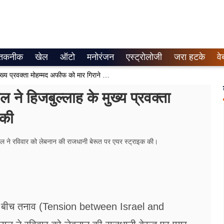
तकनीक
खेल
ऑटो
मनोरंजन
एस्ट्रोलोजी
जरा हटके
वे
Israel Hezbollah War : इजरायल ने हिजबुल्लाह के मुख्य प्रवक्ता मोहम्मद अफीफ को मार गिराने की पुष्टि की
हिजबुल्लाह के मुख्य प्रवक्ता
 की
यल ने रविवार को लेबनान की राजधानी बेरूत पर एयर स्ट्राइक की।
े बीच तनाव (Tension between Israel and