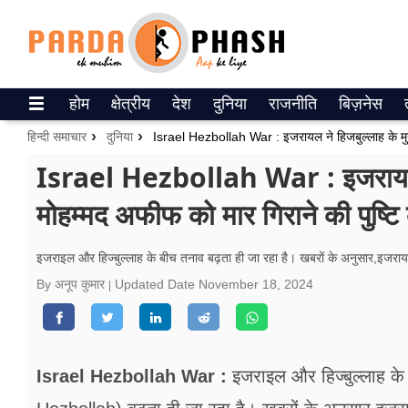
Trending on Google News
होम
क्षेत्रीय
देश
दुनिया
राजनीति
बिज़नेस
ePaper
हिन्दी समाचार
दुनिया
वेब स्टोरीज
Israel Hezbollah War : इजरायल ने 
मोहम्मद अफीफ को मार गिराने की पुष्टि
उत्तर प्रदेश
गैलरी
इजराइल और हिज्बुल्लाह के बीच तनाव बढ़ता ही जा रहा है। खबरों के अनुसार,इजरा
By अनूप कुमार
Updated Date
November 18, 2024
वीडियो
रिलेशनशिप
जीवन मंत्रा
Israel Hezbollah War :
इजराइल और हिज्बुल्लाह क