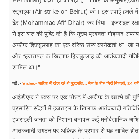
Hezbollah) बढ़ता ही जा रहा है। खबरों के अनुसार,इजर
फूड
स्ट्राइक (Air strike on Beirut) की। इस हवाई हमले में
सेहत
ढेर (Mohammad Afif Dhair) कर दिया। इजराइल रक्षा 
ब्‍यूटी
ने इस बात की पुष्टि की है कि मुख्य प्रवक्ता मोहम्मद अ
अफीफ हिजबुल्लाह का एक वरिष्ठ सैन्य कार्यकर्ता था, जो 
जॉब्स
और “इजरायल के खिलाफ हिजबुल्लाह की आतंकवादी गतिविधियो
शिक्षा
शामिल था।”
अन्य खबरें
Video- बारिश में खेल रहे थे फुटबॉल... मैच के बीच गिरी बिजली, 24 वर्
पढ़ें :-
आईडीएफ ने एक्स पर एक पोस्ट में अफीफ के खात्मे की पुष्
प्रसारित संदेशों में इजराइल के खिलाफ आतंकवादी गतिवि
इजराइली जनता को निशाना बनाकर कई मनोवैज्ञानिक अभियानो
आतंकवादी संगठन पर अफ़िफ़ के प्रभाव से यह साबित होता