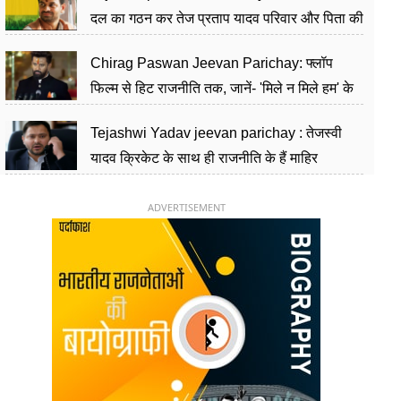
दल का गठन कर तेज प्रताप यादव परिवार और पिता की
पार्टी को दे रहे हैं चुनौती, विवादों से है गहरा नाता
Chirag Paswan Jeevan Parichay: फ्लॉप
फिल्म से हिट राजनीति तक, जानें- 'मिले न मिले हम' के
हीरो चिराग पासवान के केंद्रीय मंत्री बनने का सफर
Tejashwi Yadav jeevan parichay : तेजस्वी
यादव क्रिकेट के साथ ही राजनीति के हैं माहिर
खिलाड़ी, 26 साल की उम्र में संभाली डिप्टी सीएम की
कुर्सी
ADVERTISEMENT