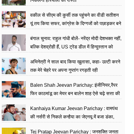
निकलेगा हरियाली का रास्ता
वकील से सीएम की कुर्सी तक पहुंचने का वीडी सतीशन
यूं तय किया सफर, कांग्रेस के दिग्गजों को पछाड़कर बने
जननेता
बंगाल चुनाव: राहुल गांधी बोलें- नरेंद्र मोदी देशभक्त नहीं,
बल्कि देशद्रोही हैं, US ट्रेड डील में हिन्दुस्तान को
बेचने का काम किया
अभिनेत्री ने साल बाद किया खुलासा, कहा- उल्टी करने
तक मेरे चेहरे पर अपना गुप्तांग रगड़ती रही
Balen Shah Jeevan Parichay: इंजीनियर,रैपर
फिर काठमांडू का मेयर बन बालेन शाह ऐसे चढ़े सत्ता की
सीढ़ियां, अब चलाएंगे नेपाल सरकार
Kanhaiya Kumar Jeevan Parichay : वामपंथ
की नर्सरी से निकले कन्हैया का जेएनयू में बजा डंका,
शिक्षा को मानते हैं समाज के बदलाव का हथियार
Tej Pratap Jeevan Parichay : जनशक्ति जनता