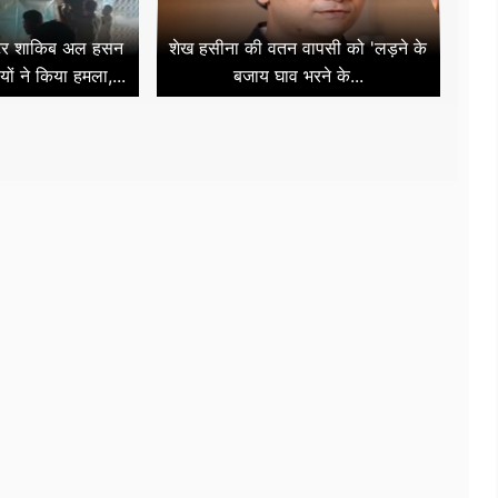
केटर शाकिब अल हसन
शेख हसीना की वतन वापसी को 'लड़ने के
ों ने किया हमला,...
बजाय घाव भरने के...