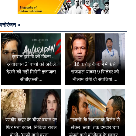
मनोरंजन »
इमरान हाशमी की फिल्म
'आवारापन 2' बच्चों को अकेले
16 करोड़ के कर्ज में फंसे
देखने की नहीं मिलेगी इजाजत!
राजपाल यादव! 9 सितंबर को
सीबीएफसी...
नीलाम होंगी दो संपत्तियां,...
रणबीर कपूर के 'बीफ' बयान पर
‘गजनी’ के खतरनाक विलेन से
फिर मचा बवाल, निकिता रावल
लेकर ‘छावा’ तक दमदार छाप
बोलीं- 'माफी मांगो वरना...
छोड़ने वाले बॉलीवुड के मशहूर...