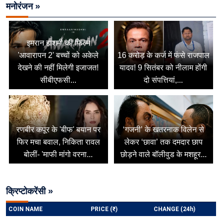
मनोरंजन »
इमरान हाशमी की फिल्म
'आवारापन 2' बच्चों को अकेले
16 करोड़ के कर्ज में फंसे राजपाल
देखने की नहीं मिलेगी इजाजत!
यादव! 9 सितंबर को नीलाम होंगी
सीबीएफसी...
दो संपत्तियां,...
रणबीर कपूर के 'बीफ' बयान पर
‘गजनी’ के खतरनाक विलेन से
फिर मचा बवाल, निकिता रावल
लेकर ‘छावा’ तक दमदार छाप
बोलीं- 'माफी मांगो वरना...
छोड़ने वाले बॉलीवुड के मशहूर...
क्रिप्टोकरेंसी »