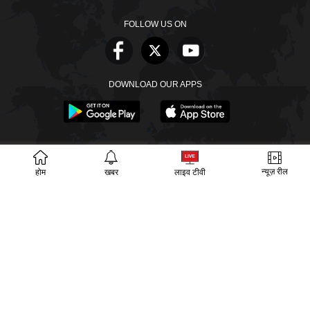
FOLLOW US ON
DOWNLOAD OUR APPS
खबरें
वीडियो
वेब स्टोरीज
बायोग्राफी
SECTIONS
न्यूज़ रील
होम
खबर
लाइव टीवी
ईपेपर
गूगल समाचार
PM Modi
CM Yogi
TRENDING TOPICS
आज का इतिहास
वायरल वीडियो
अखिलेश यादव
हमारे बारे में
संपर्क
लीडरशिप
विज्ञापन
पर्दाफाश
प्राइवेसी पॉलिसी