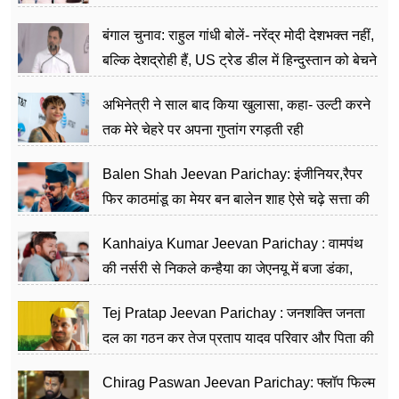
जननेता
बंगाल चुनाव: राहुल गांधी बोलें- नरेंद्र मोदी देशभक्त नहीं,
बल्कि देशद्रोही हैं, US ट्रेड डील में हिन्दुस्तान को बेचने
का काम किया
अभिनेत्री ने साल बाद किया खुलासा, कहा- उल्टी करने
तक मेरे चेहरे पर अपना गुप्तांग रगड़ती रही
Balen Shah Jeevan Parichay: इंजीनियर,रैपर
फिर काठमांडू का मेयर बन बालेन शाह ऐसे चढ़े सत्ता की
सीढ़ियां, अब चलाएंगे नेपाल सरकार
Kanhaiya Kumar Jeevan Parichay : वामपंथ
की नर्सरी से निकले कन्हैया का जेएनयू में बजा डंका,
शिक्षा को मानते हैं समाज के बदलाव का हथियार
Tej Pratap Jeevan Parichay : जनशक्ति जनता
दल का गठन कर तेज प्रताप यादव परिवार और पिता की
पार्टी को दे रहे हैं चुनौती, विवादों से है गहरा नाता
Chirag Paswan Jeevan Parichay: फ्लॉप फिल्म