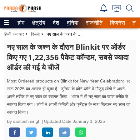
होम
क्षेत्रीय
देश
दुनिया
राजनीति
बिज़नेस
तक
Trending on Google News
हिन्दी समाचार
दिल्ली
नए साल के जश्न के दौरान Blinkit पर ऑर्डर किए गए 1,22,356 पैकेट कॉन्डम, सबसे ज्यादा ऑर्डर की गई ये चीजें
ePaper
नए साल के जश्न के दौरान Blinkit पर ऑर्डर
किए गए 1,22,356 पैकेट कॉन्डम, सबसे ज्यादा
वेब स्टोरीज
ऑर्डर की गई ये चीजें
उत्तर प्रदेश
Most Ordered products on Blinkit for New Year Celebration: नए
गैलरी
साल 2025 का आगाज हो चुका है। दुनिया के कोने-कोने में मौजूद लोगों ने अपने-
अपने तरीके से नए साल का स्वागत किया। भारत में भी नए साल का खास तरीके से
वीडियो
स्वागत किया गया। लोगों ने अपनी फैमिली और फ्रेंड्स के साथ मिलकर नए साल का
स्वागत किया।
रिलेशनशिप
By santosh singh
Updated Date
January 1, 2025
जीवन मंत्रा