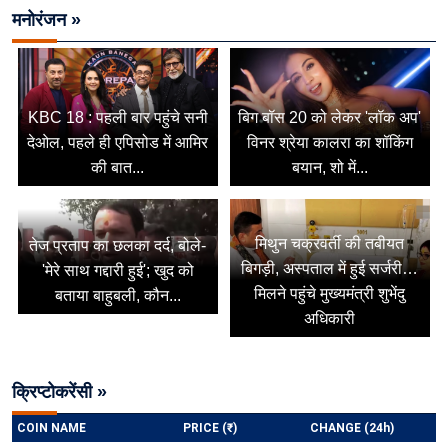
मनोरंजन »
KBC 18 : पहली बार पहुंचे सनी
बिग बॉस 20 को लेकर 'लॉक अप'
देओल, पहले ही एपिसोड में आमिर
विनर श्रेया कालरा का शॉकिंग
की बात...
बयान, शो में...
मिथुन चक्रवर्ती की तबीयत
तेज प्रताप का छलका दर्द, बोले-
बिगड़ी, अस्पताल में हुई सर्जरी…
'मेरे साथ गद्दारी हुई'; खुद को
मिलने पहुंचे मुख्यमंत्री शुभेंदु
बताया बाहुबली, कौन...
अधिकारी
क्रिप्टोकरेंसी »