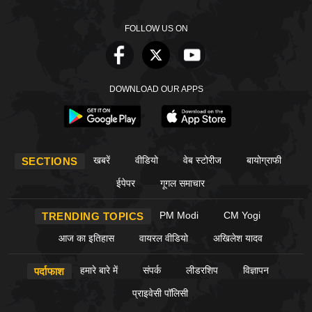
FOLLOW US ON
DOWNLOAD OUR APPS
खबरें
वीडियो
वेब स्टोरीज
बायोग्राफी
SECTIONS
ईपेपर
गूगल समाचार
PM Modi
CM Yogi
TRENDING TOPICS
आज का इतिहास
वायरल वीडियो
अखिलेश यादव
हमारे बारे में
संपर्क
लीडरशिप
विज्ञापन
पर्दाफाश
प्राइवेसी पॉलिसी