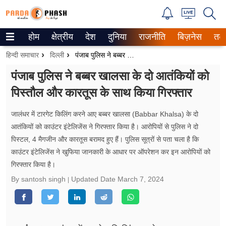
होम
क्षेत्रीय
देश
दुनिया
राजनीति
बिज़नेस
तक
Trending on Google News
हिन्दी समाचार
दिल्ली
पंजाब पुलिस ने बब्बर खालसा के दो आतंकियों को पिस्तौल और कारतूस के साथ किया गिरफ्तार
ePaper
पंजाब पुलिस ने बब्बर खालसा के दो आतंकियों को
पिस्तौल और कारतूस के साथ किया गिरफ्तार
वेब स्टोरीज
उत्तर प्रदेश
जालंधर में टारगेट किलिंग करने आए बब्बर खालसा (Babbar Khalsa) के दो
आतंकियों को काउंटर इंटेलिजेंस ने गिरफ्तार किया है। आरोपियों से पुलिस ने दो
गैलरी
पिस्टल, 4 मैगजीन और कारतूस बरामद हुए हैं। पुलिस सूत्रों से पता चला है कि
काउंटर इंटेलिजेंस ने खुफिया जानकारी के आधार पर ऑपरेशन कर इन आरोपियों को
वीडियो
गिरफ्तार किया है।
By santosh singh
Updated Date
March 7, 2024
रिलेशनशिप
जीवन मंत्रा