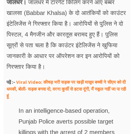
जालंधर।
जालंधर में टारगेट किलिंग करने आए बब्बर
फूड
खालसा (Babbar Khalsa) के दो आतंकियों को काउंटर
सेहत
इंटेलिजेंस ने गिरफ्तार किया है। आरोपियों से पुलिस ने दो
ब्‍यूटी
पिस्टल, 4 मैगजीन और कारतूस बरामद हुए हैं। पुलिस
जॉब्स
सूत्रों से पता चला है कि काउंटर इंटेलिजेंस ने खुफिया
जानकारी के आधार पर ऑपरेशन कर इन आरोपियों को
शिक्षा
गिरफ्तार किया है।
अन्य खबरें
Viral Video: कीचड़ भरी सड़क पर खड़ी मासूम बच्ची ने सीएम को दी
पढ़ें :-
धमकी, बोली- सड़क बनवा दो, वरना कुर्सी से हटवा दूंगी, मैं स्कूल नहीं जा पा रही
हूं
In an intelligence-based operation,
Punjab Police averts possible target
killings with the arrest of 2 members