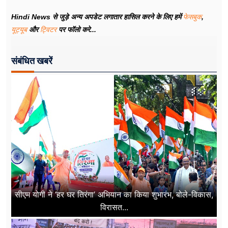
Hindi News से जुड़े अन्य अपडेट लगातार हासिल करने के लिए हमें
फेसबुक
,
यूट्यूब
और
ट्विटर
पर फॉलो करे...
संबंधित खबरें
सीएम योगी ने ‘हर घर तिरंगा’ अभियान का किया शुभारंभ, बोले-विकास,
विरासत...