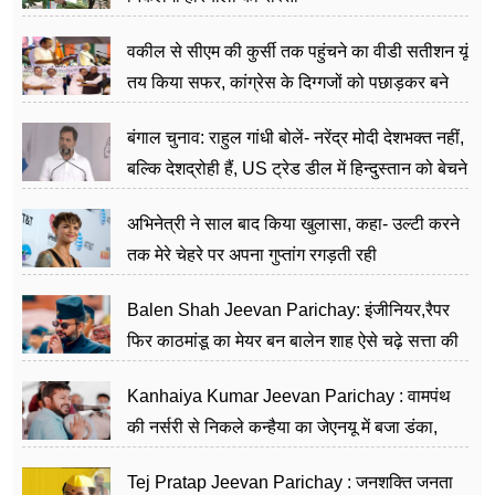
वकील से सीएम की कुर्सी तक पहुंचने का वीडी सतीशन यूं
तय किया सफर, कांग्रेस के दिग्गजों को पछाड़कर बने
जननेता
बंगाल चुनाव: राहुल गांधी बोलें- नरेंद्र मोदी देशभक्त नहीं,
बल्कि देशद्रोही हैं, US ट्रेड डील में हिन्दुस्तान को बेचने
का काम किया
अभिनेत्री ने साल बाद किया खुलासा, कहा- उल्टी करने
तक मेरे चेहरे पर अपना गुप्तांग रगड़ती रही
Balen Shah Jeevan Parichay: इंजीनियर,रैपर
फिर काठमांडू का मेयर बन बालेन शाह ऐसे चढ़े सत्ता की
सीढ़ियां, अब चलाएंगे नेपाल सरकार
Kanhaiya Kumar Jeevan Parichay : वामपंथ
की नर्सरी से निकले कन्हैया का जेएनयू में बजा डंका,
शिक्षा को मानते हैं समाज के बदलाव का हथियार
Tej Pratap Jeevan Parichay : जनशक्ति जनता