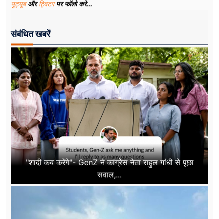
यूट्यूब
और
ट्विटर
पर फॉलो करे...
संबंधित खबरें
"शादी कब करेंगे"- GenZ ने कांग्रेस नेता राहुल गांधी से पूछा
सवाल,...