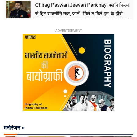
Chirag Paswan Jeevan Parichay: फ्लॉप फिल्म
से हिट राजनीति तक, जानें- 'मिले न मिले हम' के हीरो
चिराग पासवान के केंद्रीय मंत्री बनने का सफर
ADVERTISEMENT
मनोरंजन »