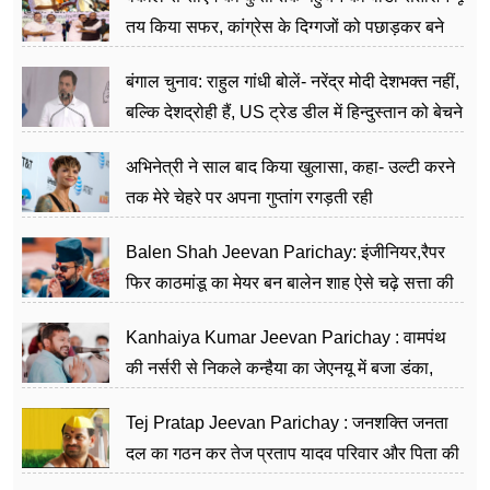
तय किया सफर, कांग्रेस के दिग्गजों को पछाड़कर बने
जननेता
बंगाल चुनाव: राहुल गांधी बोलें- नरेंद्र मोदी देशभक्त नहीं,
बल्कि देशद्रोही हैं, US ट्रेड डील में हिन्दुस्तान को बेचने
का काम किया
अभिनेत्री ने साल बाद किया खुलासा, कहा- उल्टी करने
तक मेरे चेहरे पर अपना गुप्तांग रगड़ती रही
Balen Shah Jeevan Parichay: इंजीनियर,रैपर
फिर काठमांडू का मेयर बन बालेन शाह ऐसे चढ़े सत्ता की
सीढ़ियां, अब चलाएंगे नेपाल सरकार
Kanhaiya Kumar Jeevan Parichay : वामपंथ
की नर्सरी से निकले कन्हैया का जेएनयू में बजा डंका,
शिक्षा को मानते हैं समाज के बदलाव का हथियार
Tej Pratap Jeevan Parichay : जनशक्ति जनता
दल का गठन कर तेज प्रताप यादव परिवार और पिता की
पार्टी को दे रहे हैं चुनौती, विवादों से है गहरा नाता