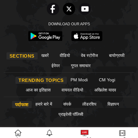
DOWNLOAD OUR APPS
खबरें
वीडियो
वेब स्टोरीज
बायोग्राफी
SECTIONS
ईपेपर
गूगल समाचार
PM Modi
CM Yogi
TRENDING TOPICS
आज का इतिहास
वायरल वीडियो
अखिलेश यादव
हमारे बारे में
संपर्क
लीडरशिप
विज्ञापन
पर्दाफाश
प्राइवेसी पॉलिसी