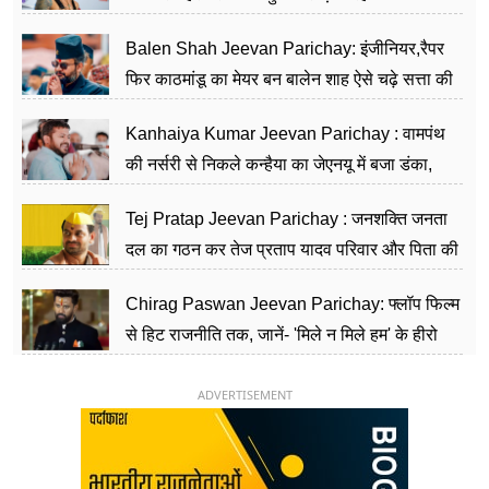
Balen Shah Jeevan Parichay: इंजीनियर,रैपर
फिर काठमांडू का मेयर बन बालेन शाह ऐसे चढ़े सत्ता की
सीढ़ियां, अब चलाएंगे नेपाल सरकार
Kanhaiya Kumar Jeevan Parichay : वामपंथ
की नर्सरी से निकले कन्हैया का जेएनयू में बजा डंका,
शिक्षा को मानते हैं समाज के बदलाव का हथियार
Tej Pratap Jeevan Parichay : जनशक्ति जनता
दल का गठन कर तेज प्रताप यादव परिवार और पिता की
पार्टी को दे रहे हैं चुनौती, विवादों से है गहरा नाता
Chirag Paswan Jeevan Parichay: फ्लॉप फिल्म
से हिट राजनीति तक, जानें- 'मिले न मिले हम' के हीरो
चिराग पासवान के केंद्रीय मंत्री बनने का सफर
ADVERTISEMENT