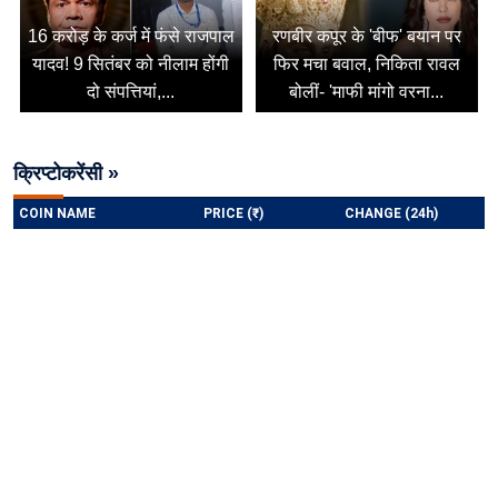
16 करोड़ के कर्ज में फंसे राजपाल
रणबीर कपूर के 'बीफ' बयान पर
यादव! 9 सितंबर को नीलाम होंगी
फिर मचा बवाल, निकिता रावल
दो संपत्तियां,...
बोलीं- 'माफी मांगो वरना...
क्रिप्टोकरेंसी »