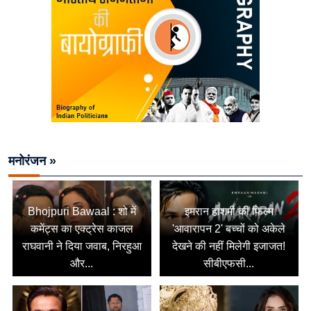
मनोरंजन »
Bhojpuri Bawaal : शो में
इमरान हाशमी की फिल्म
कमेंट्स का एक्ट्रेस काजल
'आवारापन 2' बच्चों को अकेले
राघवानी ने दिया जवाब, निरहुआ
देखने की नहीं मिलेगी इजाजत!
और...
सीबीएफसी...