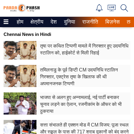
होम
क्षेत्रीय
देश
दुनिया
राजनीति
बिज़नेस
तक
Trending on Google News
Chennai News in Hindi
ePaper
तृषा पर कथित टिप्पणी मामले में गिरफ्तार हुए उदयनिधि
स्टालिन को, हाईकोर्ट से मिली रिहाई
वेब स्टोरीज
उत्तर प्रदेश
तमिलनाडु के पूर्व डिप्टी CM उदयनिधि स्टालिन
गिरफ्तार, एक्ट्रेस तृषा के खिलाफ की थी
गैलरी
अपमानजनक टिप्पणी
वीडियो
भाजपा से अलग हुए अन्नामलाई, नई पार्टी बनाकर
चुनाव लड़ने का ऐलान, रजनीकांम के ऑफर को भी
रिलेशनशिप
ठुकराया
जीवन मंत्रा
सत्ता संभालते ही एक्शन मोड में CM विजय: पूजा स्थल
और स्कूल के पास की 717 शराब दुकानों को बंद करने