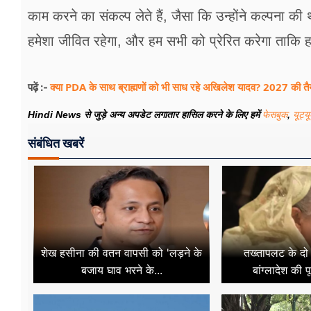
काम करने का संकल्प लेते हैं, जैसा कि उन्होंने कल्पना क
हमेशा जीवित रहेगा, और हम सभी को प्रेरित करेगा ताकि हम
क्या PDA के साथ ब्राह्मणों को भी साध रहे अखिलेश यादव? 2027 की तैया
पढ़ें :-
Hindi News से जुड़े अन्य अपडेट लगातार हासिल करने के लिए हमें
फेसबुक
,
यूट्य
संबंधित खबरें
शेख हसीना की वतन वापसी को 'लड़ने के
तख्तापलट के दो 
बजाय घाव भरने के...
बांग्लादेश की प