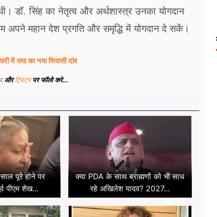
ी थी। डॉ. सिंह का नेतृत्व और अर्थशास्त्र उनका योगदान
 अपने महान देश प्रगति और समृद्धि में योगदान दे सकें।
री में सपा का नया सियासी दांव
ूब
और
ट्विटर
पर फॉलो करे...
साल पूरे होने पर
क्या PDA के साथ ब्राह्मणों को भी साध
ूर्व पीएम शेख...
रहे अखिलेश यादव? 2027...