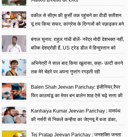
निकलेगा हरियाली का रास्ता
वकील से सीएम की कुर्सी तक पहुंचने का वीडी सतीशन
यूं तय किया सफर, कांग्रेस के दिग्गजों को पछाड़कर बने
जननेता
बंगाल चुनाव: राहुल गांधी बोलें- नरेंद्र मोदी देशभक्त नहीं,
बल्कि देशद्रोही हैं, US ट्रेड डील में हिन्दुस्तान को
बेचने का काम किया
अभिनेत्री ने साल बाद किया खुलासा, कहा- उल्टी करने
तक मेरे चेहरे पर अपना गुप्तांग रगड़ती रही
Balen Shah Jeevan Parichay: इंजीनियर,रैपर
फिर काठमांडू का मेयर बन बालेन शाह ऐसे चढ़े सत्ता की
सीढ़ियां, अब चलाएंगे नेपाल सरकार
Kanhaiya Kumar Jeevan Parichay : वामपंथ
की नर्सरी से निकले कन्हैया का जेएनयू में बजा डंका,
शिक्षा को मानते हैं समाज के बदलाव का हथियार
Tej Pratap Jeevan Parichay : जनशक्ति जनता