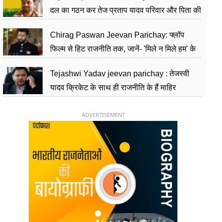
दल का गठन कर तेज प्रताप यादव परिवार और पिता की
पार्टी को दे रहे हैं चुनौती, विवादों से है गहरा नाता
Chirag Paswan Jeevan Parichay: फ्लॉप
फिल्म से हिट राजनीति तक, जानें- 'मिले न मिले हम' के
हीरो चिराग पासवान के केंद्रीय मंत्री बनने का सफर
Tejashwi Yadav jeevan parichay : तेजस्वी
यादव क्रिकेट के साथ ही राजनीति के हैं माहिर
खिलाड़ी, 26 साल की उम्र में संभाली डिप्टी सीएम की
कुर्सी
ADVERTISEMENT