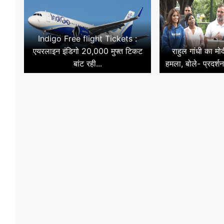
Indigo Free flight Tickets :
एयरलाइन इंडिगो 20,000 मुफ्त टिकट
राहुल गांधी का म
बांट रही...
हमला, बोले- प्रदर्शन