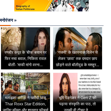
मनोरंजन »
रणबीर कपूर के 'बीफ' बयान पर
‘गजनी’ के खतरनाक विलेन से
फिर मचा बवाल, निकिता रावल
लेकर ‘छावा’ तक दमदार छाप
बोलीं- 'माफी मांगो वरना...
छोड़ने वाले बॉलीवुड के मशहूर...
मलाइका अरोड़ा ने खरीदी धांसू
भूमि पेडनेकर ने Gen Z को
Thar Roxx Star Edition,
पढ़ाया संस्कृति का पाठ, तो
जानिए कीमत और शानदार फीचर्स
उनकी ही टीचर ने...