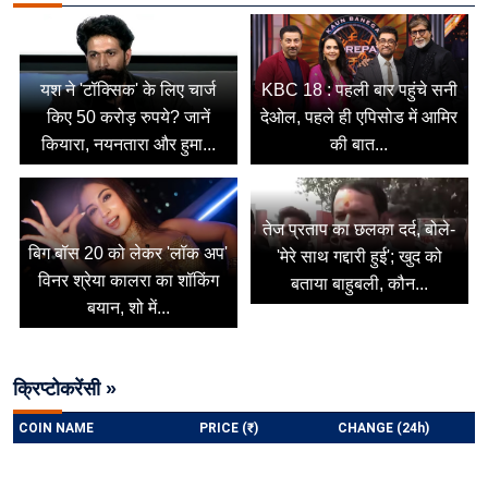
यश ने 'टॉक्सिक' के लिए चार्ज
KBC 18 : पहली बार पहुंचे सनी
किए 50 करोड़ रुपये? जानें
देओल, पहले ही एपिसोड में आमिर
कियारा, नयनतारा और हुमा...
की बात...
तेज प्रताप का छलका दर्द, बोले-
बिग बॉस 20 को लेकर 'लॉक अप'
'मेरे साथ गद्दारी हुई'; खुद को
विनर श्रेया कालरा का शॉकिंग
बताया बाहुबली, कौन...
बयान, शो में...
क्रिप्टोकरेंसी »