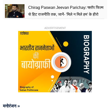
पार्टी को दे रहे हैं चुनौती, विवादों से है गहरा नाता
Chirag Paswan Jeevan Parichay: फ्लॉप फिल्म
से हिट राजनीति तक, जानें- 'मिले न मिले हम' के हीरो
चिराग पासवान के केंद्रीय मंत्री बनने का सफर
ADVERTISEMENT
मनोरंजन »