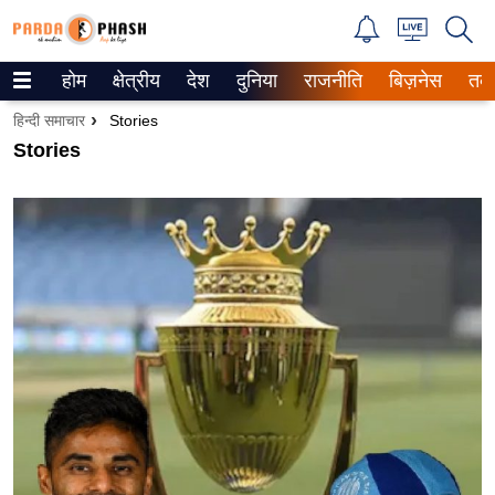
होम
क्षेत्रीय
देश
दुनिया
राजनीति
बिज़नेस
तक
Trending on Google News
हिन्दी समाचार
Stories
ePaper
Stories
वेब स्टोरीज
उत्तर प्रदेश
गैलरी
वीडियो
रिलेशनशिप
जीवन मंत्रा