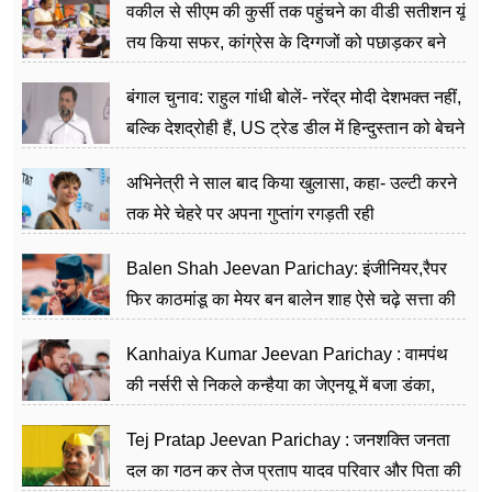
वकील से सीएम की कुर्सी तक पहुंचने का वीडी सतीशन यूं
तय किया सफर, कांग्रेस के दिग्गजों को पछाड़कर बने
जननेता
बंगाल चुनाव: राहुल गांधी बोलें- नरेंद्र मोदी देशभक्त नहीं,
बल्कि देशद्रोही हैं, US ट्रेड डील में हिन्दुस्तान को बेचने
का काम किया
अभिनेत्री ने साल बाद किया खुलासा, कहा- उल्टी करने
तक मेरे चेहरे पर अपना गुप्तांग रगड़ती रही
Balen Shah Jeevan Parichay: इंजीनियर,रैपर
फिर काठमांडू का मेयर बन बालेन शाह ऐसे चढ़े सत्ता की
सीढ़ियां, अब चलाएंगे नेपाल सरकार
Kanhaiya Kumar Jeevan Parichay : वामपंथ
की नर्सरी से निकले कन्हैया का जेएनयू में बजा डंका,
शिक्षा को मानते हैं समाज के बदलाव का हथियार
Tej Pratap Jeevan Parichay : जनशक्ति जनता
दल का गठन कर तेज प्रताप यादव परिवार और पिता की