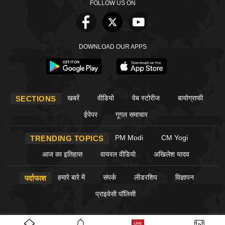
FOLLOW US ON
DOWNLOAD OUR APPS
खबरें
वीडियो
वेब स्टोरीज
बायोग्राफी
SECTIONS
ईपेपर
गूगल समाचार
PM Modi
CM Yogi
TRENDING TOPICS
आज का इतिहास
वायरल वीडियो
अखिलेश यादव
हमारे बारे में
संपर्क
लीडरशिप
विज्ञापन
पर्दाफाश
प्राइवेसी पॉलिसी