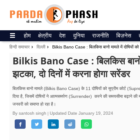
Trending on Google News
होम
क्षेत्रीय
देश
दुनिया
राजनीति
बिज़नेस
ePaper
हिन्दी समाचार
दिल्ली
वेब स्टोरीज
Bilkis Bano Case : बिलकिस बानो मामल
झटका, दो दिनों में करना होगा सरेंडर
उत्तर प्रदेश
गैलरी
बिलकिस बानो मामले (Bilkis Bano Case) के 11 दोषियों को सुप्रीम कोर्ट (Sup
दिया है, जिसमें दोषियों ने आत्मसमर्पण (Surrender) करने की समयसीमा बढ़ाने की
वीडियो
जनवरी को समाप्त हो रहा है।
रिलेशनशिप
By santosh singh
Updated Date
January 19, 2024
जीवन मंत्रा