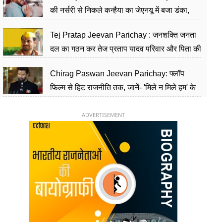
की नर्सरी से निकले कन्हैया का जेएनयू में बजा डंका,
शिक्षा को मानते हैं समाज के बदलाव का हथियार
Tej Pratap Jeevan Parichay : जनशक्ति जनता
दल का गठन कर तेज प्रताप यादव परिवार और पिता की
पार्टी को दे रहे हैं चुनौती, विवादों से है गहरा नाता
Chirag Paswan Jeevan Parichay: फ्लॉप
फिल्म से हिट राजनीति तक, जानें- 'मिले न मिले हम' के
हीरो चिराग पासवान के केंद्रीय मंत्री बनने का सफर
ADVERTISEMENT