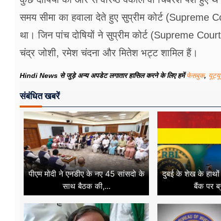
समय सीमा का हवाला देते हुए सुप्रीम कोर्ट (Supreme C
था। जिन पांच दोषियों ने सुप्रीम कोर्ट (Supreme Court) न
चंद्र जोशी, रमेश चंदना और मितेश भट्ट शामिल हैं।
Hindi News से जुड़े अन्य अपडेट लगातार हासिल करने के लिए हमें
फेसबुक
,
यूट्य
संबंधित खबरें
पीएम मोदी ने एनडीए के नए 45 सांसदो के
दुबई के शेख के हाथो
साथ बैठक की,...
बैंक पर ब