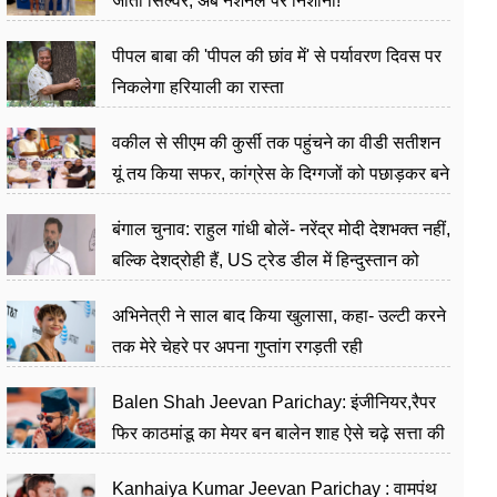
जीता सिल्वर, अब नेशनल पर निशाना!
पीपल बाबा की 'पीपल की छांव में' से पर्यावरण दिवस पर
निकलेगा हरियाली का रास्ता
वकील से सीएम की कुर्सी तक पहुंचने का वीडी सतीशन
यूं तय किया सफर, कांग्रेस के दिग्गजों को पछाड़कर बने
जननेता
बंगाल चुनाव: राहुल गांधी बोलें- नरेंद्र मोदी देशभक्त नहीं,
बल्कि देशद्रोही हैं, US ट्रेड डील में हिन्दुस्तान को
बेचने का काम किया
अभिनेत्री ने साल बाद किया खुलासा, कहा- उल्टी करने
तक मेरे चेहरे पर अपना गुप्तांग रगड़ती रही
Balen Shah Jeevan Parichay: इंजीनियर,रैपर
फिर काठमांडू का मेयर बन बालेन शाह ऐसे चढ़े सत्ता की
सीढ़ियां, अब चलाएंगे नेपाल सरकार
Kanhaiya Kumar Jeevan Parichay : वामपंथ