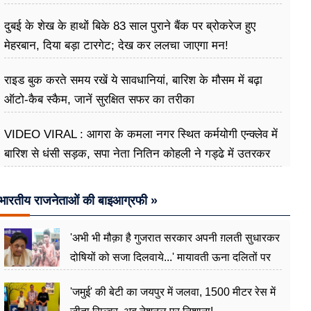
दुबई के शेख के हाथों बिके 83 साल पुराने बैंक पर ब्रोकरेज हुए
मेहरबान, दिया बड़ा टारगेट; देख कर ललचा जाएगा मन!
राइड बुक करते समय रखें ये सावधानियां, बारिश के मौसम में बढ़ा
ऑटो-कैब स्कैम, जानें सुरक्षित सफर का तरीका
VIDEO VIRAL : आगरा के कमला नगर स्थित कर्मयोगी एन्क्लेव में
बारिश से धंसी सड़क, सपा नेता नितिन कोहली ने गड्ढे में उतरकर
मापी विकास की गहराई
भारतीय राजनेताओं की बाइआग्रफी »
'अभी भी मौक़ा है गुजरात सरकार अपनी ग़लती सुधारकर
दोषियों को सजा दिलवाये...' मायावती ऊना दलितों पर
अत्याचार मामले में हुईं आगबबूला
'जमुई' की बेटी का जयपुर में जलवा, 1500 मीटर रेस में