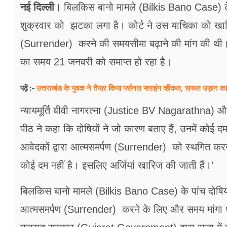
फूड
नई दिल्ली।
बिलकिस बानो मामले (Bilkis Bano Case) के
शुक्रवार को झटका लगा है। कोर्ट ने उस याचिका को खारिज
सेहत
(Surrender) करने की समयसीमा बढ़ाने की मांग की थी। 
ब्‍यूटी
का समय 21 जनवरी को समाप्त हो रहा है।
जॉब्स
उत्तराखंड के युवक ने तैयार किया पर्सनल फ्लाइंग व्हीकल, सफल उड़ा
पढ़ें :-
शिक्षा
न्यायमूर्ति बीवी नागरत्ना (Justice BV Nagarathna) और
अन्य खबरें
पीठ ने कहा कि दोषियों ने जो कारण बताए हैं, उनमें कोई दम
आवेदकों द्वारा आत्मसमर्पण (Surrender) को स्थगित करने 
कोई दम नहीं है। इसलिए अर्जियां खारिज की जाती हैं।’
बिलकिस बानो मामले (Bilkis Bano Case) के पांच दोषियो
आत्मसमर्पण (Surrender) करने के लिए और समय मांगा था