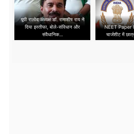
यूपी रालोद अध्यक्ष डॉ. रामाशीष राय ने
दिया इस्तीफा, बोले-संविधान और
NEET Paper L
संवैधानिक...
चार्जशीट में छात्र