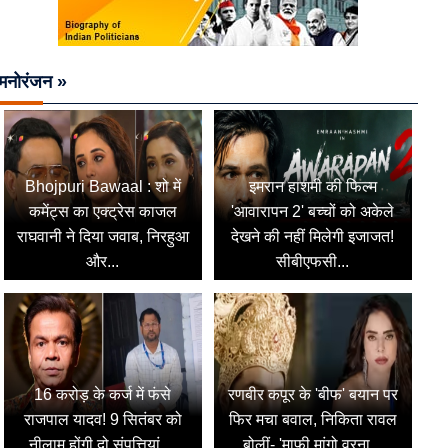
मनोरंजन »
Bhojpuri Bawaal : शो में
इमरान हाशमी की फिल्म
कमेंट्स का एक्ट्रेस काजल
'आवारापन 2' बच्चों को अकेले
राघवानी ने दिया जवाब, निरहुआ
देखने की नहीं मिलेगी इजाजत!
और...
सीबीएफसी...
16 करोड़ के कर्ज में फंसे
रणबीर कपूर के 'बीफ' बयान पर
राजपाल यादव! 9 सितंबर को
फिर मचा बवाल, निकिता रावल
नीलाम होंगी दो संपत्तियां,...
बोलीं- 'माफी मांगो वरना...