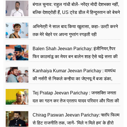
बंगाल चुनाव: राहुल गांधी बोलें- नरेंद्र मोदी देशभक्त नहीं,
बल्कि देशद्रोही हैं, US ट्रेड डील में हिन्दुस्तान को बेचने
का काम किया
अभिनेत्री ने साल बाद किया खुलासा, कहा- उल्टी करने
तक मेरे चेहरे पर अपना गुप्तांग रगड़ती रही
Balen Shah Jeevan Parichay: इंजीनियर,रैपर
फिर काठमांडू का मेयर बन बालेन शाह ऐसे चढ़े सत्ता की
सीढ़ियां, अब चलाएंगे नेपाल सरकार
Kanhaiya Kumar Jeevan Parichay : वामपंथ
की नर्सरी से निकले कन्हैया का जेएनयू में बजा डंका,
शिक्षा को मानते हैं समाज के बदलाव का हथियार
Tej Pratap Jeevan Parichay : जनशक्ति जनता
दल का गठन कर तेज प्रताप यादव परिवार और पिता की
पार्टी को दे रहे हैं चुनौती, विवादों से है गहरा नाता
Chirag Paswan Jeevan Parichay: फ्लॉप फिल्म
से हिट राजनीति तक, जानें- 'मिले न मिले हम' के हीरो