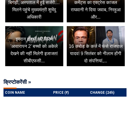
बिगड़ी, अस्पताल में हुई सर्जरी…
कमेंट्स का एक्ट्रेस काजल
मिलने पहुंचे मुख्यमंत्री शुभेंदु
राघवानी ने दिया जवाब, निरहुआ
अधिकारी
और...
इमरान हाशमी की फिल्म
'आवारापन 2' बच्चों को अकेले
16 करोड़ के कर्ज में फंसे राजपाल
देखने की नहीं मिलेगी इजाजत!
यादव! 9 सितंबर को नीलाम होंगी
सीबीएफसी...
दो संपत्तियां,...
क्रिप्टोकरेंसी »