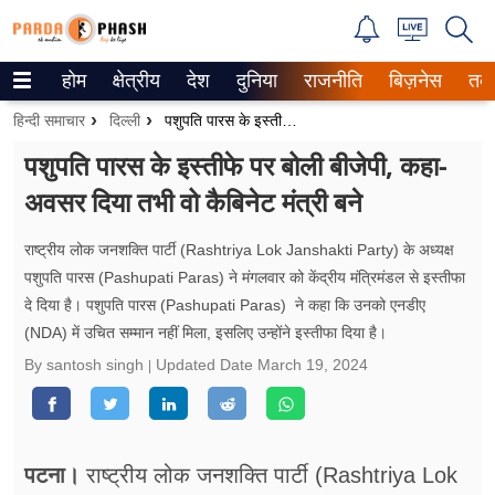
होम
क्षेत्रीय
देश
दुनिया
राजनीति
बिज़नेस
तक
Trending on Google News
हिन्दी समाचार
दिल्ली
पशुपति पारस के इस्तीफे पर बोली बीजेपी, कहा-अवसर दिया तभी वो कैबिनेट मंत्री बने
ePaper
पशुपति पारस के इस्तीफे पर बोली बीजेपी, कहा-
अवसर दिया तभी वो कैबिनेट मंत्री बने
वेब स्टोरीज
उत्तर प्रदेश
राष्ट्रीय लोक जनशक्ति पार्टी (Rashtriya Lok Janshakti Party) के अध्यक्ष
पशुपति पारस (Pashupati Paras) ने मंगलवार को केंद्रीय मंत्रिमंडल से इस्तीफा
गैलरी
दे दिया है। पशुपति पारस (Pashupati Paras) ने कहा कि उनको एनडीए
(NDA) में उचित सम्मान नहीं मिला, इसलिए उन्होंने इस्तीफा दिया है।
वीडियो
By santosh singh
Updated Date
March 19, 2024
रिलेशनशिप
जीवन मंत्रा
पटना।
राष्ट्रीय लोक जनशक्ति पार्टी (Rashtriya Lok