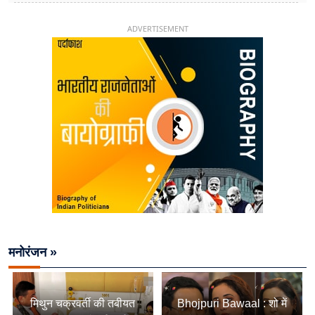
चिराग पासवान के केंद्रीय मंत्री बनने का सफर
ADVERTISEMENT
मनोरंजन »
मिथुन चक्रवर्ती की तबीयत
Bhojpuri Bawaal : शो में