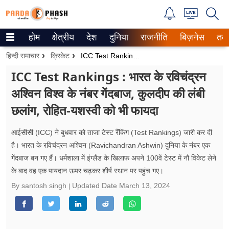
होम
क्षेत्रीय
देश
दुनिया
राजनीति
बिज़नेस
तक
Trending on Google News
हिन्दी समाचार
क्रिकेट
ICC Test Rankings : भारत के रविचंद्रन अश्विन विश्व के नंबर गेंदबाज, कुलदीप की लंबी छलांग, रोहित-यशस्वी को भी फायदा
ePaper
ICC Test Rankings : भारत के रविचंद्रन
अश्विन विश्व के नंबर गेंदबाज, कुलदीप की लंबी
वेब स्टोरीज
छलांग, रोहित-यशस्वी को भी फायदा
उत्तर प्रदेश
आईसीसी (ICC) ने बुधवार को ताजा टेस्ट रैंकिंग (Test Rankings) जारी कर दी
गैलरी
है। भारत के रविचंद्रन अश्विन (Ravichandran Ashwin) दुनिया के नंबर एक
गेंदबाज बन गए हैं। धर्मशाला में इंग्लैंड के खिलाफ अपने 100वें टेस्ट में नौ विकेट लेने
वीडियो
के बाद वह एक पायदान ऊपर चढ़कर शीर्ष स्थान पर पहुंच गए।
रिलेशनशिप
By santosh singh
Updated Date
March 13, 2024
जीवन मंत्रा