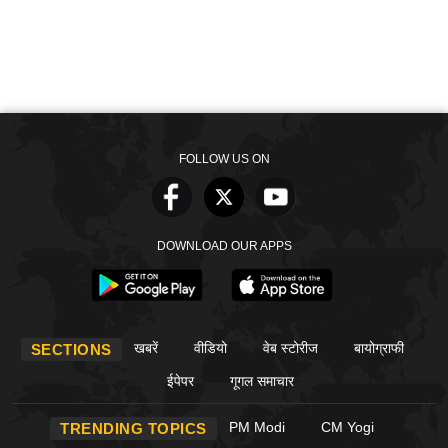
FOLLOW US ON
DOWNLOAD OUR APPS
खबरें
वीडियो
वेब स्टोरीज
बायोग्राफी
SECTIONS
ईपेपर
गूगल समाचार
PM Modi
CM Yogi
TRENDING TOPICS