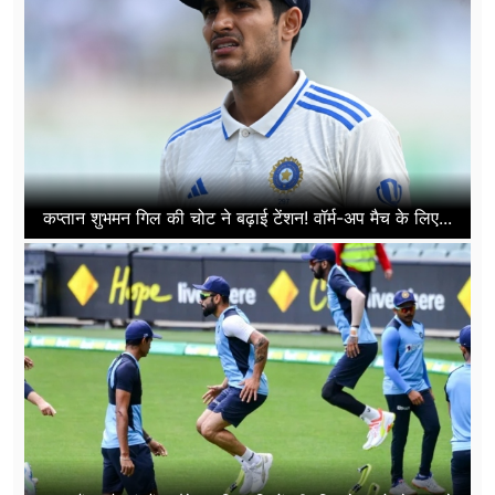
कप्तान शुभमन गिल की चोट ने बढ़ाई टेंशन! वॉर्म-अप मैच के लिए...