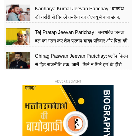
सीढ़ियां, अब चलाएंगे नेपाल सरकार
Kanhaiya Kumar Jeevan Parichay : वामपंथ
की नर्सरी से निकले कन्हैया का जेएनयू में बजा डंका,
शिक्षा को मानते हैं समाज के बदलाव का हथियार
Tej Pratap Jeevan Parichay : जनशक्ति जनता
दल का गठन कर तेज प्रताप यादव परिवार और पिता की
पार्टी को दे रहे हैं चुनौती, विवादों से है गहरा नाता
Chirag Paswan Jeevan Parichay: फ्लॉप फिल्म
से हिट राजनीति तक, जानें- 'मिले न मिले हम' के हीरो
चिराग पासवान के केंद्रीय मंत्री बनने का सफर
ADVERTISEMENT