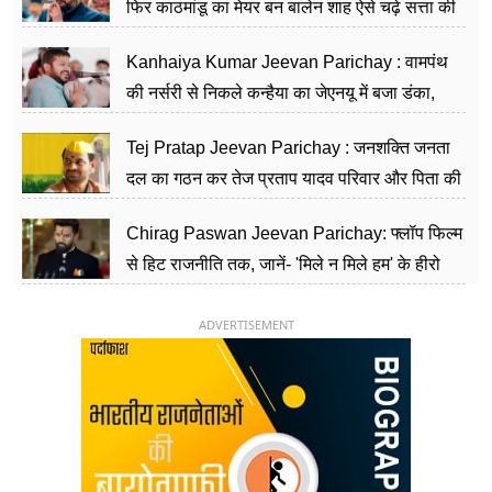
फिर काठमांडू का मेयर बन बालेन शाह ऐसे चढ़े सत्ता की
सीढ़ियां, अब चलाएंगे नेपाल सरकार
Kanhaiya Kumar Jeevan Parichay : वामपंथ
की नर्सरी से निकले कन्हैया का जेएनयू में बजा डंका,
शिक्षा को मानते हैं समाज के बदलाव का हथियार
Tej Pratap Jeevan Parichay : जनशक्ति जनता
दल का गठन कर तेज प्रताप यादव परिवार और पिता की
पार्टी को दे रहे हैं चुनौती, विवादों से है गहरा नाता
Chirag Paswan Jeevan Parichay: फ्लॉप फिल्म
से हिट राजनीति तक, जानें- 'मिले न मिले हम' के हीरो
चिराग पासवान के केंद्रीय मंत्री बनने का सफर
ADVERTISEMENT