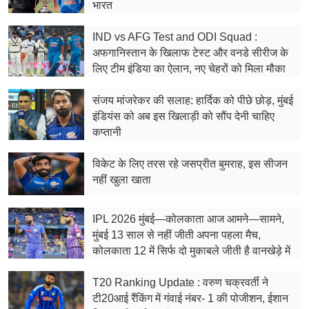
फूड
भारत
सेहत
IND vs AFG Test and ODI Squad :
अफगानिस्तान के खिलाफ टेस्ट और वनडे सीरीज के
ब्‍यूटी
लिए टीम इंडिया का ऐलान, नए चेहरों को मिला मौका
जॉब्स
संजय मांजरेकर की सलाह: हार्दिक को पीछे छोड़, मुंबई
इंडियंस को अब इस खिलाड़ी को सौंप देनी चाहिए
शिक्षा
कप्तानी
अन्य खबरें
विकेट के लिए तरस रहे जसप्रीत बुमराह, इस सीजन
नहीं खुला खाता
IPL 2026 मुंबई—कोलकाता आज आमने—सामने,
मुंबई 13 साल से नहीं जीती अपना पहला मैच,
कोलकाता 12 में सिर्फ दो मुकाबले जीती है वानखेड़े में
T20 Ranking Update : वरुण चक्रवर्ती ने
टी20आई रैंकिंग में गंवाई नंबर- 1 की पोजीशन, ईशान