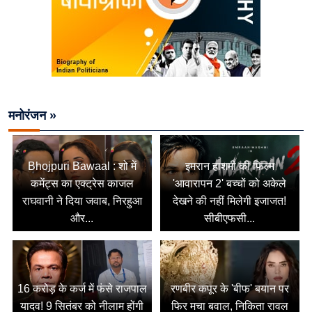
मनोरंजन »
Bhojpuri Bawaal : शो में
इमरान हाशमी की फिल्म
कमेंट्स का एक्ट्रेस काजल
'आवारापन 2' बच्चों को अकेले
राघवानी ने दिया जवाब, निरहुआ
देखने की नहीं मिलेगी इजाजत!
और...
सीबीएफसी...
16 करोड़ के कर्ज में फंसे राजपाल
रणबीर कपूर के 'बीफ' बयान पर
यादव! 9 सितंबर को नीलाम होंगी
फिर मचा बवाल, निकिता रावल