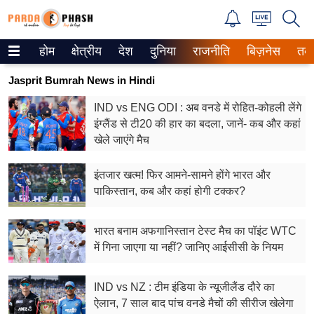
होम
क्षेत्रीय
देश
दुनिया
राजनीति
बिज़नेस
तक
Trending on Google News
Jasprit Bumrah News in Hindi
ePaper
IND vs ENG ODI : अब वनडे में रोहित-कोहली लेंगे
इंग्लैंड से टी20 की हार का बदला, जानें- कब और कहां
वेब स्टोरीज
खेले जाएंगे मैच
उत्तर प्रदेश
इंतजार खत्म! फिर आमने-सामने होंगे भारत और
गैलरी
पाकिस्तान, कब और कहां होगी टक्कर?
वीडियो
भारत बनाम अफगानिस्तान टेस्ट मैच का पॉइंट WTC
में गिना जाएगा या नहीं? जानिए आईसीसी के नियम
रिलेशनशिप
जीवन मंत्रा
IND vs NZ : टीम इंडिया के न्यूजीलैंड दौरे का
ऐलान, 7 साल बाद पांच वनडे मैचों की सीरीज खेलेगा