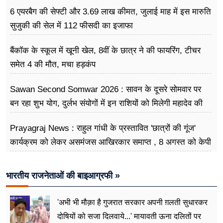
गुस्सा उतना ही बढ़ेगा
6 एयरबैग की सेफ्टी और 3.69 लाख कीमत, जुलाई माह में इस मारुति
सुजुकी की सेल में 112 फीसदी का इजाफा
बैंकॉक के स्कूल में खूनी खेल, 8वीं के छात्र ने की फायरिंग, टीचर
समेत 4 की मौत, मचा हड़कंप
Sawan Second Somwar 2026 : सावन के दूसरे सोमवार पर
बन रहा शुभ योग, दुर्लभ संयोगों में इन राशियों को मिलेगी महादेव की
विशेष कृपा
Prayagraj News : राहुल गांधी के प्रस्तावित 'छात्रों की गूंज'
कार्यक्रम को लेकर असमंजस आखिरकार समाप्त , 8 अगस्त को केपी
ग्राउंड में होगा आयोजन
भारतीय राजनेताओं की बाइआग्रफी »
'अभी भी मौक़ा है गुजरात सरकार अपनी ग़लती सुधारकर
दोषियों को सजा दिलवाये...' मायावती ऊना दलितों पर