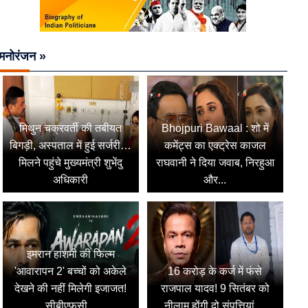
मनोरंजन »
मिथुन चक्रवर्ती की तबीयत
Bhojpuri Bawaal : शो में
बिगड़ी, अस्पताल में हुई सर्जरी…
कमेंट्स का एक्ट्रेस काजल
मिलने पहुंचे मुख्यमंत्री शुभेंदु
राघवानी ने दिया जवाब, निरहुआ
अधिकारी
और...
इमरान हाशमी की फिल्म
'आवारापन 2' बच्चों को अकेले
16 करोड़ के कर्ज में फंसे
देखने की नहीं मिलेगी इजाजत!
राजपाल यादव! 9 सितंबर को
सीबीएफसी...
नीलाम होंगी दो संपत्तियां,...