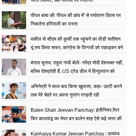
जीता सिल्वर, अब नेशनल पर निशाना!
पीपल बाबा की 'पीपल की छांव में' से पर्यावरण दिवस पर
निकलेगा हरियाली का रास्ता
वकील से सीएम की कुर्सी तक पहुंचने का वीडी सतीशन
यूं तय किया सफर, कांग्रेस के दिग्गजों को पछाड़कर बने
जननेता
बंगाल चुनाव: राहुल गांधी बोलें- नरेंद्र मोदी देशभक्त नहीं,
बल्कि देशद्रोही हैं, US ट्रेड डील में हिन्दुस्तान को
बेचने का काम किया
अभिनेत्री ने साल बाद किया खुलासा, कहा- उल्टी करने
तक मेरे चेहरे पर अपना गुप्तांग रगड़ती रही
Balen Shah Jeevan Parichay: इंजीनियर,रैपर
फिर काठमांडू का मेयर बन बालेन शाह ऐसे चढ़े सत्ता की
सीढ़ियां, अब चलाएंगे नेपाल सरकार
Kanhaiya Kumar Jeevan Parichay : वामपंथ