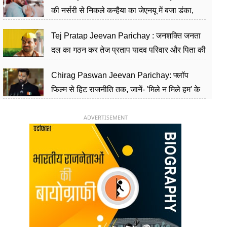
की नर्सरी से निकले कन्हैया का जेएनयू में बजा डंका,
शिक्षा को मानते हैं समाज के बदलाव का हथियार
Tej Pratap Jeevan Parichay : जनशक्ति जनता
दल का गठन कर तेज प्रताप यादव परिवार और पिता की
पार्टी को दे रहे हैं चुनौती, विवादों से है गहरा नाता
Chirag Paswan Jeevan Parichay: फ्लॉप
फिल्म से हिट राजनीति तक, जानें- 'मिले न मिले हम' के
हीरो चिराग पासवान के केंद्रीय मंत्री बनने का सफर
ADVERTISEMENT