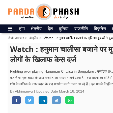
Trending on Google News
होम
क्षेत्रीय
देश
दुनिया
राजनीति
बिज़नेस
ePaper
हिन्दी समाचार
क्षेत्रीय
Watch : हनुमान चालीसा बजाने पर मुस्लिम युवकों ने दुक
वेब स्टोरीज
Watch : हनुमान चालीसा बजाने पर मुस्
लोगों के खिलाफ केस दर्ज
उत्तर प्रदेश
गैलरी
Fighting over playing Hanuman Chalisa in Bengaluru : कर्नाटक (Karnat
बजाने पर एक शख्स के साथ मारपीट का मामला सामने आया है। इस घटना का वीडियो सो
वीडियो
शॉप के मालिक के साथ बहस के बाद मारपीट करते नजर आ रहे हैं। इस मामले में पुलिस 
रिलेशनशिप
By Abhimanyu
Updated Date
March 18, 2024
जीवन मंत्रा