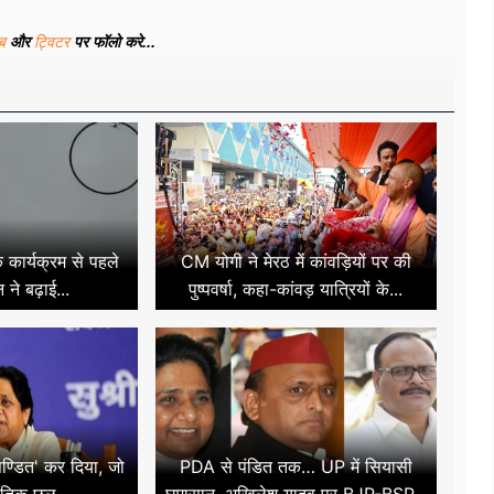
ूब
और
ट्विटर
पर फॉलो करे...
े कार्यक्रम से पहले
CM योगी ने मेरठ में कांवड़ियों पर की
न ने बढ़ाई...
पुष्पवर्षा, कहा-कांवड़ यात्रियों के...
पण्डित' कर दिया, जो
PDA से पंडित तक… UP में सियासी
ीतिक छल...
घमासान, अखिलेश यादव पर BJP-BSP...