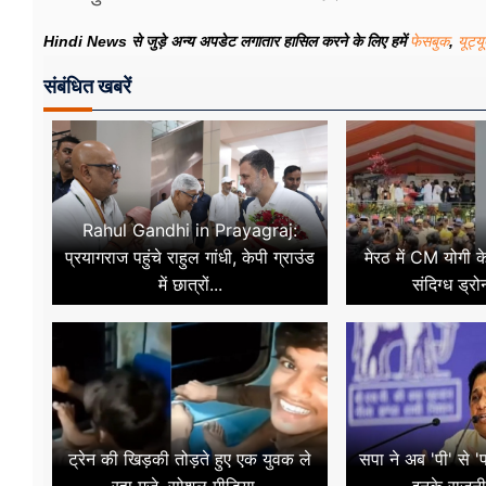
Hindi News से जुड़े अन्य अपडेट लगातार हासिल करने के लिए हमें
फेसबुक
,
यूट्य
संबंधित खबरें
Rahul Gandhi in Prayagraj:
प्रयागराज पहुंचे राहुल गांधी, केपी ग्राउंड
मेरठ में CM योगी क
में छात्रों...
संदिग्ध ड्रो
ट्रेन की खिड़की तोड़ते हुए एक युवक ले
सपा ने अब 'पी' से '
रहा मजे, सोशल मीडिया...
इनके राजन