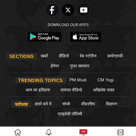
DOWNLOAD OUR APPS
खबरें
वीडियो
वेब स्टोरीज
बायोग्राफी
SECTIONS
ईपेपर
गूगल समाचार
PM Modi
CM Yogi
TRENDING TOPICS
आज का इतिहास
वायरल वीडियो
अखिलेश यादव
हमारे बारे में
संपर्क
लीडरशिप
विज्ञापन
पर्दाफाश
प्राइवेसी पॉलिसी