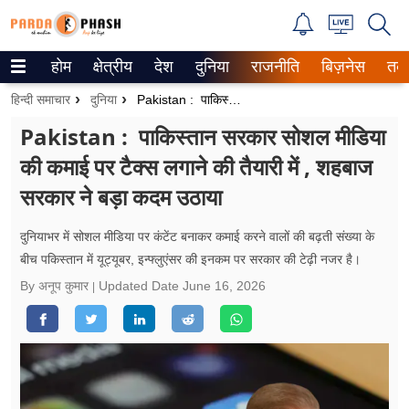
होम
क्षेत्रीय
देश
दुनिया
राजनीति
बिज़नेस
तक
Trending on Google News
हिन्दी समाचार
दुनिया
Pakistan : पाकिस्तान सरकार सोशल मीडिया की कमाई पर टैक्स लगाने की तैयारी में , शहबाज सरकार ने बड़ा कदम उठाया
ePaper
Pakistan : पाकिस्तान सरकार सोशल मीडिया
की कमाई पर टैक्स लगाने की तैयारी में , शहबाज
वेब स्टोरीज
सरकार ने बड़ा कदम उठाया
उत्तर प्रदेश
दुनियाभर में सोशल मीडिया पर कंटेंट बनाकर कमाई करने वालों की बढ़ती संख्या के
गैलरी
बीच पकिस्तान में यूट्यूबर, इन्फ्लुएंसर की इनकम पर सरकार की टेढ़ी नजर है।
By अनूप कुमार
Updated Date
June 16, 2026
वीडियो
रिलेशनशिप
जीवन मंत्रा