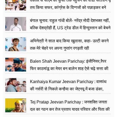
वकील से सीएम की कुर्सी तक पहुंचने का वीडी सतीशन यूं
तय किया सफर, कांग्रेस के दिग्गजों को पछाड़कर बने
जननेता
बंगाल चुनाव: राहुल गांधी बोलें- नरेंद्र मोदी देशभक्त नहीं,
बल्कि देशद्रोही हैं, US ट्रेड डील में हिन्दुस्तान को बेचने
का काम किया
अभिनेत्री ने साल बाद किया खुलासा, कहा- उल्टी करने
तक मेरे चेहरे पर अपना गुप्तांग रगड़ती रही
Balen Shah Jeevan Parichay: इंजीनियर,रैपर
फिर काठमांडू का मेयर बन बालेन शाह ऐसे चढ़े सत्ता की
सीढ़ियां, अब चलाएंगे नेपाल सरकार
Kanhaiya Kumar Jeevan Parichay : वामपंथ
की नर्सरी से निकले कन्हैया का जेएनयू में बजा डंका,
शिक्षा को मानते हैं समाज के बदलाव का हथियार
Tej Pratap Jeevan Parichay : जनशक्ति जनता
दल का गठन कर तेज प्रताप यादव परिवार और पिता की
पार्टी को दे रहे हैं चुनौती, विवादों से है गहरा नाता