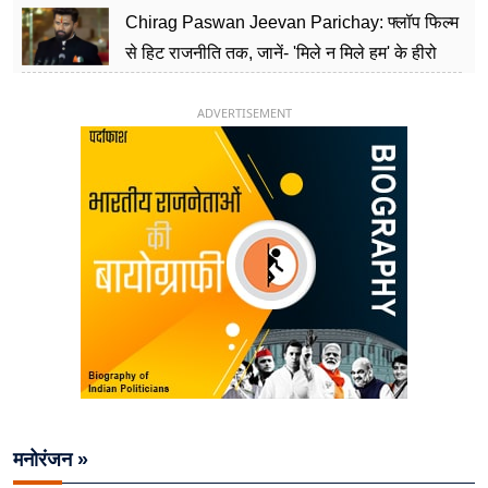
Chirag Paswan Jeevan Parichay: फ्लॉप फिल्म
से हिट राजनीति तक, जानें- 'मिले न मिले हम' के हीरो
चिराग पासवान के केंद्रीय मंत्री बनने का सफर
ADVERTISEMENT
मनोरंजन »