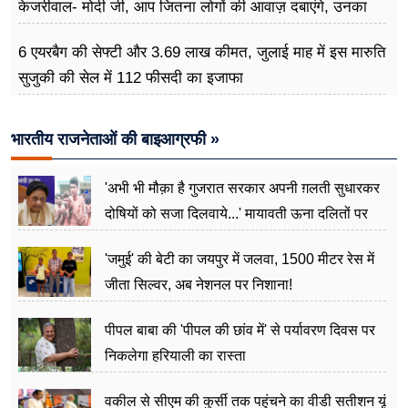
केजरीवाल- मोदी जी, आप जितना लोगों की आवाज़ दबाएंगे, उनका
गुस्सा उतना ही बढ़ेगा
6 एयरबैग की सेफ्टी और 3.69 लाख कीमत, जुलाई माह में इस मारुति
सुजुकी की सेल में 112 फीसदी का इजाफा
भारतीय राजनेताओं की बाइआग्रफी »
'अभी भी मौक़ा है गुजरात सरकार अपनी ग़लती सुधारकर
दोषियों को सजा दिलवाये...' मायावती ऊना दलितों पर
अत्याचार मामले में हुईं आगबबूला
'जमुई' की बेटी का जयपुर में जलवा, 1500 मीटर रेस में
जीता सिल्वर, अब नेशनल पर निशाना!
पीपल बाबा की 'पीपल की छांव में' से पर्यावरण दिवस पर
निकलेगा हरियाली का रास्ता
वकील से सीएम की कुर्सी तक पहुंचने का वीडी सतीशन यूं