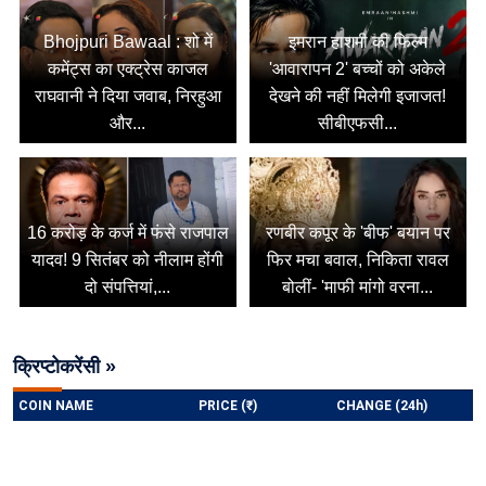
Bhojpuri Bawaal : शो में
इमरान हाशमी की फिल्म
कमेंट्स का एक्ट्रेस काजल
'आवारापन 2' बच्चों को अकेले
राघवानी ने दिया जवाब, निरहुआ
देखने की नहीं मिलेगी इजाजत!
और...
सीबीएफसी...
16 करोड़ के कर्ज में फंसे राजपाल
रणबीर कपूर के 'बीफ' बयान पर
यादव! 9 सितंबर को नीलाम होंगी
फिर मचा बवाल, निकिता रावल
दो संपत्तियां,...
बोलीं- 'माफी मांगो वरना...
क्रिप्टोकरेंसी »