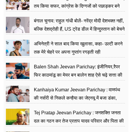
तय किया सफर, कांग्रेस के दिग्गजों को पछाड़कर बने
जननेता
बंगाल चुनाव: राहुल गांधी बोलें- नरेंद्र मोदी देशभक्त नहीं,
बल्कि देशद्रोही हैं, US ट्रेड डील में हिन्दुस्तान को बेचने
का काम किया
अभिनेत्री ने साल बाद किया खुलासा, कहा- उल्टी करने
तक मेरे चेहरे पर अपना गुप्तांग रगड़ती रही
Balen Shah Jeevan Parichay: इंजीनियर,रैपर
फिर काठमांडू का मेयर बन बालेन शाह ऐसे चढ़े सत्ता की
सीढ़ियां, अब चलाएंगे नेपाल सरकार
Kanhaiya Kumar Jeevan Parichay : वामपंथ
की नर्सरी से निकले कन्हैया का जेएनयू में बजा डंका,
शिक्षा को मानते हैं समाज के बदलाव का हथियार
Tej Pratap Jeevan Parichay : जनशक्ति जनता
दल का गठन कर तेज प्रताप यादव परिवार और पिता की
पार्टी को दे रहे हैं चुनौती, विवादों से है गहरा नाता