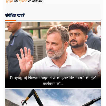
यूट्यूब
और
ट्विटर
पर फॉलो करे...
संबंधित खबरें
Prayagraj News : राहुल गांधी के प्रस्तावित 'छात्रों की गूंज'
कार्यक्रम को...