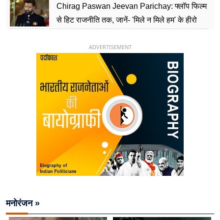
Chirag Paswan Jeevan Parichay: फ्लॉप फिल्म
से हिट राजनीति तक, जानें- 'मिले न मिले हम' के हीरो
चिराग पासवान के केंद्रीय मंत्री बनने का सफर
ADVERTISEMENT
मनोरंजन »