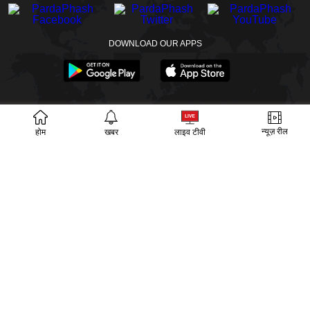
DOWNLOAD OUR APPS
खबरें
वीडियो
वेब स्टोरीज
बायोग्राफी
SECTIONS
न्यूज़ रील
होम
खबर
लाइव टीवी
ईपेपर
गूगल समाचार
PM Modi
CM Yogi
TRENDING TOPICS
आज का इतिहास
वायरल वीडियो
अखिलेश यादव
हमारे बारे में
संपर्क
लीडरशिप
विज्ञापन
पर्दाफाश
प्राइवेसी पॉलिसी
© Copyright PardaPhash 2026. All rights reserved.