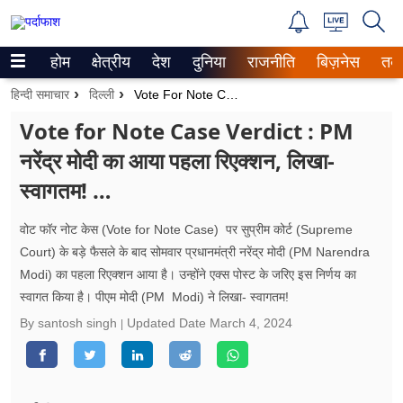
Trending on Google News
होम
क्षेत्रीय
देश
दुनिया
राजनीति
बिज़नेस
तक
ePaper
हिन्दी समाचार
दिल्ली
Vote For Note Case Verdict : PM नरेंद्र मोदी का आया पहला रिएक्शन, लिखा- स्वागतम! …
वेब स्टोरीज
Vote for Note Case Verdict : PM
नरेंद्र मोदी का आया पहला रिएक्शन, लिखा-
उत्तर प्रदेश
स्वागतम! …
गैलरी
वोट फॉर नोट केस (Vote for Note Case) पर सुप्रीम कोर्ट (Supreme
वीडियो
Court) के बड़े फैसले के बाद सोमवार प्रधानमंत्री नरेंद्र मोदी (PM Narendra
Modi) का पहला रिएक्शन आया है। उन्होंने एक्स पोस्ट के जरिए इस निर्णय का
रिलेशनशिप
स्वागत किया है। पीएम मोदी (PM Modi) ने लिखा- स्वागतम!
By santosh singh
Updated Date
March 4, 2024
जीवन मंत्रा
फूड