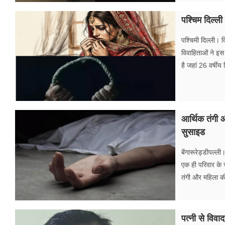
पश्चिम दिल्ली
पश्चिमी दिल्ली। द
विवाहिताओं ने इस
है जहां 26 वर्षीय
आर्थिक तंगी 
सुसाइड
बेंगारूरेड्डीपल्ल
एक ही परिवार के 
तंगी और महिला की
पत्नी से विव