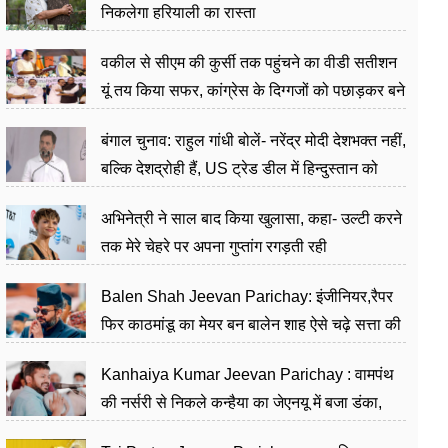
निकलेगा हरियाली का रास्ता
वकील से सीएम की कुर्सी तक पहुंचने का वीडी सतीशन
यूं तय किया सफर, कांग्रेस के दिग्गजों को पछाड़कर बने
जननेता
बंगाल चुनाव: राहुल गांधी बोलें- नरेंद्र मोदी देशभक्त नहीं,
बल्कि देशद्रोही हैं, US ट्रेड डील में हिन्दुस्तान को
बेचने का काम किया
अभिनेत्री ने साल बाद किया खुलासा, कहा- उल्टी करने
तक मेरे चेहरे पर अपना गुप्तांग रगड़ती रही
Balen Shah Jeevan Parichay: इंजीनियर,रैपर
फिर काठमांडू का मेयर बन बालेन शाह ऐसे चढ़े सत्ता की
सीढ़ियां, अब चलाएंगे नेपाल सरकार
Kanhaiya Kumar Jeevan Parichay : वामपंथ
की नर्सरी से निकले कन्हैया का जेएनयू में बजा डंका,
शिक्षा को मानते हैं समाज के बदलाव का हथियार