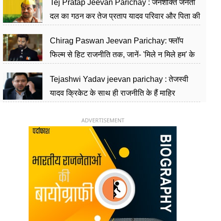
Tej Pratap Jeevan Parichay : जनशक्ति जनता
दल का गठन कर तेज प्रताप यादव परिवार और पिता की
पार्टी को दे रहे हैं चुनौती, विवादों से है गहरा नाता
Chirag Paswan Jeevan Parichay: फ्लॉप
फिल्म से हिट राजनीति तक, जानें- 'मिले न मिले हम' के
हीरो चिराग पासवान के केंद्रीय मंत्री बनने का सफर
Tejashwi Yadav jeevan parichay : तेजस्वी
यादव क्रिकेट के साथ ही राजनीति के हैं माहिर
खिलाड़ी, 26 साल की उम्र में संभाली डिप्टी सीएम की
कुर्सी
ADVERTISEMENT