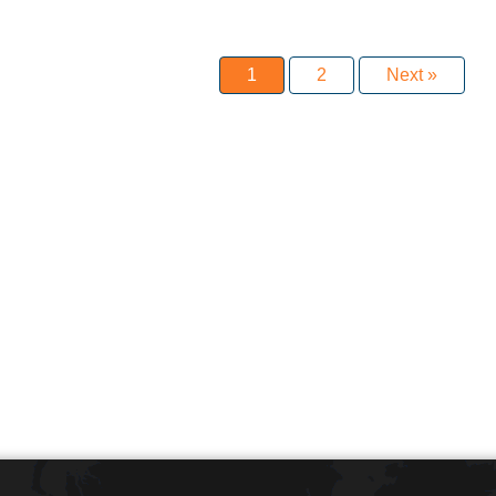
1
2
Next »