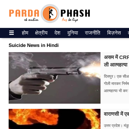
Trending on Google News
होम
क्षेत्रीय
देश
दुनिया
राजनीति
बिज़नेस
ePaper
Suicide News in Hindi
वेब स्टोरीज
असम में CRPF
ली आत्महत्या
उत्तर प्रदेश
दिसपुर। एक सीआरपी
गैलरी
गोली मारकर निर्
आत्महत्या भी कर 
वीडियो
रिलेशनशिप
वाराणसी में 
जीवन मंत्रा
उत्तर प्रदेश। मंड