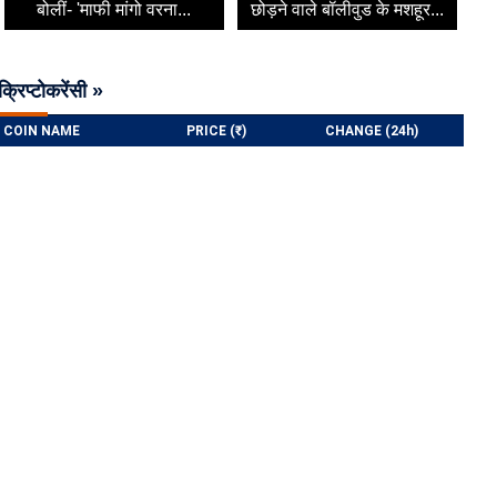
बोलीं- 'माफी मांगो वरना...
छोड़ने वाले बॉलीवुड के मशहूर...
क्रिप्टोकरेंसी »