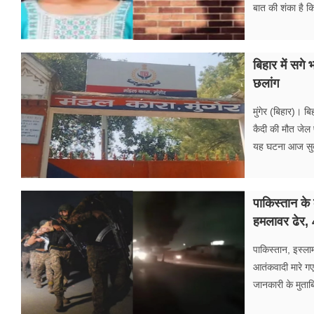
बात की शंका है क
बिहार में सगे
छलांग
मुंगेर (बिहार)। ब
कैदी की मौत जेल 
यह घटना आज सुब
पाकिस्तान के 
हमलावर ढेर, 
पाकिस्तान, इस्लाम
आतंकवादी मारे गए
जानकारी के मुताब