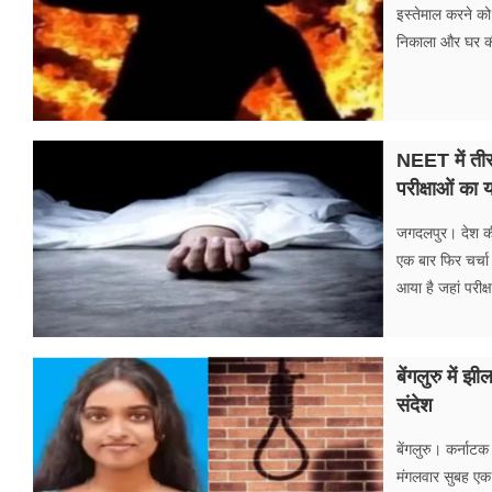
फूड
इस्तेमाल करने क
निकाला और घर क
सेहत
ब्‍यूटी
NEET में ती
जॉब्स
परीक्षाओं का
शिक्षा
जगदलपुर। देश की म
अन्य खबरें
एक बार फिर चर्चा
आया है जहां परीक
बेंगलुरु में 
संदेश
बेंगलुरु। कर्नाटक
मंगलवार सुबह एक 