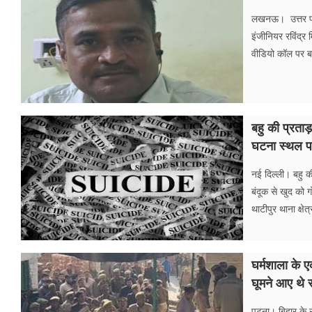
लखनऊ। उत्तर प्र
इंजीनियर रविंद्र 
वीडियो कॉल पर ब
बहु की प्रताड
घटना स्थल प
नई दिल्ली। बहु क
बंदूक से खुद को 
थाटीपुर थाना क्षे
घर्मशाला के ए
घूमने आए थे स
पटना। बिहार के रा