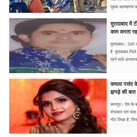
युवक आत्महत्या क
मुरादाबाद मे
काम करता रहा
मुरादाबाद:- SIR क
है. मुरादाबाद जिल
रहने वाले अध्यापक
कमला पसंद के
झगड़े की बात
कानपुर। देश के
मंगलवार रात फंदा
नोट लिखा है, जिस