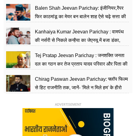
Balen Shah Jeevan Parichay: इंजीनियर,रैपर
फिर काठमांडू का मेयर बन बालेन शाह ऐसे चढ़े सत्ता की
सीढ़ियां, अब चलाएंगे नेपाल सरकार
Kanhaiya Kumar Jeevan Parichay : वामपंथ
की नर्सरी से निकले कन्हैया का जेएनयू में बजा डंका,
शिक्षा को मानते हैं समाज के बदलाव का हथियार
Tej Pratap Jeevan Parichay : जनशक्ति जनता
दल का गठन कर तेज प्रताप यादव परिवार और पिता की
पार्टी को दे रहे हैं चुनौती, विवादों से है गहरा नाता
Chirag Paswan Jeevan Parichay: फ्लॉप फिल्म
से हिट राजनीति तक, जानें- 'मिले न मिले हम' के हीरो
चिराग पासवान के केंद्रीय मंत्री बनने का सफर
ADVERTISEMENT