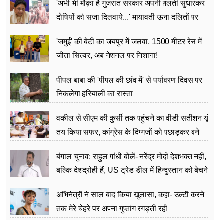
'अभी भी मौक़ा है गुजरात सरकार अपनी ग़लती सुधारकर
दोषियों को सजा दिलवाये...' मायावती ऊना दलितों पर
अत्याचार मामले में हुईं आगबबूला
'जमुई' की बेटी का जयपुर में जलवा, 1500 मीटर रेस में
जीता सिल्वर, अब नेशनल पर निशाना!
पीपल बाबा की 'पीपल की छांव में' से पर्यावरण दिवस पर
निकलेगा हरियाली का रास्ता
वकील से सीएम की कुर्सी तक पहुंचने का वीडी सतीशन यूं
तय किया सफर, कांग्रेस के दिग्गजों को पछाड़कर बने
जननेता
बंगाल चुनाव: राहुल गांधी बोलें- नरेंद्र मोदी देशभक्त नहीं,
बल्कि देशद्रोही हैं, US ट्रेड डील में हिन्दुस्तान को बेचने
का काम किया
अभिनेत्री ने साल बाद किया खुलासा, कहा- उल्टी करने
तक मेरे चेहरे पर अपना गुप्तांग रगड़ती रही