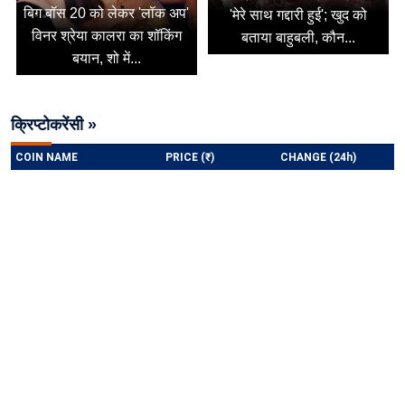
बिग बॉस 20 को लेकर 'लॉक अप'
'मेरे साथ गद्दारी हुई'; खुद को
विनर श्रेया कालरा का शॉकिंग
बताया बाहुबली, कौन...
बयान, शो में...
क्रिप्टोकरेंसी »