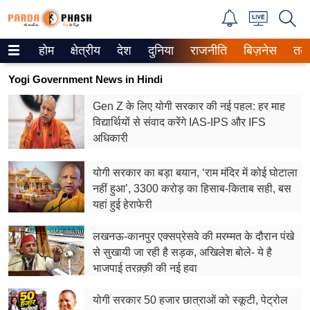
होम
क्षेत्रीय
देश
दुनिया
राजनीति
बिज़नेस
तक
Trending on Google News
Yogi Government News in Hindi
ePaper
Gen Z के लिए योगी सरकार की नई पहल: हर माह
विद्यार्थियों से संवाद करेंगे IAS-IPS और IFS
वेब स्टोरीज
अधिकारी
उत्तर प्रदेश
योगी सरकार का बड़ा बयान, ‘राम मंदिर में कोई घोटाला
गैलरी
नहीं हुआ’, 3300 करोड़ का हिसाब-किताब सही, बस
यहां हुई हेराफेरी
वीडियो
लखनऊ-कानपुर एक्सप्रेसवे की मरम्मत के दौरान पंखे
रिलेशनशिप
से सुखायी जा रही है सड़क, अखिलेश बोले- ये है
भाजपाई तरक़्क़ी की नई हवा
जीवन मंत्रा
योगी सरकार 50 हजार छात्राओं को स्कूटी, पेट्रोल