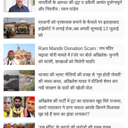
भारतीयों के आस्था की लूट व डकैती अत्यंत दुर्भाग्यपूर्ण
और निंदनीय : पवन पांडेय
प्रधानों को प्रशासक बनाने के फैसले पर इलाहाबाद
हाईकोर्ट ने लगाई रोक,अब अगली सुनवाई 13 जुलाई
को
Ram Mandir Donation Scam : राम मंदिर
चढ़ावा चोरी मामले में FIR पर बोले अखिलेश- फुनगी
को फांसी, शाखाओं को मिलेगी माफ़ी!
भाजपा की भ्रष्ट नीतियों की वजह से ‘गुम होती गोमती’
की व्यथा-कथा, अखिलेश यादव ने वीडियो शेयर कर
नदी संरक्षण के दावों की खोली पोल
अखिलेश की पार्टी में टूट का दावाकर खुद घिरे राजभर,
उलटे पत्रकार ने दागा सवाल आपके कितने विधायक
घूम रहे हैं सपा का झंडा लगाकर?
‘राम मंदिर’ के चढ़ावे की करोड़ों की रकम गायब,