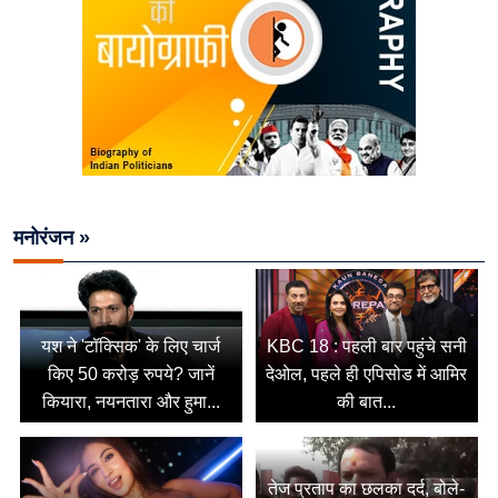
मनोरंजन »
यश ने 'टॉक्सिक' के लिए चार्ज
KBC 18 : पहली बार पहुंचे सनी
किए 50 करोड़ रुपये? जानें
देओल, पहले ही एपिसोड में आमिर
कियारा, नयनतारा और हुमा...
की बात...
तेज प्रताप का छलका दर्द, बोले-