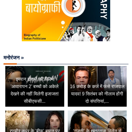
मनोरंजन »
इमरान हाशमी की फिल्म
'आवारापन 2' बच्चों को अकेले
16 करोड़ के कर्ज में फंसे राजपाल
देखने की नहीं मिलेगी इजाजत!
यादव! 9 सितंबर को नीलाम होंगी
सीबीएफसी...
दो संपत्तियां,...
रणबीर कपूर के 'बीफ' बयान पर
‘गजनी’ के खतरनाक विलेन से