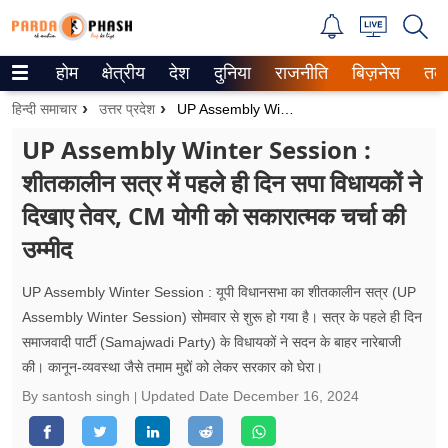
होम
क्षेत्रीय
देश
दुनिया
राजनीति
बिज़नेस
तक
Trending on Google News
हिन्दी समाचार
उत्तर प्रदेश
UP Assembly Winter Session : शीतकालीन सत्र में पहले ही दिन सपा विधायकों ने दिखाए तेवर, CM योगी को सकारात्‍मक चर्चा की उम्‍मीद
ePaper
UP Assembly Winter Session :
शीतकालीन सत्र में पहले ही दिन सपा विधायकों ने
वेब स्टोरीज
दिखाए तेवर, CM योगी को सकारात्‍मक चर्चा की
उत्तर प्रदेश
उम्‍मीद
गैलरी
UP Assembly Winter Session : यूपी विधानसभा का शीतकालीन सत्र (UP
वीडियो
Assembly Winter Session) सोमवार से शुरू हो गया है। सत्र के पहले ही दिन
समाजवादी पार्टी (Samajwadi Party) के विधायकों ने सदन के बाहर नारेबाजी
रिलेशनशिप
की। कानून-व्यवस्था जैसे तमाम मुद्दों को लेकर सरकार को घेरा।
By santosh singh
Updated Date
December 16, 2024
जीवन मंत्रा