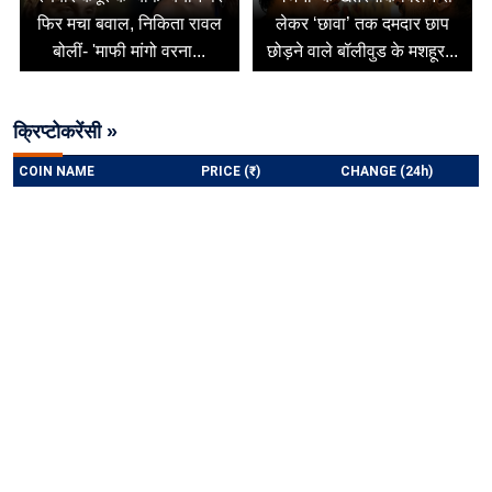
फिर मचा बवाल, निकिता रावल
लेकर ‘छावा’ तक दमदार छाप
बोलीं- 'माफी मांगो वरना...
छोड़ने वाले बॉलीवुड के मशहूर...
क्रिप्टोकरेंसी »