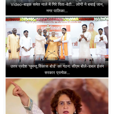
Video-बाइक समेत नाले में गिरे पिता-बेटी… लोगों ने बचाई जान,
नगर पालिका...
उत्तर प्रदेश 'घुमन्तू विकास बोर्ड' का गठन: सीएम बोले-डबल इंजन
सरकार प्रत्येक...