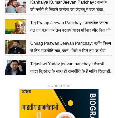
Kanhaiya Kumar Jeevan Parichay : वामपंथ
की नर्सरी से निकले कन्हैया का जेएनयू में बजा डंका,
शिक्षा को मानते हैं समाज के बदलाव का हथियार
Tej Pratap Jeevan Parichay : जनशक्ति जनता
दल का गठन कर तेज प्रताप यादव परिवार और पिता की
पार्टी को दे रहे हैं चुनौती, विवादों से है गहरा नाता
Chirag Paswan Jeevan Parichay: फ्लॉप फिल्म
से हिट राजनीति तक, जानें- 'मिले न मिले हम' के हीरो
चिराग पासवान के केंद्रीय मंत्री बनने का सफर
Tejashwi Yadav jeevan parichay : तेजस्वी
यादव क्रिकेट के साथ ही राजनीति के हैं माहिर खिलाड़ी,
26 साल की उम्र में संभाली डिप्टी सीएम की कुर्सी
ADVERTISEMENT