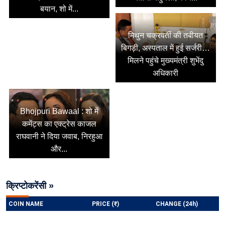
बयान, शो में...
मिथुन चक्रवर्ती की तबीयत
बिगड़ी, अस्पताल में हुई सर्जरी…
मिलने पहुंचे मुख्यमंत्री शुभेंदु
अधिकारी
Bhojpuri Bawaal : शो में
कमेंट्स का एक्ट्रेस काजल
राघवानी ने दिया जवाब, निरहुआ
और...
क्रिप्टोकरेंसी »