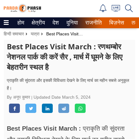
होम
क्षेत्रीय
देश
दुनिया
राजनीति
बिज़नेस
तक
Trending on Google News
हिन्दी समाचार
यात्रा
Best Places Visit March : रणथम्बोर नेशनल पार्क की करें सैर , मार्च में घूमने के लिए बेहतरीन स्थल है
ePaper
Best Places Visit March : रणथम्बोर
नेशनल पार्क की करें सैर , मार्च में घूमने के लिए
वेब स्टोरीज
बेहतरीन स्थल है
उत्तर प्रदेश
प्राकृति की सुंदरता और इसकी विविधता देखने के लिए मार्च का महीन सबसे अनुकूल
गैलरी
है।
By अनूप कुमार
Updated Date
March 5, 2024
वीडियो
रिलेशनशिप
जीवन मंत्रा
Best Places Visit March :
प्राकृति की सुंदरता