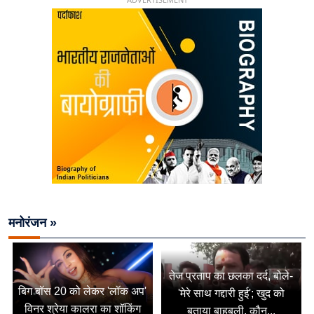
मनोरंजन »
तेज प्रताप का छलका दर्द, बोले-
बिग बॉस 20 को लेकर 'लॉक अप'
'मेरे साथ गद्दारी हुई'; खुद को
विनर श्रेया कालरा का शॉकिंग
बताया बाहुबली, कौन...