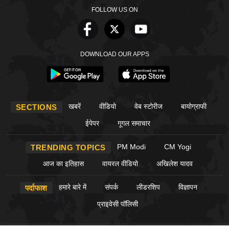
FOLLOW US ON
DOWNLOAD OUR APPS
खबरें
वीडियो
वेब स्टोरीज
बायोग्राफी
SECTIONS
ईपेपर
गूगल समाचार
PM Modi
CM Yogi
TRENDING TOPICS
आज का इतिहास
वायरल वीडियो
अखिलेश यादव
हमारे बारे में
संपर्क
लीडरशिप
विज्ञापन
पर्दाफाश
प्राइवेसी पॉलिसी