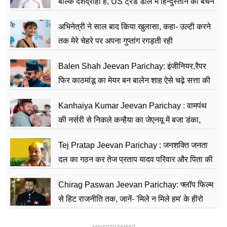
बल्कि देशद्रोही हैं, US ट्रेड डील में हिन्दुस्तान को बेचने
का काम किया
अभिनेत्री ने साल बाद किया खुलासा, कहा- उल्टी करने
तक मेरे चेहरे पर अपना गुप्तांग रगड़ती रही
Balen Shah Jeevan Parichay: इंजीनियर,रैपर
फिर काठमांडू का मेयर बन बालेन शाह ऐसे चढ़े सत्ता की
सीढ़ियां, अब चलाएंगे नेपाल सरकार
Kanhaiya Kumar Jeevan Parichay : वामपंथ
की नर्सरी से निकले कन्हैया का जेएनयू में बजा डंका,
शिक्षा को मानते हैं समाज के बदलाव का हथियार
Tej Pratap Jeevan Parichay : जनशक्ति जनता
दल का गठन कर तेज प्रताप यादव परिवार और पिता की
पार्टी को दे रहे हैं चुनौती, विवादों से है गहरा नाता
Chirag Paswan Jeevan Parichay: फ्लॉप फिल्म
से हिट राजनीति तक, जानें- 'मिले न मिले हम' के हीरो
चिराग पासवान के केंद्रीय मंत्री बनने का सफर
ADVERTISEMENT