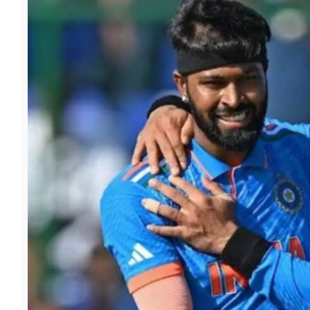
फूड
सेहत
ब्‍यूटी
जॉब्स
शिक्षा
अन्य खबरें