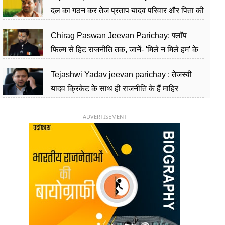
दल का गठन कर तेज प्रताप यादव परिवार और पिता की
पार्टी को दे रहे हैं चुनौती, विवादों से है गहरा नाता
Chirag Paswan Jeevan Parichay: फ्लॉप
फिल्म से हिट राजनीति तक, जानें- 'मिले न मिले हम' के
हीरो चिराग पासवान के केंद्रीय मंत्री बनने का सफर
Tejashwi Yadav jeevan parichay : तेजस्वी
यादव क्रिकेट के साथ ही राजनीति के हैं माहिर
खिलाड़ी, 26 साल की उम्र में संभाली डिप्टी सीएम की
कुर्सी
ADVERTISEMENT