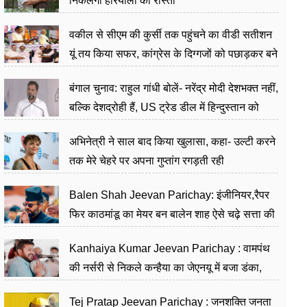
निकलेगा हरियाली का रास्ता
वकील से सीएम की कुर्सी तक पहुंचने का वीडी सतीशन
यूं तय किया सफर, कांग्रेस के दिग्गजों को पछाड़कर बने
जननेता
बंगाल चुनाव: राहुल गांधी बोलें- नरेंद्र मोदी देशभक्त नहीं,
बल्कि देशद्रोही हैं, US ट्रेड डील में हिन्दुस्तान को
बेचने का काम किया
अभिनेत्री ने साल बाद किया खुलासा, कहा- उल्टी करने
तक मेरे चेहरे पर अपना गुप्तांग रगड़ती रही
Balen Shah Jeevan Parichay: इंजीनियर,रैपर
फिर काठमांडू का मेयर बन बालेन शाह ऐसे चढ़े सत्ता की
सीढ़ियां, अब चलाएंगे नेपाल सरकार
Kanhaiya Kumar Jeevan Parichay : वामपंथ
की नर्सरी से निकले कन्हैया का जेएनयू में बजा डंका,
शिक्षा को मानते हैं समाज के बदलाव का हथियार
Tej Pratap Jeevan Parichay : जनशक्ति जनता