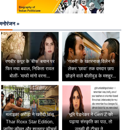
मनोरंजन »
रणबीर कपूर के 'बीफ' बयान पर
‘गजनी’ के खतरनाक विलेन से
फिर मचा बवाल, निकिता रावल
लेकर ‘छावा’ तक दमदार छाप
बोलीं- 'माफी मांगो वरना...
छोड़ने वाले बॉलीवुड के मशहूर...
मलाइका अरोड़ा ने खरीदी धांसू
भूमि पेडनेकर ने Gen Z को
Thar Roxx Star Edition,
पढ़ाया संस्कृति का पाठ, तो
जानिए कीमत और शानदार फीचर्स
उनकी ही टीचर ने...