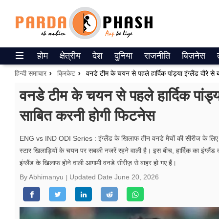
Trending on Google News
होम
क्षेत्रीय
देश
दुनिया
राजनीति
बिज़नेस
ePaper
हिन्दी समाचार
क्रिकेट
वेब स्टोरीज
वनडे टीम के चयन से पहले हार्दिक पांड्य
साबित करनी होगी फिटनेस
उत्तर प्रदेश
गैलरी
ENG vs IND ODI Series : इंग्लैंड के खिलाफ तीन वनडे मैचों की सीरीज के लिए भ
स्टार खिलाड़ियों के चयन पर सबकी नजरें रहने वाली है। इस बीच, हार्दिक का इंग्लैंड द
वीडियो
इंग्लैंड के खिलाफ होने वाली आगामी वनडे सीरीज़ से बाहर हो गए हैं।
रिलेशनशिप
By Abhimanyu
Updated Date
June 20, 2026
जीवन मंत्रा