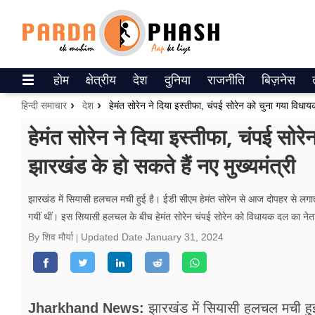
Trending on Google News
होम
क्षेत्रीय
देश
दुनिया
राजनीति
बिज़नेस
ePaper
हिन्दी समाचार
देश
वेब स्टोरीज
हेमंत सोरेन ने दिया इस्तीफा, चंपई सो
झारखंड के हो सकते हैं नए मुख्यमंत्री
उत्तर प्रदेश
गैलरी
झारखंड में सियासी हलचल मची हुई है। ईडी सीएम हेमंत सोरेन से आज दोपहर से लगा
गयीं थीं। इस सियासी हलचल के बीच हेमंत सोरेन चंपई सोरेन को विधायक दल का नेता
वीडियो
By शिव मौर्या
Updated Date
January 31, 2024
रिलेशनशिप
जीवन मंत्रा
Jharkhand News:
झारखंड में सियासी हलचल मची हुई