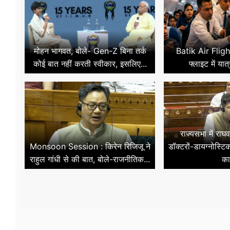
मोहन भागवत, बोले- Gen-Z बिना तर्क
Batik Air Flight
कोई बात नहीं करती स्वीकार, इसलिए...
फ्लाइट में यात्
राज्यसभा में राघ
Monsoon Session : किरेन रिजिजू ने
डॉक्टरों-डायग्नोस्टि
राहुल गांधी से की बात, बोले-राजनीतिक...
का