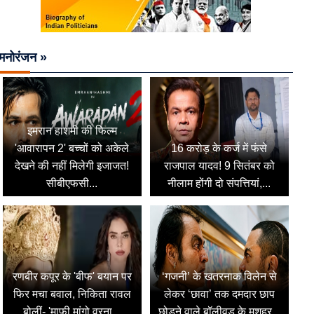
मनोरंजन »
इमरान हाशमी की फिल्म
'आवारापन 2' बच्चों को अकेले
16 करोड़ के कर्ज में फंसे
देखने की नहीं मिलेगी इजाजत!
राजपाल यादव! 9 सितंबर को
सीबीएफसी...
नीलाम होंगी दो संपत्तियां,...
रणबीर कपूर के 'बीफ' बयान पर
‘गजनी’ के खतरनाक विलेन से
फिर मचा बवाल, निकिता रावल
लेकर ‘छावा’ तक दमदार छाप
बोलीं- 'माफी मांगो वरना...
छोड़ने वाले बॉलीवुड के मशहूर...