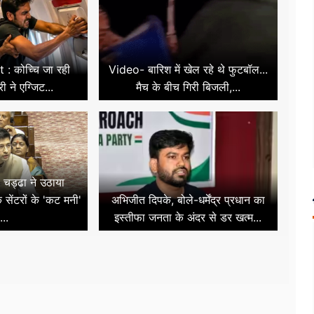
 : कोच्चि जा रही
Video- बारिश में खेल रहे थे फुटबॉल...
री ने एग्जिट...
मैच के बीच गिरी बिजली,...
व चड्ढा ने उठाया
क सेंटरों के 'कट मनी'
अभिजीत दिपके, बोले-धर्मेंद्र प्रधान का
...
इस्तीफा जनता के अंदर से डर खत्म...