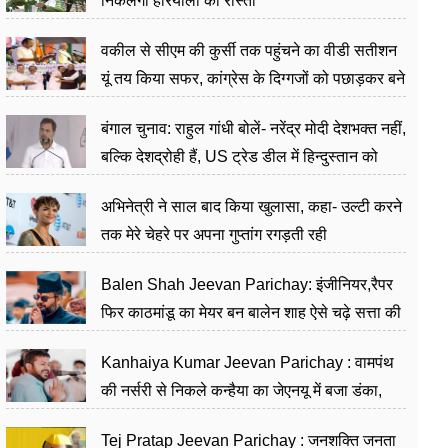
निकलेगा हरियाली का रास्ता
वकील से सीएम की कुर्सी तक पहुंचने का वीडी सतीशन
यूं तय किया सफर, कांग्रेस के दिग्गजों को पछाड़कर बने
जननेता
बंगाल चुनाव: राहुल गांधी बोलें- नरेंद्र मोदी देशभक्त नहीं,
बल्कि देशद्रोही हैं, US ट्रेड डील में हिन्दुस्तान को
बेचने का काम किया
अभिनेत्री ने साल बाद किया खुलासा, कहा- उल्टी करने
तक मेरे चेहरे पर अपना गुप्तांग रगड़ती रही
Balen Shah Jeevan Parichay: इंजीनियर,रैपर
फिर काठमांडू का मेयर बन बालेन शाह ऐसे चढ़े सत्ता की
सीढ़ियां, अब चलाएंगे नेपाल सरकार
Kanhaiya Kumar Jeevan Parichay : वामपंथ
की नर्सरी से निकले कन्हैया का जेएनयू में बजा डंका,
शिक्षा को मानते हैं समाज के बदलाव का हथियार
Tej Pratap Jeevan Parichay : जनशक्ति जनता