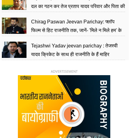
दल का गठन कर तेज प्रताप यादव परिवार और पिता की
पार्टी को दे रहे हैं चुनौती, विवादों से है गहरा नाता
Chirag Paswan Jeevan Parichay: फ्लॉप
फिल्म से हिट राजनीति तक, जानें- 'मिले न मिले हम' के
हीरो चिराग पासवान के केंद्रीय मंत्री बनने का सफर
Tejashwi Yadav jeevan parichay : तेजस्वी
यादव क्रिकेट के साथ ही राजनीति के हैं माहिर
खिलाड़ी, 26 साल की उम्र में संभाली डिप्टी सीएम की
कुर्सी
ADVERTISEMENT