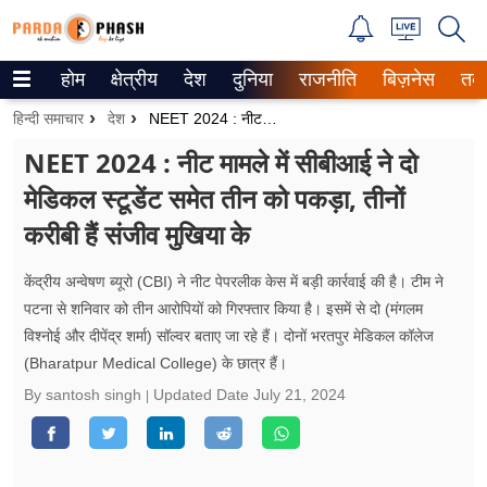
होम
क्षेत्रीय
देश
दुनिया
राजनीति
बिज़नेस
तक
Trending on Google News
हिन्दी समाचार
देश
NEET 2024 : नीट मामले में सीबीआई ने दो मेडिकल स्टूडेंट समेत तीन को पकड़ा, तीनों करीबी हैं संजीव मुखिया के
ePaper
NEET 2024 : नीट मामले में सीबीआई ने दो
मेडिकल स्टूडेंट समेत तीन को पकड़ा, तीनों
वेब स्टोरीज
करीबी हैं संजीव मुखिया के
उत्तर प्रदेश
केंद्रीय अन्वेषण ब्यूरो (CBI) ने नीट पेपरलीक केस में बड़ी कार्रवाई की है। टीम ने
गैलरी
पटना से शनिवार को तीन आरोपियों को गिरफ्तार किया है। इसमें से दो (मंगलम
विश्नोई और दीपेंद्र शर्मा) सॉल्वर बताए जा रहे हैं। दोनों भरतपुर मेडिकल कॉलेज
वीडियो
(Bharatpur Medical College) के छात्र हैं।
रिलेशनशिप
By santosh singh
Updated Date
July 21, 2024
जीवन मंत्रा