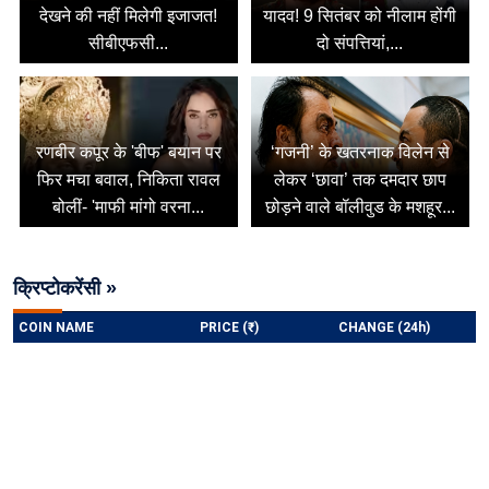
देखने की नहीं मिलेगी इजाजत!
यादव! 9 सितंबर को नीलाम होंगी
सीबीएफसी...
दो संपत्तियां,...
रणबीर कपूर के 'बीफ' बयान पर
‘गजनी’ के खतरनाक विलेन से
फिर मचा बवाल, निकिता रावल
लेकर ‘छावा’ तक दमदार छाप
बोलीं- 'माफी मांगो वरना...
छोड़ने वाले बॉलीवुड के मशहूर...
क्रिप्टोकरेंसी »