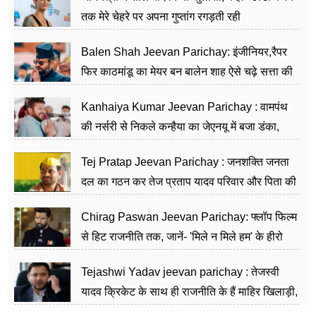
तक मेरे चेहरे पर अपना गुप्तांग रगड़ती रही
Balen Shah Jeevan Parichay: इंजीनियर,रैपर
फिर काठमांडू का मेयर बन बालेन शाह ऐसे चढ़े सत्ता की
सीढ़ियां, अब चलाएंगे नेपाल सरकार
Kanhaiya Kumar Jeevan Parichay : वामपंथ
की नर्सरी से निकले कन्हैया का जेएनयू में बजा डंका,
शिक्षा को मानते हैं समाज के बदलाव का हथियार
Tej Pratap Jeevan Parichay : जनशक्ति जनता
दल का गठन कर तेज प्रताप यादव परिवार और पिता की
पार्टी को दे रहे हैं चुनौती, विवादों से है गहरा नाता
Chirag Paswan Jeevan Parichay: फ्लॉप फिल्म
से हिट राजनीति तक, जानें- 'मिले न मिले हम' के हीरो
चिराग पासवान के केंद्रीय मंत्री बनने का सफर
Tejashwi Yadav jeevan parichay : तेजस्वी
यादव क्रिकेट के साथ ही राजनीति के हैं माहिर खिलाड़ी,
26 साल की उम्र में संभाली डिप्टी सीएम की कुर्सी