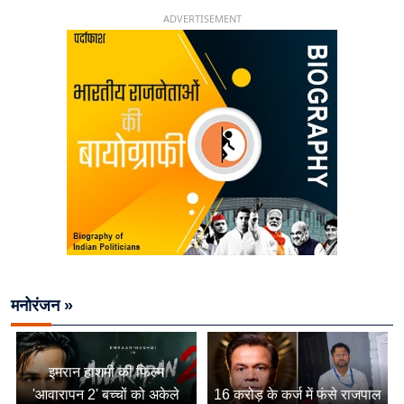
ADVERTISEMENT
मनोरंजन »
इमरान हाशमी की फिल्म
'आवारापन 2' बच्चों को अकेले
16 करोड़ के कर्ज में फंसे राजपाल