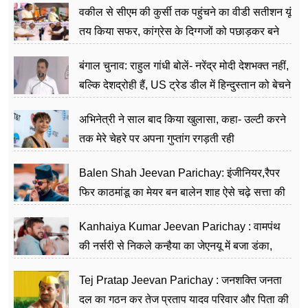
वकील से सीएम की कुर्सी तक पहुंचने का वीडी सतीशन यूं
तय किया सफर, कांग्रेस के दिग्गजों को पछाड़कर बने
जननेता
बंगाल चुनाव: राहुल गांधी बोलें- नरेंद्र मोदी देशभक्त नहीं,
बल्कि देशद्रोही हैं, US ट्रेड डील में हिन्दुस्तान को बेचने
का काम किया
अभिनेत्री ने साल बाद किया खुलासा, कहा- उल्टी करने
तक मेरे चेहरे पर अपना गुप्तांग रगड़ती रही
Balen Shah Jeevan Parichay: इंजीनियर,रैपर
फिर काठमांडू का मेयर बन बालेन शाह ऐसे चढ़े सत्ता की
सीढ़ियां, अब चलाएंगे नेपाल सरकार
Kanhaiya Kumar Jeevan Parichay : वामपंथ
की नर्सरी से निकले कन्हैया का जेएनयू में बजा डंका,
शिक्षा को मानते हैं समाज के बदलाव का हथियार
Tej Pratap Jeevan Parichay : जनशक्ति जनता
दल का गठन कर तेज प्रताप यादव परिवार और पिता की