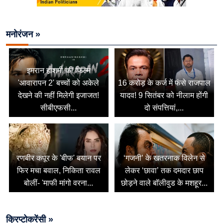
मनोरंजन »
इमरान हाशमी की फिल्म
'आवारापन 2' बच्चों को अकेले
16 करोड़ के कर्ज में फंसे राजपाल
देखने की नहीं मिलेगी इजाजत!
यादव! 9 सितंबर को नीलाम होंगी
सीबीएफसी...
दो संपत्तियां,...
रणबीर कपूर के 'बीफ' बयान पर
‘गजनी’ के खतरनाक विलेन से
फिर मचा बवाल, निकिता रावल
लेकर ‘छावा’ तक दमदार छाप
बोलीं- 'माफी मांगो वरना...
छोड़ने वाले बॉलीवुड के मशहूर...
क्रिप्टोकरेंसी »