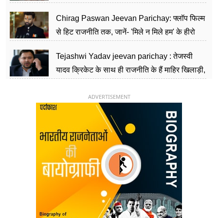
पार्टी को दे रहे हैं चुनौती, विवादों से है गहरा नाता
Chirag Paswan Jeevan Parichay: फ्लॉप फिल्म
से हिट राजनीति तक, जानें- 'मिले न मिले हम' के हीरो
चिराग पासवान के केंद्रीय मंत्री बनने का सफर
Tejashwi Yadav jeevan parichay : तेजस्वी
यादव क्रिकेट के साथ ही राजनीति के हैं माहिर खिलाड़ी,
26 साल की उम्र में संभाली डिप्टी सीएम की कुर्सी
ADVERTISEMENT