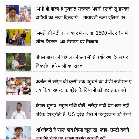
'अभी भी मौक़ा है गुजरात सरकार अपनी ग़लती सुधारकर
दोषियों को सजा दिलवाये...' मायावती ऊना दलितों पर
अत्याचार मामले में हुईं आगबबूला
'जमुई' की बेटी का जयपुर में जलवा, 1500 मीटर रेस में
जीता सिल्वर, अब नेशनल पर निशाना!
पीपल बाबा की 'पीपल की छांव में' से पर्यावरण दिवस पर
निकलेगा हरियाली का रास्ता
वकील से सीएम की कुर्सी तक पहुंचने का वीडी सतीशन यूं
तय किया सफर, कांग्रेस के दिग्गजों को पछाड़कर बने
जननेता
बंगाल चुनाव: राहुल गांधी बोलें- नरेंद्र मोदी देशभक्त नहीं,
बल्कि देशद्रोही हैं, US ट्रेड डील में हिन्दुस्तान को बेचने
का काम किया
अभिनेत्री ने साल बाद किया खुलासा, कहा- उल्टी करने
तक मेरे चेहरे पर अपना गुप्तांग रगड़ती रही