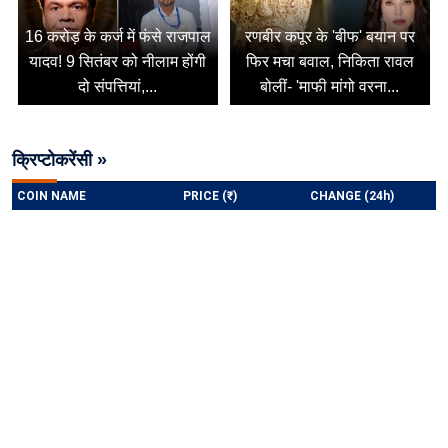
16 करोड़ के कर्ज में फंसे राजपाल
रणबीर कपूर के 'बीफ' बयान पर
यादव! 9 सितंबर को नीलाम होंगी
फिर मचा बवाल, निकिता रावल
दो संपत्तियां,...
बोलीं- 'माफी मांगो वरना...
क्रिप्टोकरेंसी »