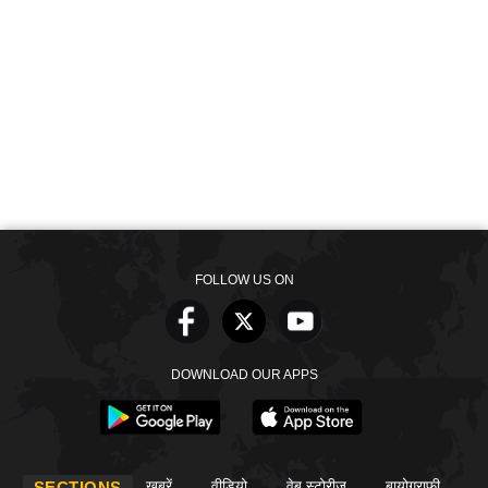
FOLLOW US ON
DOWNLOAD OUR APPS
खबरें
वीडियो
वेब स्टोरीज
बायोग्राफी
SECTIONS