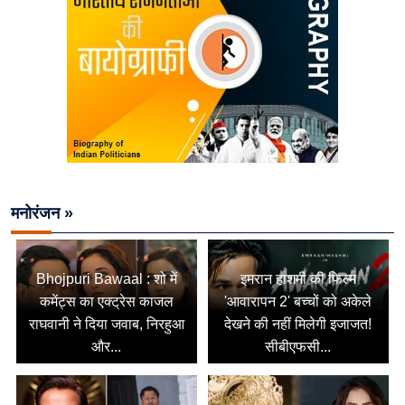
मनोरंजन »
Bhojpuri Bawaal : शो में
इमरान हाशमी की फिल्म
कमेंट्स का एक्ट्रेस काजल
'आवारापन 2' बच्चों को अकेले
राघवानी ने दिया जवाब, निरहुआ
देखने की नहीं मिलेगी इजाजत!
और...
सीबीएफसी...