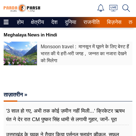
होम
क्षेत्रीय
देश
दुनिया
राजनीति
बिज़नेस
तक
Trending on Google News
Meghalaya News in Hindi
ePaper
Monsoon travel : मानसून में घूमने के लिए बेस्ट हैं
भारत की ये हरी-भरी जगह , जन्नत का नजारा देखने
वेब स्टोरीज
को मिलेगा
उत्तर प्रदेश
गैलरी
ताज़ातरीन »
वीडियो
रिलेशनशिप
'3 साल हो गए, अभी तक कोई ज़मीन नहीं मिली...' क्रिकेटर ऋषभ
पंत ने देर रात CM पुष्कर सिंह धामी से लगायी गुहार, जानें- पूरा
जीवन मंत्रा
मामला
उत्तराखंड के युवक ने तैयार किया पर्सनल फ्लाइंग व्हीकल, सफल