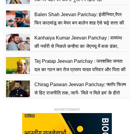
Balen Shah Jeevan Parichay: इंजीनियर,रैपर
फिर काठमांडू का मेयर बन बालेन शाह ऐसे चढ़े सत्ता की
सीढ़ियां, अब चलाएंगे नेपाल सरकार
Kanhaiya Kumar Jeevan Parichay : वामपंथ
की नर्सरी से निकले कन्हैया का जेएनयू में बजा डंका,
शिक्षा को मानते हैं समाज के बदलाव का हथियार
Tej Pratap Jeevan Parichay : जनशक्ति जनता
दल का गठन कर तेज प्रताप यादव परिवार और पिता की
पार्टी को दे रहे हैं चुनौती, विवादों से है गहरा नाता
Chirag Paswan Jeevan Parichay: फ्लॉप फिल्म
से हिट राजनीति तक, जानें- 'मिले न मिले हम' के हीरो
चिराग पासवान के केंद्रीय मंत्री बनने का सफर
ADVERTISEMENT