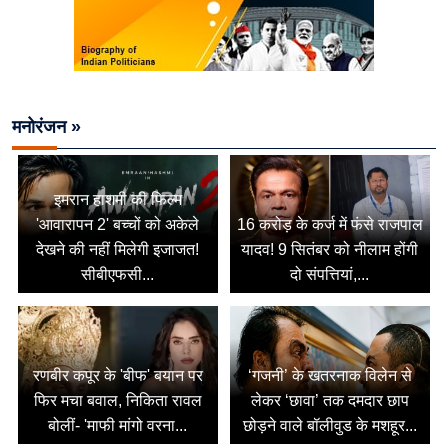
मनोरंजन »
इमरान हाशमी की फिल्म
'आवारापन 2' बच्चों को अकेले
16 करोड़ के कर्ज में फंसे राजपाल
देखने की नहीं मिलेगी इजाजत!
यादव! 9 सितंबर को नीलाम होंगी
सीबीएफसी...
दो संपत्तियां,...
रणबीर कपूर के 'बीफ' बयान पर
‘गजनी’ के खतरनाक विलेन से
फिर मचा बवाल, निकिता रावल
लेकर ‘छावा’ तक दमदार छाप
बोलीं- 'माफी मांगो वरना...
छोड़ने वाले बॉलीवुड के मशहूर...