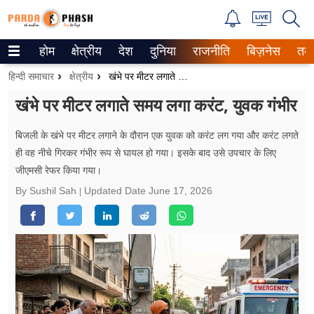
होम
क्षेत्रीय
देश
दुनिया
राजनीति
बिज़नेस
तक
Trending on Google News
हिन्दी समाचार
क्षेत्रीय
खंभे पर मीटर लगाते समय लगा करंट, युवक गंभीर
ePaper
खंभे पर मीटर लगाते समय लगा करंट, युवक गंभीर
वेब स्टोरीज
बिजली के खंभे पर मीटर लगाने के दौरान एक युवक को करंट लग गया और करंट लगते
ही वह नीचे गिरकर गंभीर रूप से घायल हो गया। इसके बाद उसे उपचार के लिए
उत्तर प्रदेश
जीएमसी रेफर किया गया।
गैलरी
By Sushil Sah
Updated Date
June 17, 2026
वीडियो
रिलेशनशिप
जीवन मंत्रा