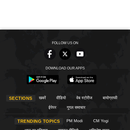
FOLLOW US ON
DOWNLOAD OUR APPS
खबरें
वीडियो
वेब स्टोरीज
बायोग्राफी
SECTIONS
ईपेपर
गूगल समाचार
PM Modi
CM Yogi
TRENDING TOPICS