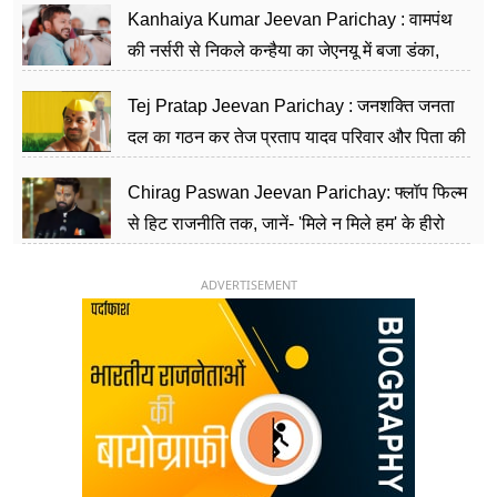
Kanhaiya Kumar Jeevan Parichay : वामपंथ
की नर्सरी से निकले कन्हैया का जेएनयू में बजा डंका,
शिक्षा को मानते हैं समाज के बदलाव का हथियार
Tej Pratap Jeevan Parichay : जनशक्ति जनता
दल का गठन कर तेज प्रताप यादव परिवार और पिता की
पार्टी को दे रहे हैं चुनौती, विवादों से है गहरा नाता
Chirag Paswan Jeevan Parichay: फ्लॉप फिल्म
से हिट राजनीति तक, जानें- 'मिले न मिले हम' के हीरो
चिराग पासवान के केंद्रीय मंत्री बनने का सफर
ADVERTISEMENT