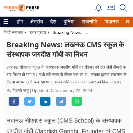
होम
क्षेत्रीय
देश
दुनिया
राजनीति
बिज़नेस
तक
Trending on Google News
हिन्दी समाचार
उत्तर प्रदेश
Breaking News: लखनऊ CMS स्कूल के संस्थापक जगदीश गांधी का निधन
ePaper
Breaking News: लखनऊ CMS स्कूल के
संस्थापक जगदीश गांधी का निधन
वेब स्टोरीज
उत्तर प्रदेश
लखनऊ सीएमएस स्कूल के संस्थापक जगदीश गांधी का रविवार की रात लंबी बीमारी के
बाद निधन हो गया है। गांधी लंबे समय से बीमार चल रहे थे। उनका इलाज लखनऊ के
गैलरी
मेंदाता अस्पताल में चल रहा था। उनका अंतिम संस्कार मंगलवार को किया जाएगा।
By प्रिन्सी साहू
Updated Date
January 22, 2024
वीडियो
रिलेशनशिप
लखनऊ सीएमएस स्कूल (CMS School) के संस्थापक
जीवन मंत्रा
जगदीश गांधी (Jagdish Gandhi, Founder of CMS