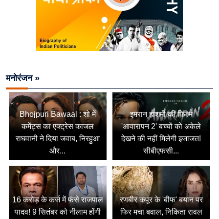
मनोरंजन »
Bhojpuri Bawaal : शो में
इमरान हाशमी की फिल्म
कमेंट्स का एक्ट्रेस काजल
'आवारापन 2' बच्चों को अकेले
राघवानी ने दिया जवाब, निरहुआ
देखने की नहीं मिलेगी इजाजत!
और...
सीबीएफसी...
16 करोड़ के कर्ज में फंसे राजपाल
रणबीर कपूर के 'बीफ' बयान पर
यादव! 9 सितंबर को नीलाम होंगी
फिर मचा बवाल, निकिता रावल