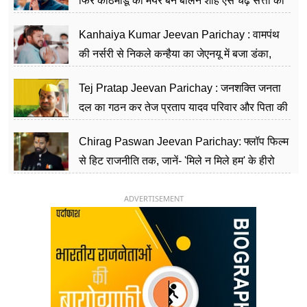
फिर काठमांडू का मेयर बन बालेन शाह ऐसे चढ़े सत्ता की
सीढ़ियां, अब चलाएंगे नेपाल सरकार
Kanhaiya Kumar Jeevan Parichay : वामपंथ
की नर्सरी से निकले कन्हैया का जेएनयू में बजा डंका,
शिक्षा को मानते हैं समाज के बदलाव का हथियार
Tej Pratap Jeevan Parichay : जनशक्ति जनता
दल का गठन कर तेज प्रताप यादव परिवार और पिता की
पार्टी को दे रहे हैं चुनौती, विवादों से है गहरा नाता
Chirag Paswan Jeevan Parichay: फ्लॉप फिल्म
से हिट राजनीति तक, जानें- 'मिले न मिले हम' के हीरो
चिराग पासवान के केंद्रीय मंत्री बनने का सफर
ADVERTISEMENT