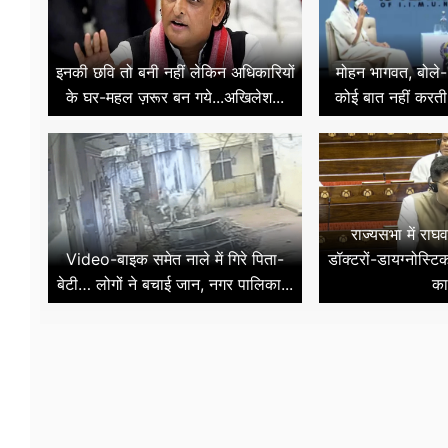
इनकी छवि तो बनी नहीं लेकिन अधिकारियों
मोहन भागवत, बोले
के घर-महल ज़रूर बन गये...अखिलेश...
कोई बात नहीं करती
राज्यसभा में राघ
Video-बाइक समेत नाले में गिरे पिता-
डॉक्टरों-डायग्नोस्टि
बेटी… लोगों ने बचाई जान, नगर पालिका...
का