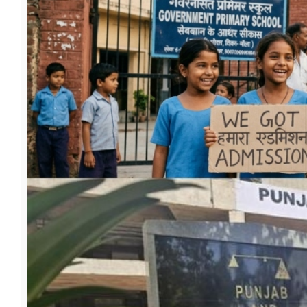
फूड
सेहत
ब्‍यूटी
जॉब्स
शिक्षा
अन्य खबरें