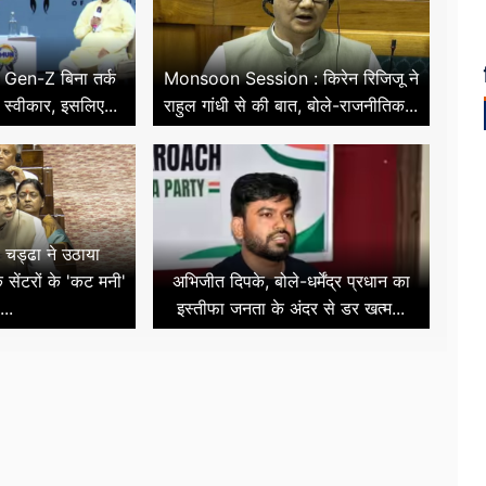
- Gen-Z बिना तर्क
Monsoon Session : किरेन रिजिजू ने
 स्वीकार, इसलिए...
राहुल गांधी से की बात, बोले-राजनीतिक...
व चड्ढा ने उठाया
क सेंटरों के 'कट मनी'
अभिजीत दिपके, बोले-धर्मेंद्र प्रधान का
...
इस्तीफा जनता के अंदर से डर खत्म...