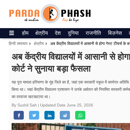
Trending on Google News
होम
क्षेत्रीय
देश
दुनिया
राजनीति
बिज़नेस
ePaper
हिन्दी समाचार
क्षेत्रीय
वेब स्टोरीज
अब केंद्रीय विद्यालयों में आसानी से होग
कोर्ट ने सुनाया बड़ा फैसला
उत्तर प्रदेश
गैलरी
यह पूरा मामला हरियाणा के नूंह जिले का है, जहां एक सरकारी स्कूल में कार्यरत अतिथि श
किया था। जहां केंद्रीय विद्यालय प्रशासन ने उनके आवेदन को नियमित सरकारी कर्मचारी
वीडियो
का दरवाजा खटखटाया था।
रिलेशनशिप
By Sushil Sah
Updated Date
June 25, 2026
जीवन मंत्रा