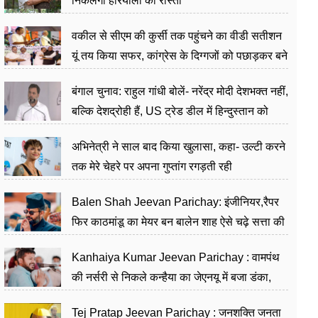
निकलेगा हरियाली का रास्ता
वकील से सीएम की कुर्सी तक पहुंचने का वीडी सतीशन
यूं तय किया सफर, कांग्रेस के दिग्गजों को पछाड़कर बने
जननेता
बंगाल चुनाव: राहुल गांधी बोलें- नरेंद्र मोदी देशभक्त नहीं,
बल्कि देशद्रोही हैं, US ट्रेड डील में हिन्दुस्तान को
बेचने का काम किया
अभिनेत्री ने साल बाद किया खुलासा, कहा- उल्टी करने
तक मेरे चेहरे पर अपना गुप्तांग रगड़ती रही
Balen Shah Jeevan Parichay: इंजीनियर,रैपर
फिर काठमांडू का मेयर बन बालेन शाह ऐसे चढ़े सत्ता की
सीढ़ियां, अब चलाएंगे नेपाल सरकार
Kanhaiya Kumar Jeevan Parichay : वामपंथ
की नर्सरी से निकले कन्हैया का जेएनयू में बजा डंका,
शिक्षा को मानते हैं समाज के बदलाव का हथियार
Tej Pratap Jeevan Parichay : जनशक्ति जनता