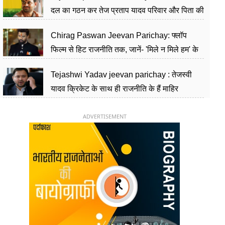
दल का गठन कर तेज प्रताप यादव परिवार और पिता की
पार्टी को दे रहे हैं चुनौती, विवादों से है गहरा नाता
Chirag Paswan Jeevan Parichay: फ्लॉप
फिल्म से हिट राजनीति तक, जानें- 'मिले न मिले हम' के
हीरो चिराग पासवान के केंद्रीय मंत्री बनने का सफर
Tejashwi Yadav jeevan parichay : तेजस्वी
यादव क्रिकेट के साथ ही राजनीति के हैं माहिर
खिलाड़ी, 26 साल की उम्र में संभाली डिप्टी सीएम की
कुर्सी
ADVERTISEMENT