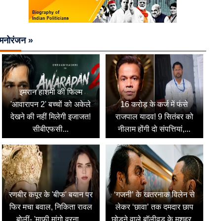
मनोरंजन »
इमरान हाशमी की फिल्म
'आवारापन 2' बच्चों को अकेले
16 करोड़ के कर्ज में फंसे
देखने की नहीं मिलेगी इजाजत!
राजपाल यादव! 9 सितंबर को
सीबीएफसी...
नीलाम होंगी दो संपत्तियां,...
रणबीर कपूर के 'बीफ' बयान पर
‘गजनी’ के खतरनाक विलेन से
फिर मचा बवाल, निकिता रावल
लेकर ‘छावा’ तक दमदार छाप
बोलीं- 'माफी मांगो वरना...
छोड़ने वाले बॉलीवुड के मशहूर...