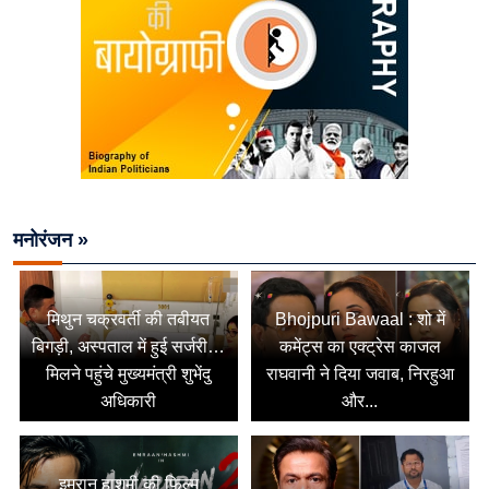
मनोरंजन »
मिथुन चक्रवर्ती की तबीयत
Bhojpuri Bawaal : शो में
बिगड़ी, अस्पताल में हुई सर्जरी…
कमेंट्स का एक्ट्रेस काजल
मिलने पहुंचे मुख्यमंत्री शुभेंदु
राघवानी ने दिया जवाब, निरहुआ
अधिकारी
और...
इमरान हाशमी की फिल्म