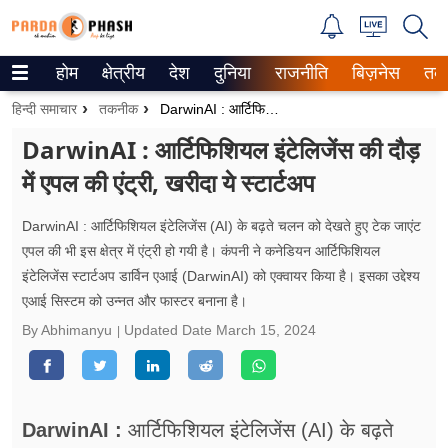
होम
क्षेत्रीय
देश
दुनिया
राजनीति
बिज़नेस
तक
Trending on Google News
हिन्दी समाचार
तकनीक
DarwinAI : आर्टिफिशियल इंटेलिजेंस की दौड़ में एपल की एंट्री, खरीदा ये स्टार्टअप
ePaper
DarwinAI : आर्टिफिशियल इंटेलिजेंस की दौड़
में एपल की एंट्री, खरीदा ये स्टार्टअप
वेब स्टोरीज
उत्तर प्रदेश
DarwinAI : आर्टिफिशियल इंटेलिजेंस (AI) के बढ़ते चलन को देखते हुए टेक जाएंट
एपल की भी इस क्षेत्र में एंट्री हो गयी है। कंपनी ने कनेडियन आर्टिफिशियल
गैलरी
इंटेलिजेंस स्टार्टअप डार्विन एआई (DarwinAI) को एक्वायर किया है। इसका उद्देश्य
एआई सिस्टम को उन्नत और फास्टर बनाना है।
वीडियो
By Abhimanyu
Updated Date
March 15, 2024
रिलेशनशिप
जीवन मंत्रा
DarwinAI :
आर्टिफिशियल इंटेलिजेंस (AI) के बढ़ते