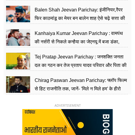
Balen Shah Jeevan Parichay: इंजीनियर,रैपर
फिर काठमांडू का मेयर बन बालेन शाह ऐसे चढ़े सत्ता की
सीढ़ियां, अब चलाएंगे नेपाल सरकार
Kanhaiya Kumar Jeevan Parichay : वामपंथ
की नर्सरी से निकले कन्हैया का जेएनयू में बजा डंका,
शिक्षा को मानते हैं समाज के बदलाव का हथियार
Tej Pratap Jeevan Parichay : जनशक्ति जनता
दल का गठन कर तेज प्रताप यादव परिवार और पिता की
पार्टी को दे रहे हैं चुनौती, विवादों से है गहरा नाता
Chirag Paswan Jeevan Parichay: फ्लॉप फिल्म
से हिट राजनीति तक, जानें- 'मिले न मिले हम' के हीरो
चिराग पासवान के केंद्रीय मंत्री बनने का सफर
ADVERTISEMENT