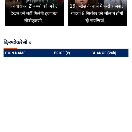
'आवारापन 2' बच्चों को अकेले
16 करोड़ के कर्ज में फंसे राजपाल
देखने की नहीं मिलेगी इजाजत!
यादव! 9 सितंबर को नीलाम होंगी
सीबीएफसी...
दो संपत्तियां,...
क्रिप्टोकरेंसी »