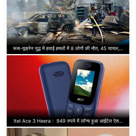
रूस-यूक्रेन युद्ध में हवाई हमलों में 8 लोगों की मौत, 45 घायल,...
Itel Ace 3 Heera : 949 रुपये में लॉन्च हुआ आईटेल ऐस...