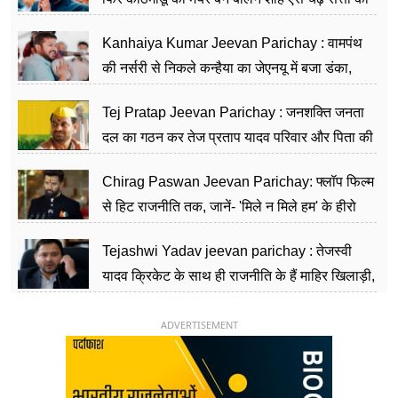
सीढ़ियां, अब चलाएंगे नेपाल सरकार
Kanhaiya Kumar Jeevan Parichay : वामपंथ
की नर्सरी से निकले कन्हैया का जेएनयू में बजा डंका,
शिक्षा को मानते हैं समाज के बदलाव का हथियार
Tej Pratap Jeevan Parichay : जनशक्ति जनता
दल का गठन कर तेज प्रताप यादव परिवार और पिता की
पार्टी को दे रहे हैं चुनौती, विवादों से है गहरा नाता
Chirag Paswan Jeevan Parichay: फ्लॉप फिल्म
से हिट राजनीति तक, जानें- 'मिले न मिले हम' के हीरो
चिराग पासवान के केंद्रीय मंत्री बनने का सफर
Tejashwi Yadav jeevan parichay : तेजस्वी
यादव क्रिकेट के साथ ही राजनीति के हैं माहिर खिलाड़ी,
26 साल की उम्र में संभाली डिप्टी सीएम की कुर्सी
ADVERTISEMENT