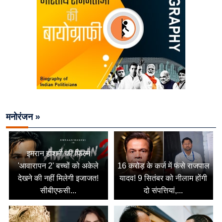
मनोरंजन »
इमरान हाशमी की फिल्म
'आवारापन 2' बच्चों को अकेले
16 करोड़ के कर्ज में फंसे राजपाल
देखने की नहीं मिलेगी इजाजत!
यादव! 9 सितंबर को नीलाम होंगी
सीबीएफसी...
दो संपत्तियां,...