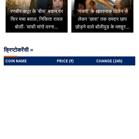
रणबीर कपूर के 'बीफ' बयान पर
‘गजनी’ के खतरनाक विलेन से
फिर मचा बवाल, निकिता रावल
लेकर ‘छावा’ तक दमदार छाप
बोलीं- 'माफी मांगो वरना...
छोड़ने वाले बॉलीवुड के मशहूर...
क्रिप्टोकरेंसी »