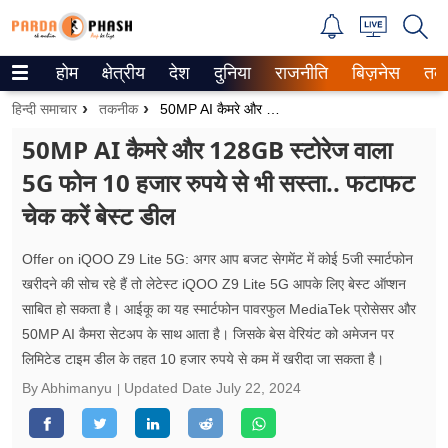
होम
क्षेत्रीय
देश
दुनिया
राजनीति
बिज़नेस
तक
Trending on Google News
हिन्दी समाचार
तकनीक
50MP AI कैमरे और 128GB स्टोरेज वाला 5G फोन 10 हजार रुपये से भी सस्ता.. फटाफट चेक करें बेस्ट डील
ePaper
50MP AI कैमरे और 128GB स्टोरेज वाला
5G फोन 10 हजार रुपये से भी सस्ता.. फटाफट
वेब स्टोरीज
चेक करें बेस्ट डील
उत्तर प्रदेश
Offer on iQOO Z9 Lite 5G: अगर आप बजट सेगमेंट में कोई 5जी स्मार्टफोन
गैलरी
खरीदने की सोच रहे हैं तो लेटेस्ट iQOO Z9 Lite 5G आपके लिए बेस्ट ऑप्शन
साबित हो सकता है। आईकू का यह स्मार्टफोन पावरफुल MediaTek प्रोसेसर और
वीडियो
50MP AI कैमरा सेटअप के साथ आता है। जिसके बेस वेरियंट को अमेजन पर
लिमिटेड टाइम डील के तहत 10 हजार रुपये से कम में खरीदा जा सकता है।
रिलेशनशिप
By Abhimanyu
Updated Date
July 22, 2024
जीवन मंत्रा