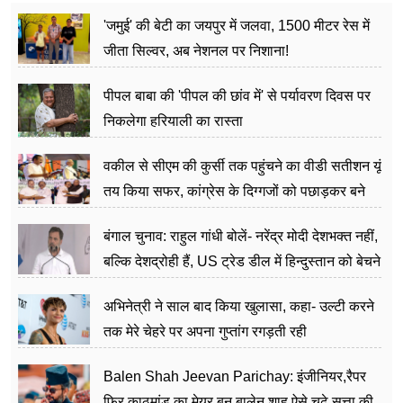
'जमुई' की बेटी का जयपुर में जलवा, 1500 मीटर रेस में
जीता सिल्वर, अब नेशनल पर निशाना!
पीपल बाबा की 'पीपल की छांव में' से पर्यावरण दिवस पर
निकलेगा हरियाली का रास्ता
वकील से सीएम की कुर्सी तक पहुंचने का वीडी सतीशन यूं
तय किया सफर, कांग्रेस के दिग्गजों को पछाड़कर बने
जननेता
बंगाल चुनाव: राहुल गांधी बोलें- नरेंद्र मोदी देशभक्त नहीं,
बल्कि देशद्रोही हैं, US ट्रेड डील में हिन्दुस्तान को बेचने
का काम किया
अभिनेत्री ने साल बाद किया खुलासा, कहा- उल्टी करने
तक मेरे चेहरे पर अपना गुप्तांग रगड़ती रही
Balen Shah Jeevan Parichay: इंजीनियर,रैपर
फिर काठमांडू का मेयर बन बालेन शाह ऐसे चढ़े सत्ता की