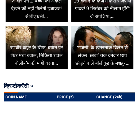
'आवारापन 2' बच्चों को अकेले
16 करोड़ के कर्ज में फंसे राजपाल
देखने की नहीं मिलेगी इजाजत!
यादव! 9 सितंबर को नीलाम होंगी
सीबीएफसी...
दो संपत्तियां,...
रणबीर कपूर के 'बीफ' बयान पर
‘गजनी’ के खतरनाक विलेन से
फिर मचा बवाल, निकिता रावल
लेकर ‘छावा’ तक दमदार छाप
बोलीं- 'माफी मांगो वरना...
छोड़ने वाले बॉलीवुड के मशहूर...
क्रिप्टोकरेंसी »