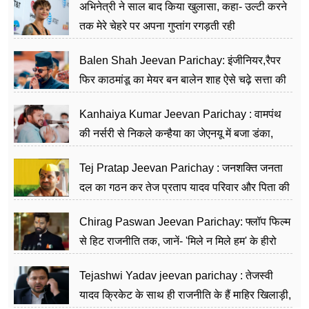
अभिनेत्री ने साल बाद किया खुलासा, कहा- उल्टी करने
तक मेरे चेहरे पर अपना गुप्तांग रगड़ती रही
Balen Shah Jeevan Parichay: इंजीनियर,रैपर
फिर काठमांडू का मेयर बन बालेन शाह ऐसे चढ़े सत्ता की
सीढ़ियां, अब चलाएंगे नेपाल सरकार
Kanhaiya Kumar Jeevan Parichay : वामपंथ
की नर्सरी से निकले कन्हैया का जेएनयू में बजा डंका,
शिक्षा को मानते हैं समाज के बदलाव का हथियार
Tej Pratap Jeevan Parichay : जनशक्ति जनता
दल का गठन कर तेज प्रताप यादव परिवार और पिता की
पार्टी को दे रहे हैं चुनौती, विवादों से है गहरा नाता
Chirag Paswan Jeevan Parichay: फ्लॉप फिल्म
से हिट राजनीति तक, जानें- 'मिले न मिले हम' के हीरो
चिराग पासवान के केंद्रीय मंत्री बनने का सफर
Tejashwi Yadav jeevan parichay : तेजस्वी
यादव क्रिकेट के साथ ही राजनीति के हैं माहिर खिलाड़ी,