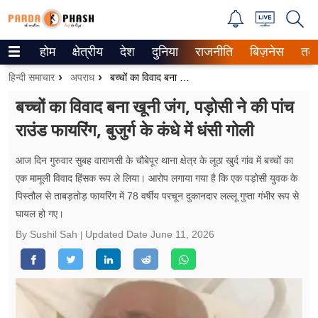
होम
क्षेत्रीय
देश
दुनिया
राजनीति
बिज़नेस
तक
Trending on Google News
हिन्दी समाचार
अपराध
बच्चों का विवाद बना खूनी जंग, पड़ोसी ने की पांच राउंड फायरिंग, बुजुर्ग के कंधे में धंसी गोली
ePaper
बच्चों का विवाद बना खूनी जंग, पड़ोसी ने की पांच
राउंड फायरिंग, बुजुर्ग के कंधे में धंसी गोली
वेब स्टोरीज
उत्तर प्रदेश
आज दिन गुरुवार सुबह वाराणसी के चौबेपूर थाना क्षेत्र के लूठा खुर्द गांव में बच्चों का
एक मामूली विवाद हिंसक रूप ले लिया। आरोप लगाया गया है कि एक पड़ोसी युवक के
गैलरी
पिस्तौल से ताबड़तोड़ फायरिंग में 78 वर्षीय परचून दुकानदार लल्लू गुप्ता गंभीर रूप से
घायल हो गए।
वीडियो
By Sushil Sah
Updated Date
June 11, 2026
रिलेशनशिप
जीवन मंत्रा