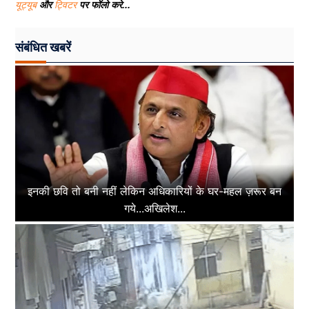
यूट्यूब
और
ट्विटर
पर फॉलो करे...
संबंधित खबरें
इनकी छवि तो बनी नहीं लेकिन अधिकारियों के घर-महल ज़रूर बन
गये...अखिलेश...