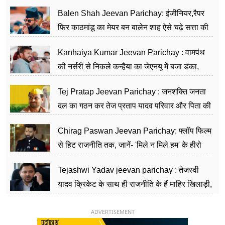
Balen Shah Jeevan Parichay: इंजीनियर,रैपर
फिर काठमांडू का मेयर बन बालेन शाह ऐसे चढ़े सत्ता की
सीढ़ियां, अब चलाएंगे नेपाल सरकार
Kanhaiya Kumar Jeevan Parichay : वामपंथ
की नर्सरी से निकले कन्हैया का जेएनयू में बजा डंका,
शिक्षा को मानते हैं समाज के बदलाव का हथियार
Tej Pratap Jeevan Parichay : जनशक्ति जनता
दल का गठन कर तेज प्रताप यादव परिवार और पिता की
पार्टी को दे रहे हैं चुनौती, विवादों से है गहरा नाता
Chirag Paswan Jeevan Parichay: फ्लॉप फिल्म
से हिट राजनीति तक, जानें- 'मिले न मिले हम' के हीरो
चिराग पासवान के केंद्रीय मंत्री बनने का सफर
Tejashwi Yadav jeevan parichay : तेजस्वी
यादव क्रिकेट के साथ ही राजनीति के हैं माहिर खिलाड़ी,
26 साल की उम्र में संभाली डिप्टी सीएम की कुर्सी
ADVERTISEMENT