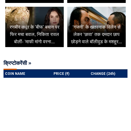
रणबीर कपूर के 'बीफ' बयान पर
‘गजनी’ के खतरनाक विलेन से
फिर मचा बवाल, निकिता रावल
लेकर ‘छावा’ तक दमदार छाप
बोलीं- 'माफी मांगो वरना...
छोड़ने वाले बॉलीवुड के मशहूर...
क्रिप्टोकरेंसी »