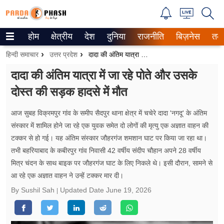
होम
क्षेत्रीय
देश
दुनिया
राजनीति
बिज़नेस
तक
Trending on Google News
हिन्दी समाचार
उत्तर प्रदेश
दादा की अंतिम यात्रा में जा रहे पोते और उसके दोस्त की सड़क हादसे में मौत
ePaper
दादा की अंतिम यात्रा में जा रहे पोते और उसके
दोस्त की सड़क हादसे में मौत
वेब स्टोरीज
उत्तर प्रदेश
आज सुबह विक्रमपुर गांव के समीप सैदपुर थाना क्षेत्र में चचेरे दादा 'नगदू' के अंतिम
संस्कार में शामिल होने जा रहे एक युवक समेत दो लोगों की मृत्यु एक अज्ञात वाहन की
गैलरी
टक्कर से हो गई। यह अंतिम संस्कार जौहरगंज शमशान घाट पर किया जा रहा था।
तभी बहरियाबाद के कबीरपुर गांव निवासी 42 वर्षीय संदीप चौहान अपने 28 वर्षीय
वीडियो
मित्र चंदन के साथ बाइक पर जौहरगंज घाट के लिए निकले थे। इसी दौरान, सामने से
आ रहे एक अज्ञात वाहन ने उन्हें टक्कर मार दी।
रिलेशनशिप
By Sushil Sah
Updated Date
June 19, 2026
जीवन मंत्रा