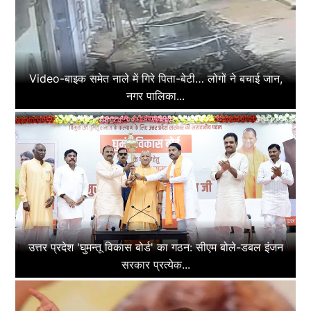
Video-बाइक समेत नाले में गिरे पिता-बेटी… लोगों ने बचाई जान,
नगर पालिका...
उत्तर प्रदेश 'घुमन्तू विकास बोर्ड' का गठन: सीएम बोले-डबल इंजन
सरकार प्रत्येक...