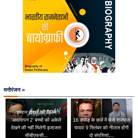
मनोरंजन »
इमरान हाशमी की फिल्म
'आवारापन 2' बच्चों को अकेले
16 करोड़ के कर्ज में फंसे राजपाल
देखने की नहीं मिलेगी इजाजत!
यादव! 9 सितंबर को नीलाम होंगी
सीबीएफसी...
दो संपत्तियां,...