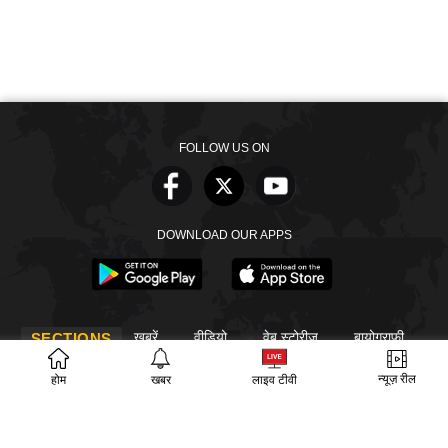
FOLLOW US ON
DOWNLOAD OUR APPS
खबरें
वीडियो
वेब स्टोरीज
बायोग्राफी
SECTIONS
ईपेपर
गूगल समाचार
न्यूज़ रील
होम
खबर
लाइव टीवी
PM Modi
CM Yogi
TRENDING TOPICS