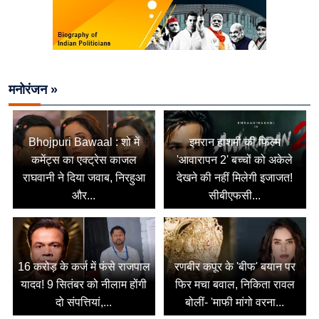
मनोरंजन »
Bhojpuri Bawaal : शो में
इमरान हाशमी की फिल्म
कमेंट्स का एक्ट्रेस काजल
'आवारापन 2' बच्चों को अकेले
राघवानी ने दिया जवाब, निरहुआ
देखने की नहीं मिलेगी इजाजत!
और...
सीबीएफसी...
16 करोड़ के कर्ज में फंसे राजपाल
रणबीर कपूर के 'बीफ' बयान पर
यादव! 9 सितंबर को नीलाम होंगी
फिर मचा बवाल, निकिता रावल
दो संपत्तियां,...
बोलीं- 'माफी मांगो वरना...