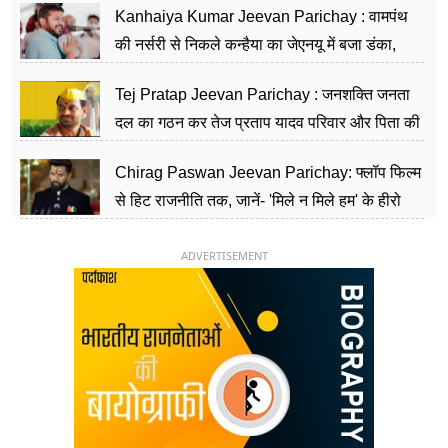
Kanhaiya Kumar Jeevan Parichay : वामपंथ
की नर्सरी से निकले कन्हैया का जेएनयू में बजा डंका,
शिक्षा को मानते हैं समाज के बदलाव का हथियार
Tej Pratap Jeevan Parichay : जनशक्ति जनता
दल का गठन कर तेज प्रताप यादव परिवार और पिता की
पार्टी को दे रहे हैं चुनौती, विवादों से है गहरा नाता
Chirag Paswan Jeevan Parichay: फ्लॉप फिल्म
से हिट राजनीति तक, जानें- 'मिले न मिले हम' के हीरो
चिराग पासवान के केंद्रीय मंत्री बनने का सफर
ADVERTISEMENT