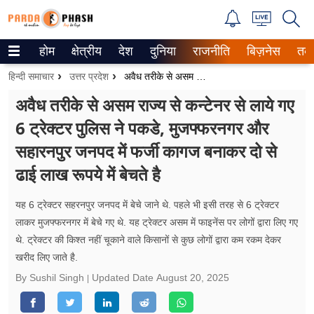
होम
क्षेत्रीय
देश
दुनिया
राजनीति
बिज़नेस
तक
Trending on Google News
हिन्दी समाचार
उत्तर प्रदेश
अवैध तरीके से असम राज्य से कन्टेनर से लाये गए 6 ट्रेक्टर पुलिस ने पकडे, मुजफ्फरनगर और सहारनपुर जनपद में फर्जी कागज बनाकर दो से ढाई लाख रूपये में बेचते है
ePaper
अवैध तरीके से असम राज्य से कन्टेनर से लाये गए
6 ट्रेक्टर पुलिस ने पकडे, मुजफ्फरनगर और
वेब स्टोरीज
सहारनपुर जनपद में फर्जी कागज बनाकर दो से
उत्तर प्रदेश
ढाई लाख रूपये में बेचते है
गैलरी
यह 6 ट्रेक्टर सहरनपुर जनपद में बेचे जाने थे. पहले भी इसी तरह से 6 ट्रेक्टर
वीडियो
लाकर मुजफ्फरनगर में बेचे गए थे. यह ट्रेक्टर असम में फाइनेंस पर लोगों द्वारा लिए गए
थे. ट्रेक्टर की किश्त नहीं चूकाने वाले किसानों से कुछ लोगों द्वारा कम रकम देकर
रिलेशनशिप
खरीद लिए जाते है.
By Sushil Singh
Updated Date
August 20, 2025
जीवन मंत्रा