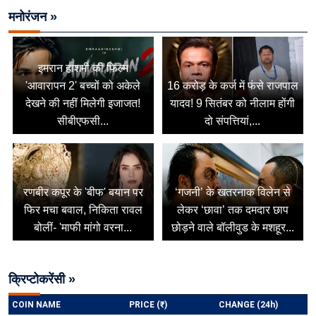
मनोरंजन »
इमरान हाशमी की फिल्म
'आवारापन 2' बच्चों को अकेले
16 करोड़ के कर्ज में फंसे राजपाल
देखने की नहीं मिलेगी इजाजत!
यादव! 9 सितंबर को नीलाम होंगी
सीबीएफसी...
दो संपत्तियां,...
रणबीर कपूर के 'बीफ' बयान पर
‘गजनी’ के खतरनाक विलेन से
फिर मचा बवाल, निकिता रावल
लेकर ‘छावा’ तक दमदार छाप
बोलीं- 'माफी मांगो वरना...
छोड़ने वाले बॉलीवुड के मशहूर...
क्रिप्टोकरेंसी »