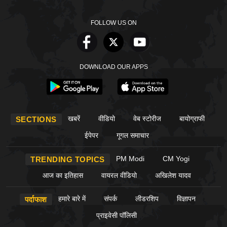
FOLLOW US ON
DOWNLOAD OUR APPS
खबरें
वीडियो
वेब स्टोरीज
बायोग्राफी
SECTIONS
ईपेपर
गूगल समाचार
PM Modi
CM Yogi
TRENDING TOPICS
आज का इतिहास
वायरल वीडियो
अखिलेश यादव
हमारे बारे में
संपर्क
लीडरशिप
विज्ञापन
पर्दाफाश
प्राइवेसी पॉलिसी