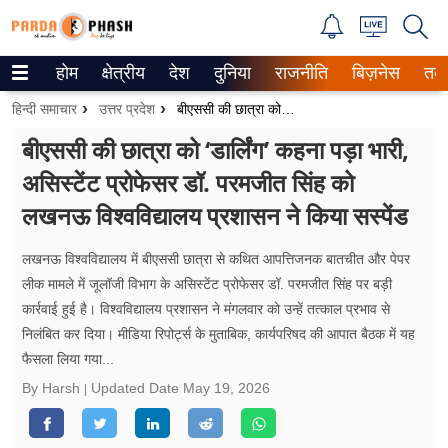
होम
क्षेत्रीय
देश
दुनिया
राजनीति
बिज़नेस
तक
Trending on Google News
हिन्दी समाचार
उत्तर प्रदेश
बीएससी की छात्रा को ‘डार्लिंग’ कहना पड़ा भारी, असिस्टेंट प्रोफेसर डॉ. परमजीत सिंह को लखनऊ विश्वविद्यालय प्रशासन ​ने किया सस्पेंड
ePaper
बीएससी की छात्रा को ‘डार्लिंग’ कहना पड़ा भारी,
असिस्टेंट प्रोफेसर डॉ. परमजीत सिंह को
वेब स्टोरीज
लखनऊ विश्वविद्यालय प्रशासन ​ने किया सस्पेंड
उत्तर प्रदेश
लखनऊ विश्वविद्यालय में बीएससी छात्रा से कथित आपत्तिजनक बातचीत और पेपर
गैलरी
लीक मामले में जूलॉजी विभाग के असिस्टेंट प्रोफेसर डॉ. परमजीत सिंह पर बड़ी
कार्रवाई हुई है। विश्वविद्यालय प्रशासन ने मंगलवार को उन्हें तत्काल प्रभाव से
वीडियो
निलंबित कर दिया। मीडिया रिपोर्ट्स के मु​ताबिक, कार्यपरिषद की आपात बैठक में यह
फैसला लिया गया...
रिलेशनशिप
By Harsh
Updated Date
May 19, 2026
जीवन मंत्रा