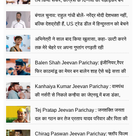
तय किया सफर, कांग्रेस के दिग्गजों को पछाड़कर बने
जननेता
बंगाल चुनाव: राहुल गांधी बोलें- नरेंद्र मोदी देशभक्त नहीं,
बल्कि देशद्रोही हैं, US ट्रेड डील में हिन्दुस्तान को बेचने
का काम किया
अभिनेत्री ने साल बाद किया खुलासा, कहा- उल्टी करने
तक मेरे चेहरे पर अपना गुप्तांग रगड़ती रही
Balen Shah Jeevan Parichay: इंजीनियर,रैपर
फिर काठमांडू का मेयर बन बालेन शाह ऐसे चढ़े सत्ता की
सीढ़ियां, अब चलाएंगे नेपाल सरकार
Kanhaiya Kumar Jeevan Parichay : वामपंथ
की नर्सरी से निकले कन्हैया का जेएनयू में बजा डंका,
शिक्षा को मानते हैं समाज के बदलाव का हथियार
Tej Pratap Jeevan Parichay : जनशक्ति जनता
दल का गठन कर तेज प्रताप यादव परिवार और पिता की
पार्टी को दे रहे हैं चुनौती, विवादों से है गहरा नाता
Chirag Paswan Jeevan Parichay: फ्लॉप फिल्म